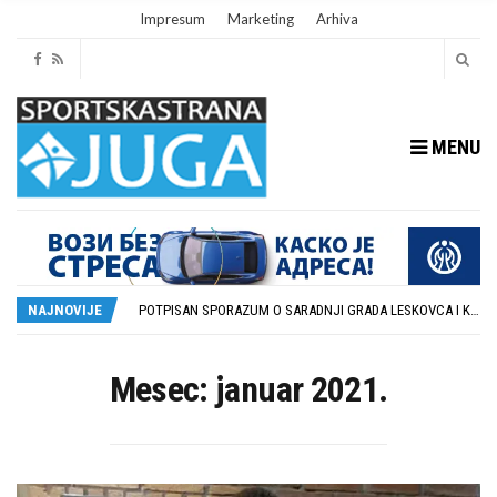
Impresum
Marketing
Arhiva
MENU
ISTORIJSKA PRILIKA: DUBOČICA 54 NA MEĐUNARODNOJ SCENI
STOPROCENTNI ODZIV KLUBOVA ZONE JUG I SRPSKE LIGE ISTOK NA REDOVNIM KONFERENCIJAMA PRED NOVU SEZONU
POTPISAN SPORAZUM O SARADNJI GRADA LESKOVCA I KOMPANIJE MILENIJUM TIM
NAJNOVIJE
U GFK DUBOČICA 1923 DANAS ZAVRŠENE REGISTRACIJE PRINOVA
RUKOMETAŠI DUBOČICE DEBITUJU U EHF EVROPSKOM KUPU PROTIV AUSTRIJANACA
ISTORIJSKA PRILIKA: DUBOČICA 54 NA MEĐUNARODNOJ SCENI
STOPROCENTNI ODZIV KLUBOVA ZONE JUG I SRPSKE LIGE ISTOK NA REDOVNIM KONFERENCIJAMA PRED NOVU SEZONU
Mesec:
januar 2021.