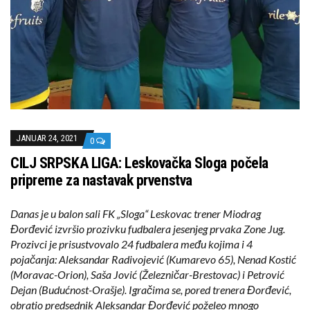
JANUAR 24, 2021
0
CILJ SRPSKA LIGA: Leskovačka Sloga počela
pripreme za nastavak prvenstva
Danas je u balon sali FK „Sloga“ Leskovac trener Miodrag
Đorđević izvršio prozivku fudbalera jesenjeg prvaka Zone Jug.
Prozivci je prisustvovalo 24 fudbalera među kojima i 4
pojačanja: Aleksandar Radivojević (Kumarevo 65), Nenad Kostić
(Moravac-Orion), Saša Jović (Železničar-Brestovac) i Petrović
Dejan (Budućnost-Orašje). Igračima se, pored trenera Đorđević,
obratio predsednik Aleksandar Đorđević poželeo mnogo