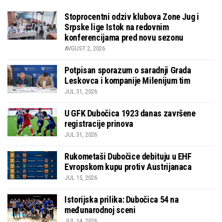
Stoprocentni odziv klubova Zone Jug i
Srpske lige Istok na redovnim
konferencijama pred novu sezonu
AVGUST 2, 2026
Potpisan sporazum o saradnji Grada
Leskovca i kompanije Milenijum tim
JUL 31, 2026
U GFK Dubočica 1923 danas završene
registracije prinova
JUL 31, 2026
Rukometaši Dubočice debituju u EHF
Evropskom kupu protiv Austrijanaca
JUL 15, 2026
Istorijska prilika: Dubočica 54 na
međunarodnoj sceni
JUL 14, 2026