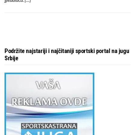
Podržite najstariji i najčitaniji sportski portal na jugu
Srbije