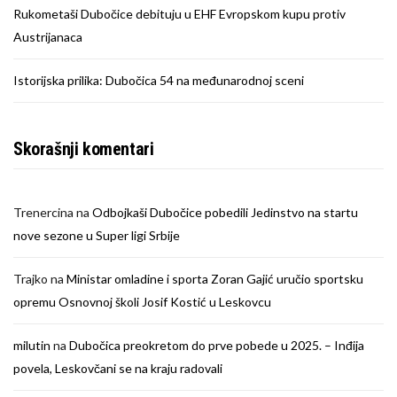
Rukometaši Dubočice debituju u EHF Evropskom kupu protiv
Austrijanaca
Istorijska prilika: Dubočica 54 na međunarodnoj sceni
Skorašnji komentari
Trenercina
na
Odbojkaši Dubočice pobedili Jedinstvo na startu
nove sezone u Super ligi Srbije
Trajko
na
Ministar omladine i sporta Zoran Gajić uručio sportsku
opremu Osnovnoj školi Josif Kostić u Leskovcu
milutin
na
Dubočica preokretom do prve pobede u 2025. – Inđija
povela, Leskovčani se na kraju radovali