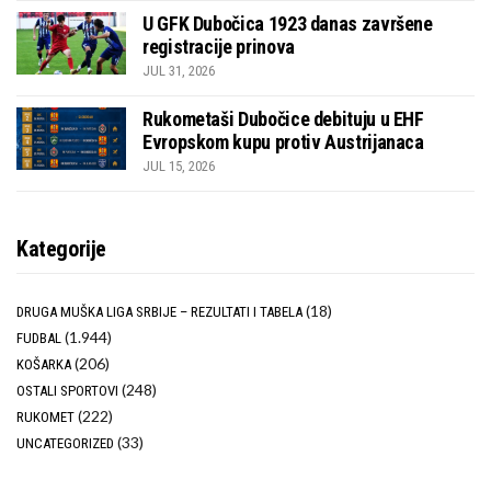
U GFK Dubočica 1923 danas završene
registracije prinova
JUL 31, 2026
Rukometaši Dubočice debituju u EHF
Evropskom kupu protiv Austrijanaca
JUL 15, 2026
Kategorije
(18)
DRUGA MUŠKA LIGA SRBIJE – REZULTATI I TABELA
(1.944)
FUDBAL
(206)
KOŠARKA
(248)
OSTALI SPORTOVI
(222)
RUKOMET
(33)
UNCATEGORIZED