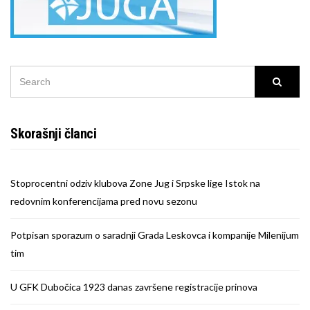
SEARCH
Searc
FOR:
Skorašnji članci
Stoprocentni odziv klubova Zone Jug i Srpske lige Istok na
redovnim konferencijama pred novu sezonu
Potpisan sporazum o saradnji Grada Leskovca i kompanije Milenijum
tim
U GFK Dubočica 1923 danas završene registracije prinova