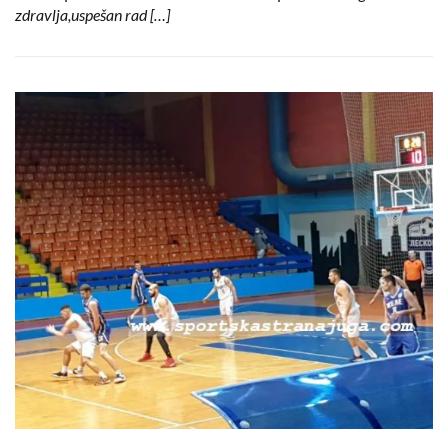
zdravlja,uspešan rad […]