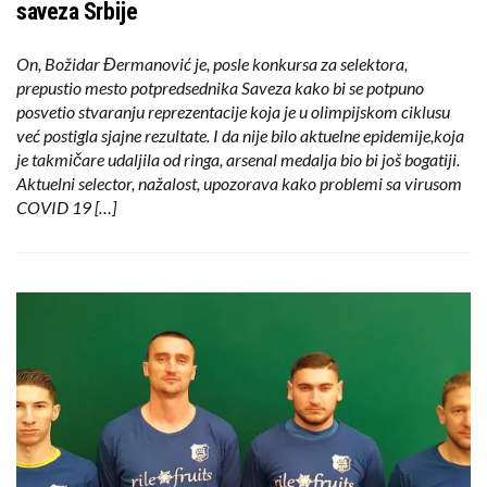
saveza Srbije
On, Božidar Đermanović je, posle konkursa za selektora,
prepustio mesto potpredsednika Saveza kako bi se potpuno
posvetio stvaranju reprezentacije koja je u olimpijskom ciklusu
već postigla sjajne rezultate. I da nije bilo aktuelne epidemije,koja
je takmičare udaljila od ringa, arsenal medalja bio bi još bogatiji.
Aktuelni selector, nažalost, upozorava kako problemi sa virusom
COVID 19 […]