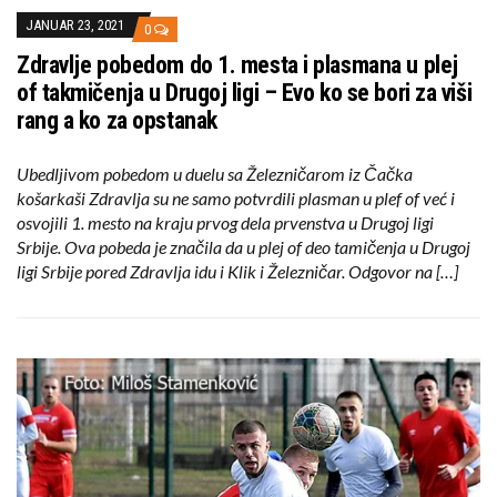
JANUAR 23, 2021
0
Zdravlje pobedom do 1. mesta i plasmana u plej
of takmičenja u Drugoj ligi – Evo ko se bori za viši
rang a ko za opstanak
Ubedljivom pobedom u duelu sa Železničarom iz Čačka
košarkaši Zdravlja su ne samo potvrdili plasman u plef of već i
osvojili 1. mesto na kraju prvog dela prvenstva u Drugoj ligi
Srbije. Ova pobeda je značila da u plej of deo tamičenja u Drugoj
ligi Srbije pored Zdravlja idu i Klik i Železničar. Odgovor na […]