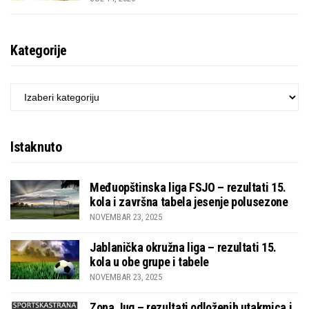
Kategorije
KATEGORIJE
Istaknuto
Međuopštinska liga FSJO – rezultati 15.
kola i završna tabela jesenje polusezone
NOVEMBAR 23, 2025
Jablanička okružna liga – rezultati 15.
kola u obe grupe i tabele
NOVEMBAR 23, 2025
Zona Jug – rezultati odloženih utakmica i