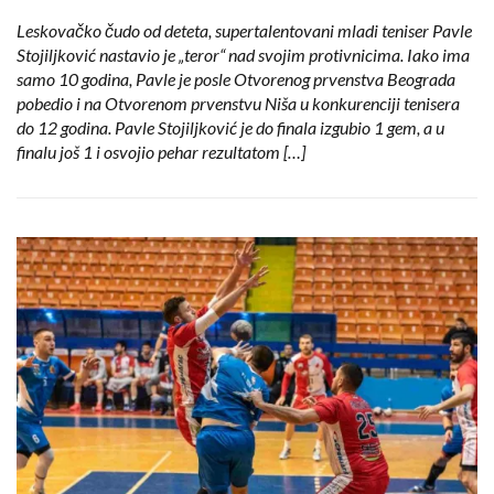
Leskovačko čudo od deteta, supertalentovani mladi teniser Pavle
Stojiljković nastavio je „teror“ nad svojim protivnicima. Iako ima
samo 10 godina, Pavle je posle Otvorenog prvenstva Beograda
pobedio i na Otvorenom prvenstvu Niša u konkurenciji tenisera
do 12 godina. Pavle Stojiljković je do finala izgubio 1 gem, a u
finalu još 1 i osvojio pehar rezultatom […]