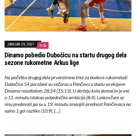
JANUAR 29, 2021
0
Dinamo pobedio Dubočicu na startu drugog dela
sezone rukometne Arkus lige
Na početku drugog dela prvenstvene trke za bodove rukometaši
Dubočice 54 poraženi su večeras u Pančevu u duelu sa ekipom
Dinama rezultatom 28:24 (15:13). U derbiju kola domaćin je već
u 11. minutu istakao pobedničke ambicije (8:4). Leskovčani se
nisu predavali pa su u 19. minutu smanjili prednost Pančevaca na
samo 1 gol razlike (10:9). […]