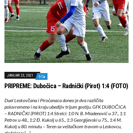
JANUAR 23, 2021
0
PRIPREME: Dubočica – Radnički (Pirot) 1:4 (FOTO)
Duel Leskovčana i Piroćanaca doneo je dva različita
poluvremena i na kraju ubedljiv trijum gostiju. GFK DUBOČICA
– RADNIČKI (PIROT) 1:4 Strelci: 1:0 N. B. Mladenović u 37., 1:1
Petrov u 48., 1:2 Đ. Kukolj u 65., 1:3 Georgijevski u 75., 1:4 M.
Kukolj u 80. minutu – Teren sa veštačkom travom u Leskovcu,
gledalaca: […]