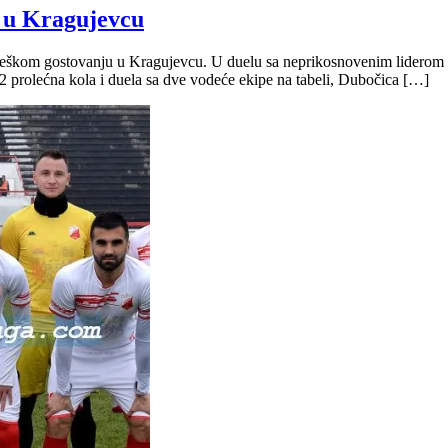
d u Kragujevcu
o teškom gostovanju u Kragujevcu. U duelu sa neprikosnovenim liderom
e 2 prolećna kola i duela sa dve vodeće ekipe na tabeli, Dubočica […]