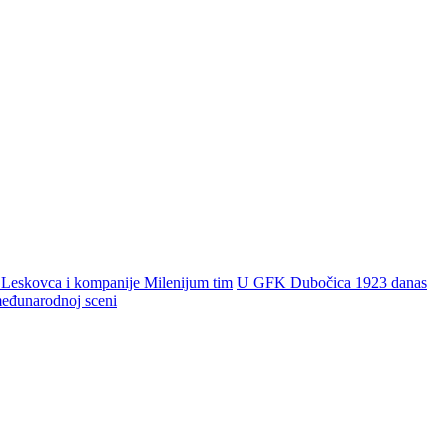
 Leskovca i kompanije Milenijum tim
U GFK Dubočica 1923 danas
 međunarodnoj sceni