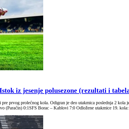
tok iz jesenje polusezone (rezultati i tabel
 i pre prvog prolećnog kola. Odigran je deo utakmica poslednja 2 kola
tvo (Paraćin) 0:1SFS Borac – Kablovi 7:0 Odložene utakmice 19. kola