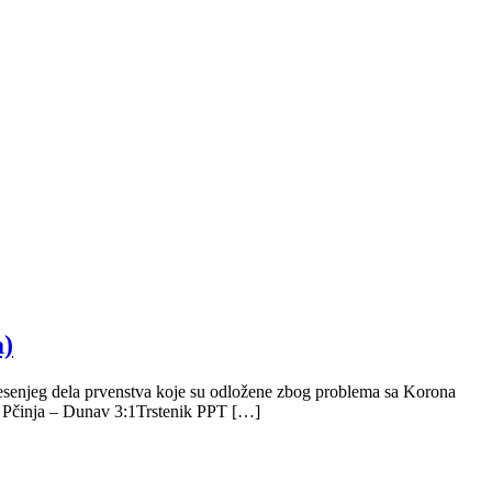
a)
 jesenjeg dela prvenstva koje su odložene zbog problema sa Korona
: Pčinja – Dunav 3:1Trstenik PPT […]