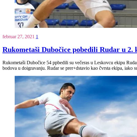
februar 27, 2021
1
Rukometaši Dubočice pobedili Rudar u 2. k
Rukometaši Dubočice 54 ppbedili su večeras u Leskovcu ekipu Rudara i
bodova u doigravanju. Rudar se prer+dstavio kao čvrsta ekipa, iako 