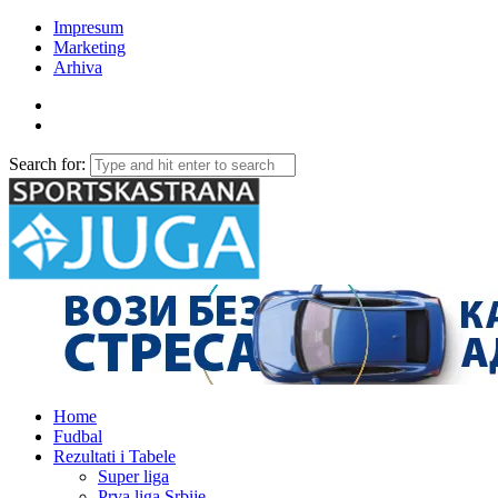
Impresum
Marketing
Arhiva
Search for:
Home
Fudbal
Rezultati i Tabele
Super liga
Prva liga Srbije