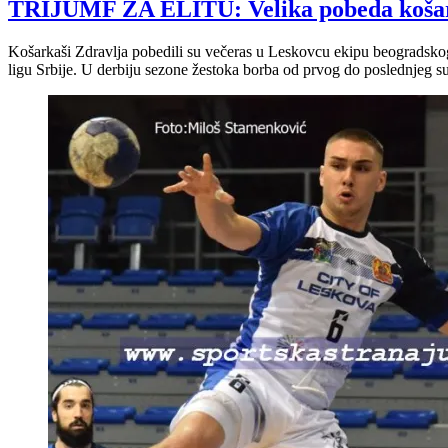
TRIJUMF ZA ELITU: Velika pobeda košarka
Košarkaši Zdravlja pobedili su večeras u Leskovcu ekipu beogradskog
ligu Srbije. U derbiju sezone žestoka borba od prvog do poslednjeg sud