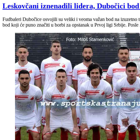
Leskovčani iznenadili lidera, Dubočici bo
Fudbaleri Dubočice osvojili su veliki i veoma važan bod na izuzetn
bod koji će puno značiti u borbi za opstanak u Prvoj ligi Srbije. Posl