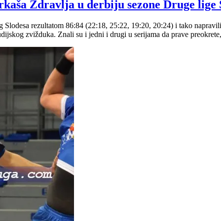
ša Zdravlja u derbiju sezone Druge lige 
 Slodesa rezultatom 86:84 (22:18, 25:22, 19:20, 20:24) i tako napravi
ijskog zvižduka. Znali su i jedni i drugi u serijama da prave preokrete