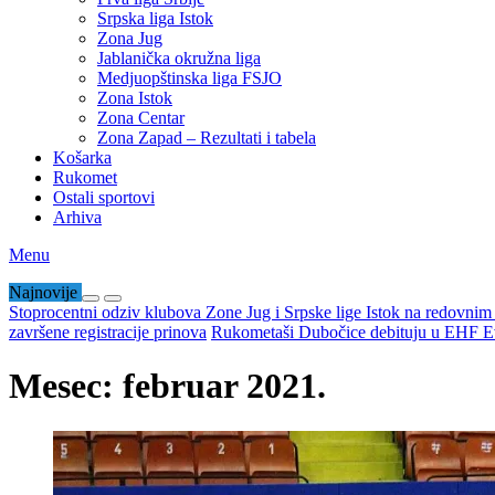
Srpska liga Istok
Zona Jug
Jablanička okružna liga
Medjuopštinska liga FSJO
Zona Istok
Zona Centar
Zona Zapad – Rezultati i tabela
Košarka
Rukomet
Ostali sportovi
Arhiva
Menu
Najnovije
Stoprocentni odziv klubova Zone Jug i Srpske lige Istok na redovni
završene registracije prinova
Rukometaši Dubočice debituju u EHF Ev
Mesec:
februar 2021.