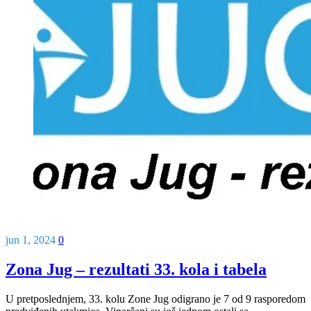
jun 1, 2024
0
Zona Jug – rezultati 33. kola i tabela
U pretposlednjem, 33. kolu Zone Jug odigrano je 7 od 9 rasporedom