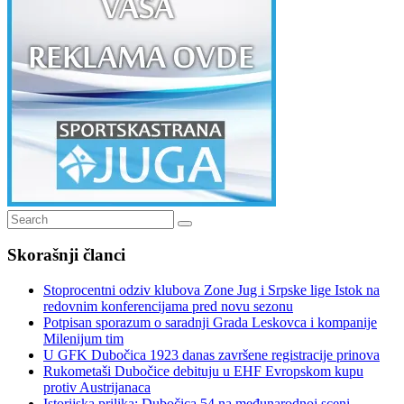
Search
Search
for:
Skorašnji članci
Stoprocentni odziv klubova Zone Jug i Srpske lige Istok na
redovnim konferencijama pred novu sezonu
Potpisan sporazum o saradnji Grada Leskovca i kompanije
Milenijum tim
U GFK Dubočica 1923 danas završene registracije prinova
Rukometaši Dubočice debituju u EHF Evropskom kupu
protiv Austrijanaca
Istorijska prilika: Dubočica 54 na međunarodnoj sceni