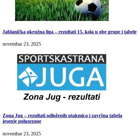
Jablanička okružna liga – rezultati 15. kola u obe grupe i tabele
novembar 23, 2025
Zona Jug – rezultati odloženih utakmica i završna tabela
jesenje polusezone
novembar 23, 2025