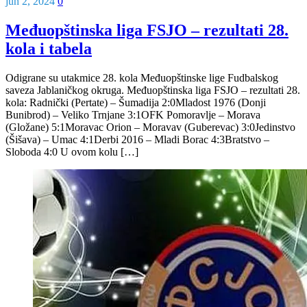
jun 2, 2024
0
Međuopštinska liga FSJO – rezultati 28.
kola i tabela
Odigrane su utakmice 28. kola Međuopštinske lige Fudbalskog
saveza Jablaničkog okruga. Međuopštinska liga FSJO – rezultati 28.
kola: Radnički (Pertate) – Šumadija 2:0Mladost 1976 (Donji
Bunibrod) – Veliko Trnjane 3:1OFK Pomoravlje – Morava
(Gložane) 5:1Moravac Orion – Moravav (Guberevac) 3:0Jedinstvo
(Šišava) – Umac 4:1Derbi 2016 – Mladi Borac 4:3Bratstvo –
Sloboda 4:0 U ovom kolu […]