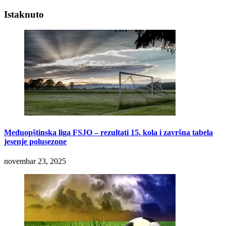
Istaknuto
Međuopštinska liga FSJO – rezultati 15. kola i završna tabela
jesenje polusezone
novembar 23, 2025