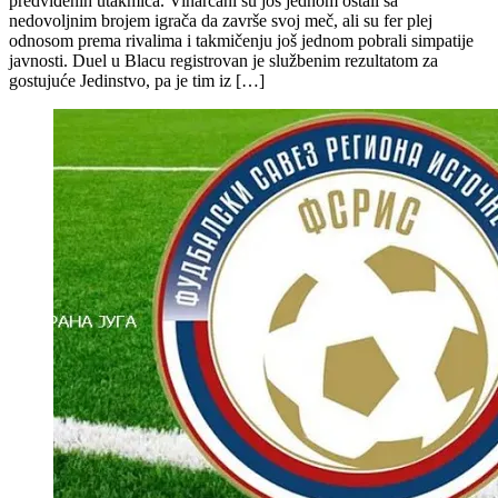
predviđenih utakmica. Vinarčani su još jednom ostali sa
nedovoljnim brojem igrača da završe svoj meč, ali su fer plej
odnosom prema rivalima i takmičenju još jednom pobrali simpatije
javnosti. Duel u Blacu registrovan je službenim rezultatom za
gostujuće Jedinstvo, pa je tim iz […]