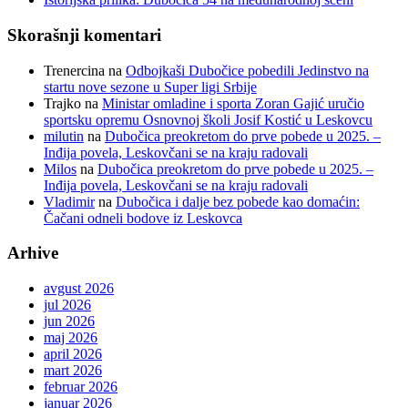
Skorašnji komentari
Trenercina
na
Odbojkaši Dubočice pobedili Jedinstvo na
startu nove sezone u Super ligi Srbije
Trajko
na
Ministar omladine i sporta Zoran Gajić uručio
sportsku opremu Osnovnoj školi Josif Kostić u Leskovcu
milutin
na
Dubočica preokretom do prve pobede u 2025. –
Inđija povela, Leskovčani se na kraju radovali
Milos
na
Dubočica preokretom do prve pobede u 2025. –
Inđija povela, Leskovčani se na kraju radovali
Vladimir
na
Dubočica i dalje bez pobede kao domaćin:
Čačani odneli bodove iz Leskovca
Arhive
avgust 2026
jul 2026
jun 2026
maj 2026
april 2026
mart 2026
februar 2026
januar 2026