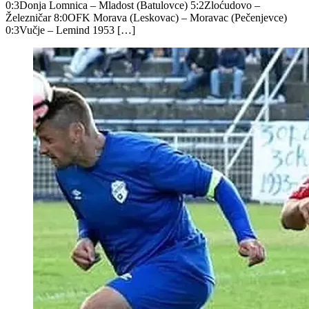
0:3Donja Lomnica – Mladost (Batulovce) 5:2Zloćudovo –
Železničar 8:0OFK Morava (Leskovac) – Moravac (Pečenjevce)
0:3Vučje – Lemind 1953 […]