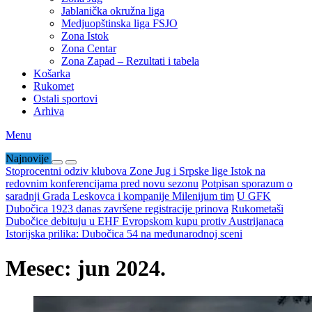
Jablanička okružna liga
Medjuopštinska liga FSJO
Zona Istok
Zona Centar
Zona Zapad – Rezultati i tabela
Košarka
Rukomet
Ostali sportovi
Arhiva
Menu
Najnovije
Stoprocentni odziv klubova Zone Jug i Srpske lige Istok na
redovnim konferencijama pred novu sezonu
Potpisan sporazum o
saradnji Grada Leskovca i kompanije Milenijum tim
U GFK
Dubočica 1923 danas završene registracije prinova
Rukometaši
Dubočice debituju u EHF Evropskom kupu protiv Austrijanaca
Istorijska prilika: Dubočica 54 na međunarodnoj sceni
Mesec:
jun 2024.