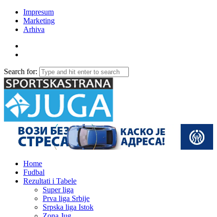
Impresum
Marketing
Arhiva
Search for:
Home
Fudbal
Rezultati i Tabele
Super liga
Prva liga Srbije
Srpska liga Istok
Zona Jug