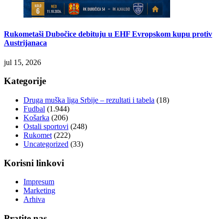
Rukometaši Dubočice debituju u EHF Evropskom kupu protiv
Austrijanaca
jul 15, 2026
Kategorije
Druga muška liga Srbije – rezultati i tabela
(18)
Fudbal
(1.944)
Košarka
(206)
Ostali sportovi
(248)
Rukomet
(222)
Uncategorized
(33)
Korisni linkovi
Impresum
Marketing
Arhiva
Pratite nas