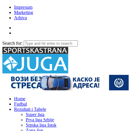
Impresum
Marketing
Arhiva
Search for:
Home
Fudbal
Rezultati i Tabele
Super liga
Prva liga Srbije
Srpska liga Istok
Zona Jug