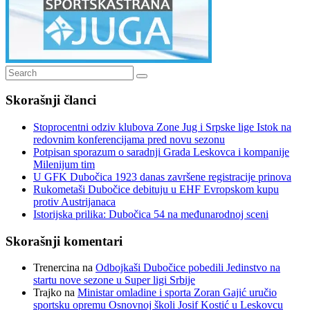
Search
Search
for:
Skorašnji članci
Stoprocentni odziv klubova Zone Jug i Srpske lige Istok na
redovnim konferencijama pred novu sezonu
Potpisan sporazum o saradnji Grada Leskovca i kompanije
Milenijum tim
U GFK Dubočica 1923 danas završene registracije prinova
Rukometaši Dubočice debituju u EHF Evropskom kupu
protiv Austrijanaca
Istorijska prilika: Dubočica 54 na međunarodnoj sceni
Skorašnji komentari
Trenercina
na
Odbojkaši Dubočice pobedili Jedinstvo na
startu nove sezone u Super ligi Srbije
Trajko
na
Ministar omladine i sporta Zoran Gajić uručio
sportsku opremu Osnovnoj školi Josif Kostić u Leskovcu