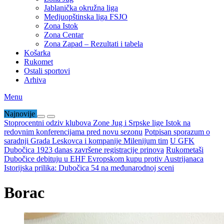
Jablanička okružna liga
Medjuopštinska liga FSJO
Zona Istok
Zona Centar
Zona Zapad – Rezultati i tabela
Košarka
Rukomet
Ostali sportovi
Arhiva
Menu
Najnovije
Stoprocentni odziv klubova Zone Jug i Srpske lige Istok na
redovnim konferencijama pred novu sezonu
Potpisan sporazum o
saradnji Grada Leskovca i kompanije Milenijum tim
U GFK
Dubočica 1923 danas završene registracije prinova
Rukometaši
Dubočice debituju u EHF Evropskom kupu protiv Austrijanaca
Istorijska prilika: Dubočica 54 na međunarodnoj sceni
Borac