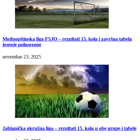
Međuopštinska liga FSJO – rezultati 15. kola i završna tabela
jesenje polusezone
novembar 23, 2025
Jablanička okružna liga – rezultati 15. kola u obe grupe i tabele