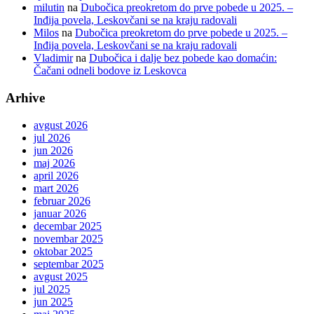
milutin
na
Dubočica preokretom do prve pobede u 2025. –
Inđija povela, Leskovčani se na kraju radovali
Milos
na
Dubočica preokretom do prve pobede u 2025. –
Inđija povela, Leskovčani se na kraju radovali
Vladimir
na
Dubočica i dalje bez pobede kao domaćin:
Čačani odneli bodove iz Leskovca
Arhive
avgust 2026
jul 2026
jun 2026
maj 2026
april 2026
mart 2026
februar 2026
januar 2026
decembar 2025
novembar 2025
oktobar 2025
septembar 2025
avgust 2025
jul 2025
jun 2025