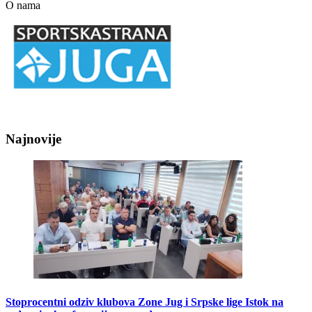
O nama
Najnovije
Stoprocentni odziv klubova Zone Jug i Srpske lige Istok na