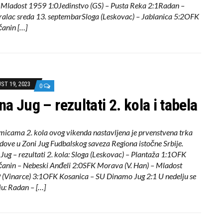
 Mladost 1959 1:0Jedinstvo (GS) – Pusta Reka 2:1Radan –
alac sreda 13. septembarSloga (Leskovac) – Jablanica 5:2OFK
čanin […]
ST 19, 2023
0
na Jug – rezultati 2. kola i tabela
icama 2. kola ovog vikenda nastavljena je prvenstvena trka
dove u Zoni Jug Fudbalskog saveza Regiona istočne Srbije.
Jug – rezultati 2. kola: Sloga (Leskovac) – Plantaža 1:1OFK
čanin – Nebeski Anđeli 2:0SFK Morava (V. Han) – Mladost
(Vinarce) 3:1OFK Kosanica – SU Dinamo Jug 2:1 U nedelju se
ju: Radan – […]