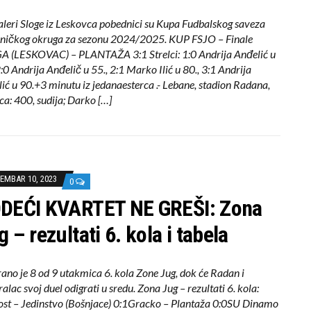
leri Sloge iz Leskovca pobednici su Kupa Fudbalskog saveza
aničkog okruga za sezonu 2024/2025. KUP FSJO – Finale
A (LESKOVAC) – PLANTAŽA 3:1 Strelci: 1:0 Andrija Anđelić u
2:0 Andrija Anđelič u 55., 2:1 Marko Ilić u 80., 3:1 Andrija
ić u 90.+3 minutu iz jedanaesterca .- Lebane, stadion Radana,
ca: 400, sudija; Darko […]
EMBAR 10, 2023
0
DEĆI KVARTET NE GREŠI: Zona
 – rezultati 6. kola i tabela
ano je 8 od 9 utakmica 6. kola Zone Jug, dok će Radan i
alac svoj duel odigrati u sredu. Zona Jug – rezultati 6. kola:
ost – Jedinstvo (Bošnjace) 0:1Gracko – Plantaža 0:0SU Dinamo