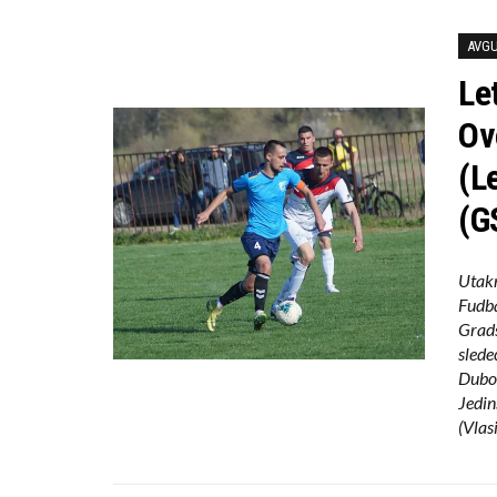
AVGU
Le
Ov
(L
(G
Utakm
Fudba
Grads
slede
Duboč
Jedin
(Vlas