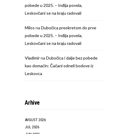
pobede u 2025. – Inđija povela,
Leskovčani se na kraju radovali
Milos
na
Dubočica preokretom do prve
pobede u 2025. – Inđija povela,
Leskovčani se na kraju radovali
Vladimir
na
Dubočica i dalje bez pobede
kao domaćin: Čačani odneli bodove iz
Leskovca
Arhive
AVGUST 2026
JUL 2026