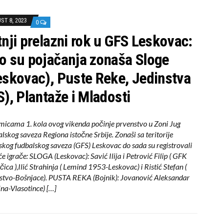
ST 8, 2023
0
tnji prelazni rok u GFS Leskovac:
o su pojačanja zonaša Sloge
eskovac), Puste Reke, Jedinstva
S), Plantaže i Mladosti
icama 1. kola ovog vikenda počinje prvenstvo u Zoni Jug
lskog saveza Regiona istočne Srbije. Zonaši sa teritorije
kog fudbalskog saveza (GFS) Leskovac do sada su registrovali
će igrače: SLOGA (Leskovac): Savić Ilija i Petrović Filip ( GFK
ica ),Ilić Strahinja ( Lemind 1953-Leskovac) i Ristić Stefan (
stvo-Bošnjace). PUSTA REKA (Bojnik): Jovanović Aleksandar
ina-Vlasotince) […]