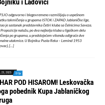
Bojniku i Ladovici
FSJO odgovorno i blagovremeno razmišljaju o uspešnom
etku takmičenja u grupama ISTOK i ZAPAD Jablaničke lige,
ao je sastanak predstavnika četiri kluba sa čelnicima Saveza.
Propozicije nalažu, po dva najbolja kluba u ligaškom delu
čenja po grupama, u predstojećem vikendu odigraće dve
inalne utakmice. U Bojniku: Pusta Reka – Lemind 1953
ovac), […]
L 23, 2025
0
HAR POD HISAROM! Leskovačka
oga pobednik Kupa Jablaničkog
ruga