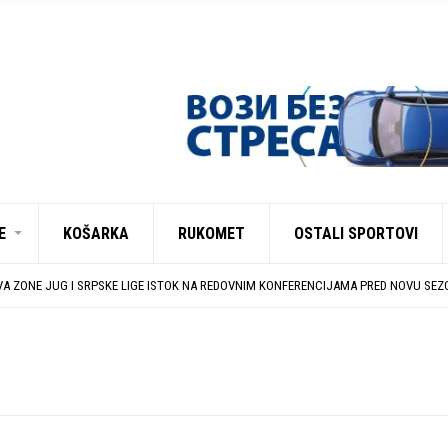
E
KOŠARKA
RUKOMET
OSTALI SPORTOVI
UJU U EHF EVROPSKOM KUPU PROTIV AUSTRIJANACA
CA IZMEĐU DUBOČICE 54 I NIŠKOG ŽELEZNIČARA
A ZONE JUG I SRPSKE LIGE ISTOK NA REDOVNIM KONFERENCIJAMA PRED NOVU SE
NJI GRADA LESKOVCA I KOMPANIJE MILENIJUM TIM
ZAVRŠENE REGISTRACIJE PRINOVA
UJU U EHF EVROPSKOM KUPU PROTIV AUSTRIJANACA
CA IZMEĐU DUBOČICE 54 I NIŠKOG ŽELEZNIČARA