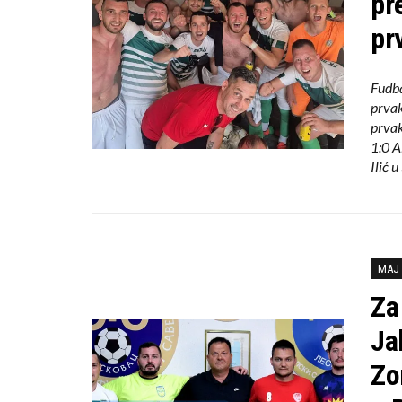
pr
pr
Fudba
prvak
prvak
1:0 A
Ilić 
MAJ 
Za
Ja
Zo