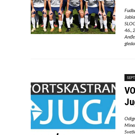
Fudba
Jabl
SLOG
46., 
Anđel
gleda
SEPT
VO
Jug
Odigr
Miner
Svetl