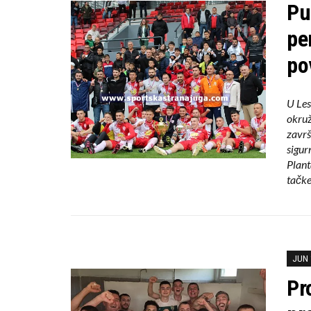
Pu
pe
po
U Les
okruž
završ
sigurn
Plant
tačke
JUN 
Pr