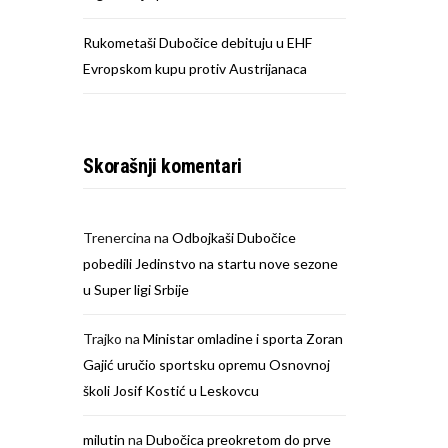
Rukometaši Dubočice debituju u EHF
Evropskom kupu protiv Austrijanaca
Skorašnji komentari
Trenercina
na
Odbojkaši Dubočice
pobedili Jedinstvo na startu nove sezone
u Super ligi Srbije
Trajko
na
Ministar omladine i sporta Zoran
Gajić uručio sportsku opremu Osnovnoj
školi Josif Kostić u Leskovcu
milutin
na
Dubočica preokretom do prve