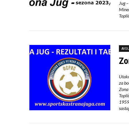
Jug –
Miner
Topli
AVGU
Zo
Utakm
za bo
Zona 
Topli
1959 
sasta