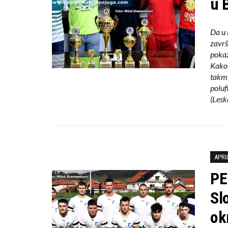
u 
Da u 
završ
pokaz
Kako 
takmi
poluf
(Lesk
APRI
PE
Sl
ok