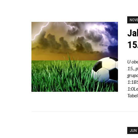
NOVE
Ja
15
U obe
15., 
grupa
1:1BS
1:0Le
Tabel
JUN 