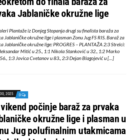
eokretom do finala baraža za
vaka Jablaničke okružne lige
leri Plantaže iz Donjeg Stopanja drugi su finalista baraža za
a Jablaničke okružne lige i plasman Zonu Jug FS RIS. Baraž za
a Jablaničke okružne lige: PROGRES – PLANTAŽA 2:3 Strelci:
leksandar Mitić u 25., 1:1 Nikola Stanković u 32., 1:2 Marko
u 56., 1:3 Jovica Cvetanov u 83., 2:3 Dejan Blagojević u […]
30, 2025
0
 vikend počinje baraž za prvaka
blaničke okružne lige i plasman u
nu Jug polufinalnim utakmicama