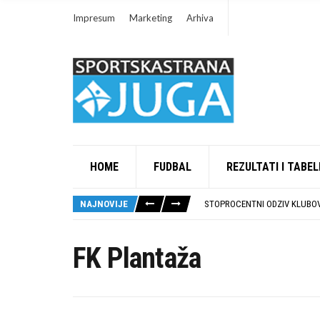
Impresum
Marketing
Arhiva
HOME
FUDBAL
REZULTATI I TABEL
RUKOMETAŠI DUBOČICE DEBIT
U SUBOTU PRIPREMNA UTAKMI
NAJNOVIJE
STOPROCENTNI ODZIV KLUBOV
POTPISAN SPORAZUM O SARAD
U GFK DUBOČICA 1923 DANAS 
RUKOMETAŠI DUBOČICE DEBIT
FK Plantaža
U SUBOTU PRIPREMNA UTAKMI