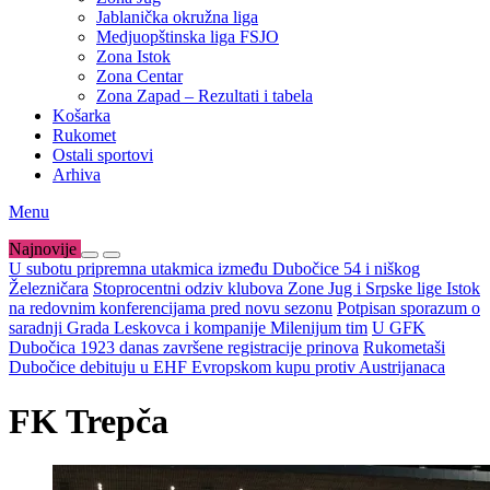
Jablanička okružna liga
Medjuopštinska liga FSJO
Zona Istok
Zona Centar
Zona Zapad – Rezultati i tabela
Košarka
Rukomet
Ostali sportovi
Arhiva
Menu
Najnovije
U subotu pripremna utakmica između Dubočice 54 i niškog
Železničara
Stoprocentni odziv klubova Zone Jug i Srpske lige Istok
na redovnim konferencijama pred novu sezonu
Potpisan sporazum o
saradnji Grada Leskovca i kompanije Milenijum tim
U GFK
Dubočica 1923 danas završene registracije prinova
Rukometaši
Dubočice debituju u EHF Evropskom kupu protiv Austrijanaca
FK Trepča