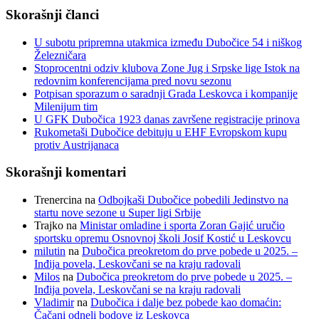
Skorašnji članci
U subotu pripremna utakmica između Dubočice 54 i niškog
Železničara
Stoprocentni odziv klubova Zone Jug i Srpske lige Istok na
redovnim konferencijama pred novu sezonu
Potpisan sporazum o saradnji Grada Leskovca i kompanije
Milenijum tim
U GFK Dubočica 1923 danas završene registracije prinova
Rukometaši Dubočice debituju u EHF Evropskom kupu
protiv Austrijanaca
Skorašnji komentari
Trenercina
na
Odbojkaši Dubočice pobedili Jedinstvo na
startu nove sezone u Super ligi Srbije
Trajko
na
Ministar omladine i sporta Zoran Gajić uručio
sportsku opremu Osnovnoj školi Josif Kostić u Leskovcu
milutin
na
Dubočica preokretom do prve pobede u 2025. –
Inđija povela, Leskovčani se na kraju radovali
Milos
na
Dubočica preokretom do prve pobede u 2025. –
Inđija povela, Leskovčani se na kraju radovali
Vladimir
na
Dubočica i dalje bez pobede kao domaćin:
Čačani odneli bodove iz Leskovca