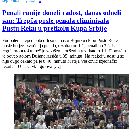
septembar 11, 2024
0
Penali ranije doneli radost, danas odneli
san: Trepča posle penala eliminisala
Pustu Reku u pretkolu Kupa Srbije
Fudbaleri Trepče pobedili su danas u Bojniku ekipu Puste Reke
posle boljeg izvođenja penala, rezultatom 1:1, penalima 3:5. U
regularnom toku meč je završen nerešenim rezultatom 1:1. Domaćin
je poveo golom Dušana Arsića u 35. minutu. Na reakciju gostiju se
nije dugo čekalo pa je u 40. minutu Mateja Vesković izjednačio
rezultat. U nastavku golova […]