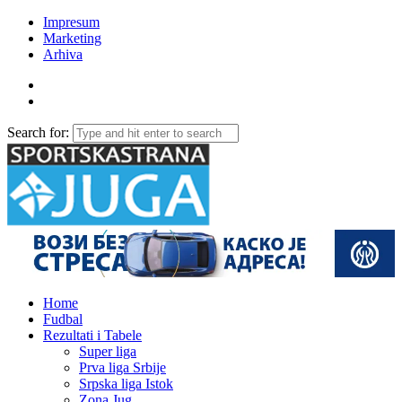
Impresum
Marketing
Arhiva
Search for:
Home
Fudbal
Rezultati i Tabele
Super liga
Prva liga Srbije
Srpska liga Istok
Zona Jug