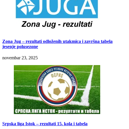
Zona Jug – rezultati odloženih utakmica i završna tabela
jesenje polusezone
novembar 23, 2025
Srpska liga Istok – rezultati 15. kola i tabela