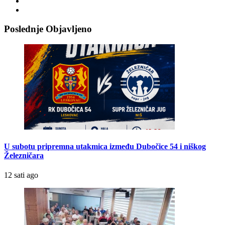
Poslednje Objavljeno
U subotu pripremna utakmica između Dubočice 54 i niškog
Železničara
12 sati ago