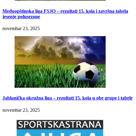
Međuopštinska liga FSJO – rezultati 15. kola i završna tabela
jesenje polusezone
novembar 23, 2025
Jablanička okružna liga – rezultati 15. kola u obe grupe i tabele
novembar 23, 2025