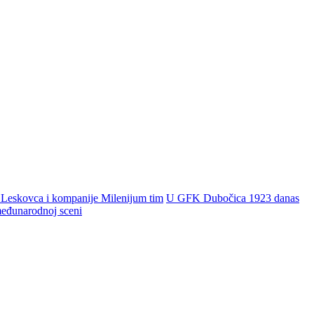
 Leskovca i kompanije Milenijum tim
U GFK Dubočica 1923 danas
 međunarodnoj sceni