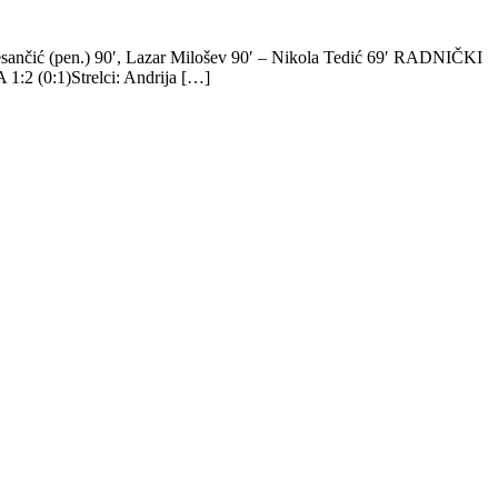
sančić (pen.) 90′, Lazar Milošev 90′ – Nikola Tedić 69′ RADNIČKI
 (0:1)Strelci: Andrija […]