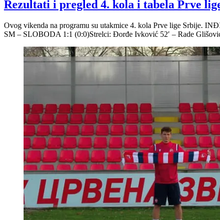
Rezultati i pregled 4. kola i tabela Prve lig
Ovog vikenda na programu su utakmice 4. kola Prve lige Srbije. 
SM – SLOBODA 1:1 (0:0)Strelci: Đorđe Ivković 52′ – Rade Gli