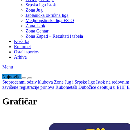
Srpska liga Istok
Zona Jug
Jablanička okružna liga
Medjuopštinska liga FSJO
Zona Istok
Zona Centar
Zona Zapad – Rezultati i tabela
Košarka
Rukomet
Ostali sportovi
Arhiva
Menu
Najnovije
Stoprocentni odziv klubova Zone Jug i Srpske lige Istok na redovni
završene registracije prinova
Rukometaši Dubočice debituju u EHF Ev
Grafičar