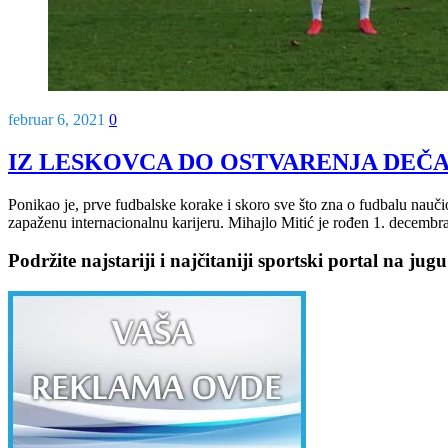
februar 6, 2021
0
IZ LESKOVCA DO OSTVARENJA DEČAČKOG 
Ponikao je, prve fudbalske korake i skoro sve što zna o fudbalu nauči
zapaženu internacionalnu karijeru. Mihajlo Mitić je rođen 1. decembr
Podržite najstariji i najčitaniji sportski portal na jugu