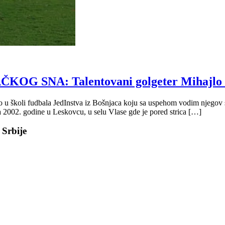
SNA: Talentovani golgeter Mihajlo Mi
o u školi fudbala JedInstva iz Bošnjaca koju sa uspehom vodim njegov st
a 2002. godine u Leskovcu, u selu Vlase gde je pored strica […]
 Srbije