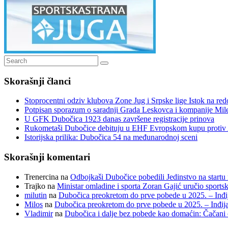
Search
Search
for:
Skorašnji članci
Stoprocentni odziv klubova Zone Jug i Srpske lige Istok na r
Potpisan sporazum o saradnji Grada Leskovca i kompanije Mil
U GFK Dubočica 1923 danas završene registracije prinova
Rukometaši Dubočice debituju u EHF Evropskom kupu protiv 
Istorijska prilika: Dubočica 54 na međunarodnoj sceni
Skorašnji komentari
Trenercina
na
Odbojkaši Dubočice pobedili Jedinstvo na startu 
Trajko
na
Ministar omladine i sporta Zoran Gajić uručio sport
milutin
na
Dubočica preokretom do prve pobede u 2025. – Inđij
Milos
na
Dubočica preokretom do prve pobede u 2025. – Inđija
Vladimir
na
Dubočica i dalje bez pobede kao domaćin: Čačani