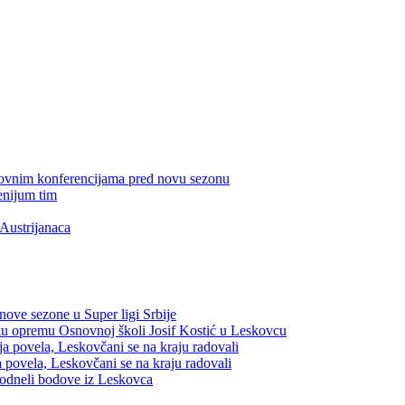
edovnim konferencijama pred novu sezonu
enijum tim
Austrijanaca
nove sezone u Super ligi Srbije
sku opremu Osnovnoj školi Josif Kostić u Leskovcu
a povela, Leskovčani se na kraju radovali
 povela, Leskovčani se na kraju radovali
 odneli bodove iz Leskovca