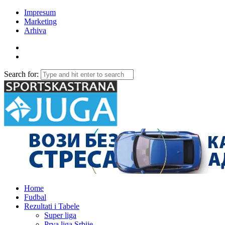
Impresum
Marketing
Arhiva
Search for:
Home
Fudbal
Rezultati i Tabele
Super liga
Prva liga Srbije