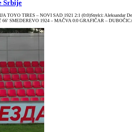
e Srbije
INĐIJA TOYO TIRES – NOVI SAD 1921 2:1 (0:0)Strelci: Aleksandar De
šović 66′ SMEDEREVO 1924 – MAČVA 0:0 GRAFIČAR – DUBOČICA 1:2