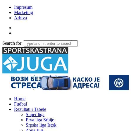
Impresum
Marketing
Arhiva
Search for:
Home
Fudbal
Rezultati i Tabele
Super liga
Prva liga Srbije
Srpska liga Istok
Zona Jug