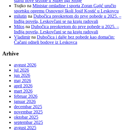
startu nove sezone u Super ligi Srbije
Trajko
na
Ministar omladine i sporta Zoran Gajić uručio
sportsku opremu Osnovnoj školi Josif Kostić u Leskovcu
milutin
na
Dubočica preokretom do prve pobede u 2025. –
Inđija povela, Leskovčani se na kraju radovali
Milos
na
Dubočica preokretom do prve pobede u 2025. –
Inđija povela, Leskovčani se na kraju radovali
Vladimir
na
Dubočica i dalje bez pobede kao domaćin:
Čačani odneli bodove iz Leskovca
Arhive
avgust 2026
jul 2026
jun 2026
maj 2026
april 2026
mart 2026
februar 2026
januar 2026
decembar 2025
novembar 2025
oktobar 2025
septembar 2025
avgust 2025