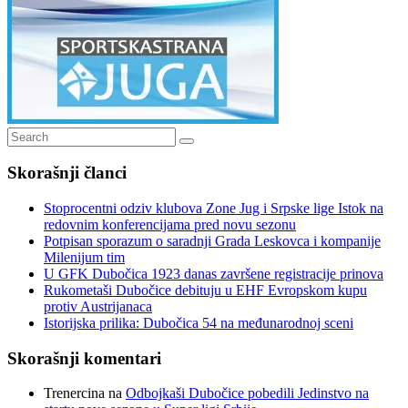
Search
Search
for:
Skorašnji članci
Stoprocentni odziv klubova Zone Jug i Srpske lige Istok na
redovnim konferencijama pred novu sezonu
Potpisan sporazum o saradnji Grada Leskovca i kompanije
Milenijum tim
U GFK Dubočica 1923 danas završene registracije prinova
Rukometaši Dubočice debituju u EHF Evropskom kupu
protiv Austrijanaca
Istorijska prilika: Dubočica 54 na međunarodnoj sceni
Skorašnji komentari
Trenercina
na
Odbojkaši Dubočice pobedili Jedinstvo na