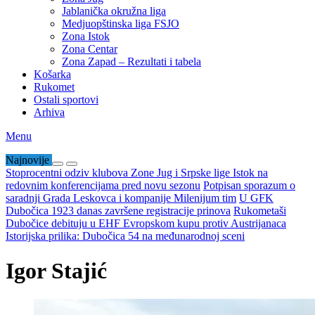
Jablanička okružna liga
Medjuopštinska liga FSJO
Zona Istok
Zona Centar
Zona Zapad – Rezultati i tabela
Košarka
Rukomet
Ostali sportovi
Arhiva
Menu
Najnovije
Stoprocentni odziv klubova Zone Jug i Srpske lige Istok na
redovnim konferencijama pred novu sezonu
Potpisan sporazum o
saradnji Grada Leskovca i kompanije Milenijum tim
U GFK
Dubočica 1923 danas završene registracije prinova
Rukometaši
Dubočice debituju u EHF Evropskom kupu protiv Austrijanaca
Istorijska prilika: Dubočica 54 na međunarodnoj sceni
Igor Stajić