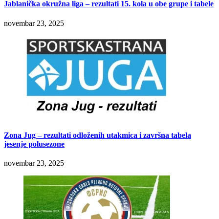
Jablanička okružna liga – rezultati 15. kola u obe grupe i tabele
novembar 23, 2025
Zona Jug – rezultati odloženih utakmica i završna tabela
jesenje polusezone
novembar 23, 2025