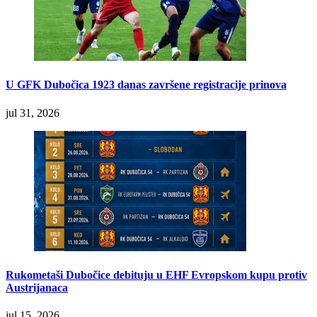
U GFK Dubočica 1923 danas završene registracije prinova
jul 31, 2026
Rukometaši Dubočice debituju u EHF Evropskom kupu protiv
Austrijanaca
jul 15, 2026