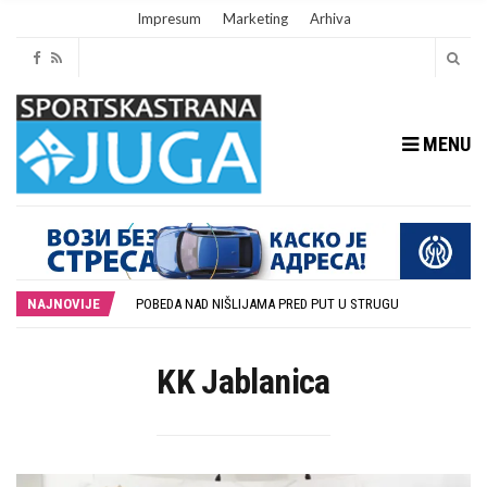
Impresum
Marketing
Arhiva
MENU
POTPISAN SPORAZUM O SARADNJI GRADA LESKOVCA I KOMPANIJE MILENIJUM TIM
DUBOČICA I LOZNICA BEZ GOLOVA NA PRVOJ UTAKMICI U LESKOVCU
NAJNOVIJE
POBEDA NAD NIŠLIJAMA PRED PUT U STRUGU
U SUBOTU PRIPREMNA UTAKMICA IZMEĐU DUBOČICE 54 I NIŠKOG ŽELEZNIČARA
STOPROCENTNI ODZIV KLUBOVA ZONE JUG I SRPSKE LIGE ISTOK NA REDOVNIM KONFERENCIJAMA PRED NOVU SEZONU
POTPISAN SPORAZUM O SARADNJI GRADA LESKOVCA I KOMPANIJE MILENIJUM TIM
KK Jablanica
DUBOČICA I LOZNICA BEZ GOLOVA NA PRVOJ UTAKMICI U LESKOVCU