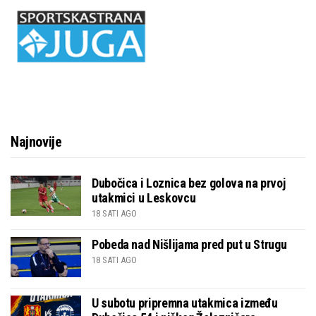
Najnovije
Dubočica i Loznica bez golova na prvoj
utakmici u Leskovcu
18 SATI AGO
Pobeda nad Nišlijama pred put u Strugu
18 SATI AGO
U subotu pripremna utakmica između