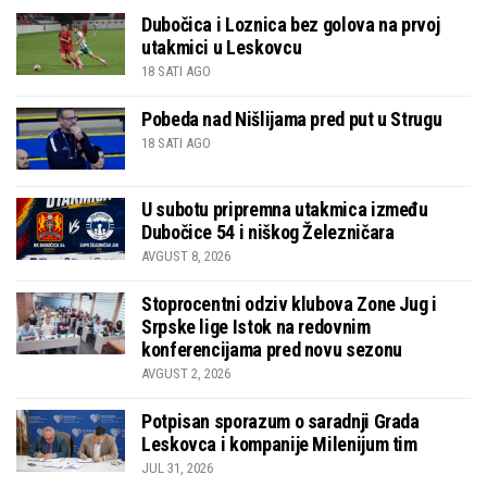
Dubočica i Loznica bez golova na prvoj
utakmici u Leskovcu
18 SATI AGO
Pobeda nad Nišlijama pred put u Strugu
18 SATI AGO
U subotu pripremna utakmica između
Dubočice 54 i niškog Železničara
AVGUST 8, 2026
Stoprocentni odziv klubova Zone Jug i
Srpske lige Istok na redovnim
konferencijama pred novu sezonu
AVGUST 2, 2026
Potpisan sporazum o saradnji Grada
Leskovca i kompanije Milenijum tim
JUL 31, 2026