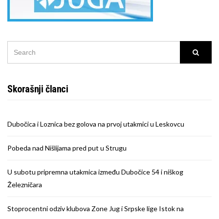
SEARCH
Searc
FOR:
Skorašnji članci
Dubočica i Loznica bez golova na prvoj utakmici u Leskovcu
Pobeda nad Nišlijama pred put u Strugu
U subotu pripremna utakmica između Dubočice 54 i niškog
Železničara
Stoprocentni odziv klubova Zone Jug i Srpske lige Istok na