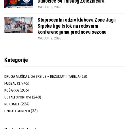
Dubočice 54 i niškog Železničara
AVGUST 8, 2026
Stoprocentni odziv klubova Zone Jug i
Srpske lige Istok na redovnim
konferencijama pred novu sezonu
AVGUST 2, 2026
Kategorije
(18)
DRUGA MUŠKA LIGA SRBIJE – REZULTATI I TABELA
(1.945)
FUDBAL
(206)
KOŠARKA
(248)
OSTALI SPORTOVI
(224)
RUKOMET
(33)
UNCATEGORIZED