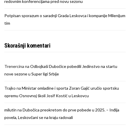
redovnim konferencijama pred novu sezonu
Potpisan sporazum o saradnji Grada Leskovca i kompanije Milenijum
tim
Skorašnji komentari
Trenercina
na
Odbojkaši Dubočice pobedili Jedinstvo na startu
nove sezone u Super ligi Srbije
Trajko
na
Ministar omladine i sporta Zoran Gajić uručio sportsku
opremu Osnovnoj školi Josif Kostić u Leskovcu
milutin
na
Dubočica preokretom do prve pobede u 2025. – Inđija
povela, Leskovčani se na kraju radovali