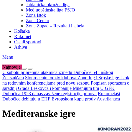
Jablanička okružna liga
Medjuopštinska liga FSJO
Zona Istok
Zona Centar
Zona Zapad – Rezultati i tabela
Košarka
Rukomet
Ostali sportovi
Arhiva
Menu
Najnovije
U subotu pripremna utakmica između Dubočice 54 i niškog
Železničara
Stoprocentni odziv klubova Zone Jug i Srpske lige Istok
na redovnim konferencijama pred novu sezonu
Potpisan sporazum o
saradnji Grada Leskovca i kompanije Milenijum tim
U GFK
Dubočica 1923 danas završene registracije prinova
Rukometaši
Dubočice debituju u EHF Evropskom kupu protiv Austrijanaca
Mediteranske igre