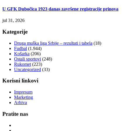
U GFK Dubočica 1923 danas završene registracije prinova
jul 31, 2026
Kategorije
Druga muška liga Srbije – rezultati i tabela
(18)
Fudbal
(1.944)
Košarka
(206)
Ostali sportovi
(248)
Rukomet
(223)
Uncategorized
(33)
Korisni linkovi
Impresum
Marketing
Arhiva
Pratite nas