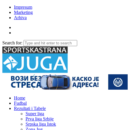
Impresum
Marketing
Arhiva
Search for:
Home
Fudbal
Rezultati i Tabele
Super liga
Prva liga Srbije
Srpska liga Istok
Zona Jug