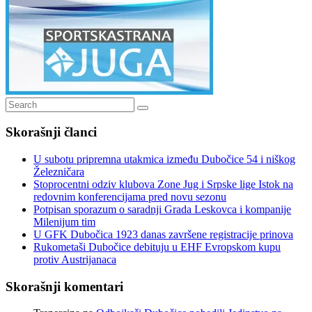
Search
Search
for:
Skorašnji članci
U subotu pripremna utakmica između Dubočice 54 i niškog
Železničara
Stoprocentni odziv klubova Zone Jug i Srpske lige Istok na
redovnim konferencijama pred novu sezonu
Potpisan sporazum o saradnji Grada Leskovca i kompanije
Milenijum tim
U GFK Dubočica 1923 danas završene registracije prinova
Rukometaši Dubočice debituju u EHF Evropskom kupu
protiv Austrijanaca
Skorašnji komentari