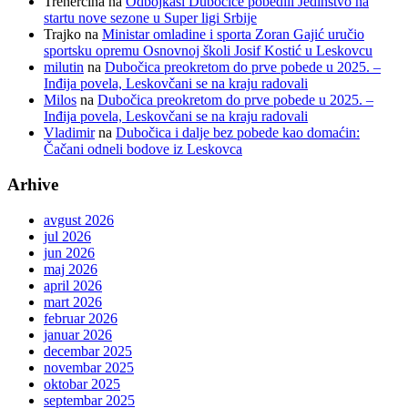
Trenercina
na
Odbojkaši Dubočice pobedili Jedinstvo na
startu nove sezone u Super ligi Srbije
Trajko
na
Ministar omladine i sporta Zoran Gajić uručio
sportsku opremu Osnovnoj školi Josif Kostić u Leskovcu
milutin
na
Dubočica preokretom do prve pobede u 2025. –
Inđija povela, Leskovčani se na kraju radovali
Milos
na
Dubočica preokretom do prve pobede u 2025. –
Inđija povela, Leskovčani se na kraju radovali
Vladimir
na
Dubočica i dalje bez pobede kao domaćin:
Čačani odneli bodove iz Leskovca
Arhive
avgust 2026
jul 2026
jun 2026
maj 2026
april 2026
mart 2026
februar 2026
januar 2026
decembar 2025
novembar 2025
oktobar 2025
septembar 2025