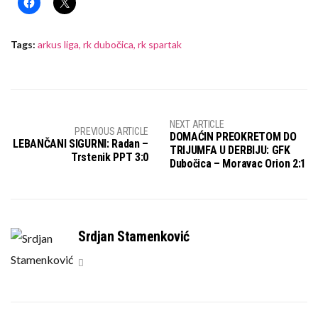
Tags:
arkus liga
,
rk dubočica
,
rk spartak
NEXT ARTICLE
PREVIOUS ARTICLE
DOMAĆIN PREOKRETOM DO
LEBANČANI SIGURNI: Radan –
TRIJUMFA U DERBIJU: GFK
Trstenik PPT 3:0
Dubočica – Moravac Orion 2:1
Srdjan Stamenković