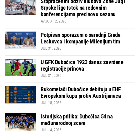
Stoprocentni odziv klubova Zone Jug i
Srpske lige Istok na redovnim
konferencijama pred novu sezonu
AVGUST 2, 2026
Potpisan sporazum o saradnji Grada
Leskovca i kompanije Milenijum tim
JUL 31, 2026
U GFK Dubočica 1923 danas završene
registracije prinova
JUL 31, 2026
Rukometaši Dubočice debituju u EHF
Evropskom kupu protiv Austrijanaca
JUL 15, 2026
Istorijska prilika: Dubočica 54 na
međunarodnoj sceni
JUL 14, 2026