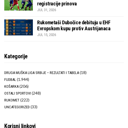
registracije prinova
JUL 31, 2026
Rukometaši Dubočice debituju u EHF
Evropskom kupu protiv Austrijanaca
JUL 15, 2026
Kategorije
(18)
DRUGA MUŠKA LIGA SRBIJE – REZULTATI I TABELA
(1.944)
FUDBAL
(206)
KOŠARKA
(248)
OSTALI SPORTOVI
(222)
RUKOMET
(33)
UNCATEGORIZED
Korisni linkovi