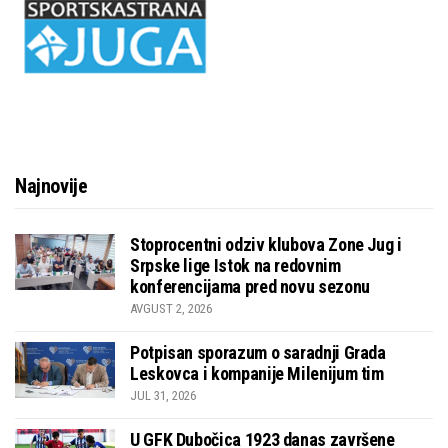
Najnovije
Stoprocentni odziv klubova Zone Jug i
Srpske lige Istok na redovnim
konferencijama pred novu sezonu
AVGUST 2, 2026
Potpisan sporazum o saradnji Grada
Leskovca i kompanije Milenijum tim
JUL 31, 2026
U GFK Dubočica 1923 danas završene