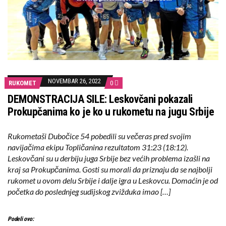
NOVEMBAR 26, 2022
RUKOMET
0
DEMONSTRACIJA SILE: Leskovčani pokazali
Prokupčanima ko je ko u rukometu na jugu Srbije
Rukometaši Dubočice 54 pobedili su večeras pred svojim
navijačima ekipu Topličanina rezultatom 31:23 (18:12).
Leskovčani su u derbiju juga Srbije bez većih problema izašli na
kraj sa Prokupčanima. Gosti su morali da priznaju da se najbolji
rukomet u ovom delu Srbije i dalje igra u Leskovcu. Domaćin je od
početka do poslednjeg sudijskog zvižduka imao […]
Podeli ovo: