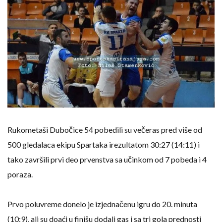
Rukometaši Dubočice 54 pobedili su večeras pred više od
500 gledalaca ekipu Spartaka irezultatom 30:27 (14:11) i
tako završili prvi deo prvenstva sa učinkom od 7 pobeda i 4
poraza.
Prvo poluvreme donelo je izjednačenu igru do 20. minuta
(10:9), ali su doaći u finišu dodali gas i sa tri gola prednosti