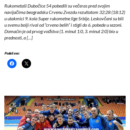
Rukometaši Dubočice 54 pobedili su večeras pred svojim
navijačima beogradsku Crvenu Zvezdu rezultatom 32:28 (18:12)
u utakmici 9. kola Super rukometne lige Srbije. Leskovčani su bili
u svemu bolji rival od “crveno belih” i stigli do 6. pobede u sezoni.
Domaćin je od prvog vođstva (1. minut 1:0, 3. minut 2:0) bio u
prednosti, a […]
Podeli ovo: