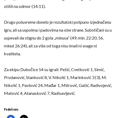
otišli na odmor (14:11).
Drugo poluvreme donelo je rezultatski potpuno izjednačenu
igru, ali sa uspoima i padovima na obe strane. Subotičani su u
uspevali da stignu do 2 gola „minusa“ (49. min. 22:20, 56.
minut 26:24), ali za više od toga nisu imali ni snage ni
kvaliteta.
Za ekipu Dubočice 54 su igrali: Pešić, Cvetković 1, Simić,
Prodanović, Stanković 8, V. Nikolić 1, Marinković 3 (3), M.
Nikolić 1, Pavlović 24, Mađar 1, Mitrović, Gašić, Radivojević,
Matović 4, Atanasković 7, Radisavljević.
Podeli ovo: