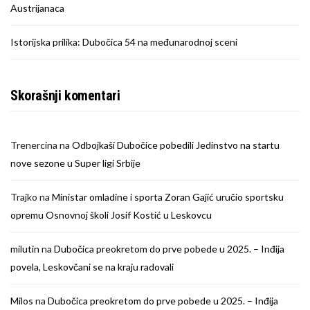
Austrijanaca
Istorijska prilika: Dubočica 54 na međunarodnoj sceni
Skorašnji komentari
Trenercina
na
Odbojkaši Dubočice pobedili Jedinstvo na startu
nove sezone u Super ligi Srbije
Trajko
na
Ministar omladine i sporta Zoran Gajić uručio sportsku
opremu Osnovnoj školi Josif Kostić u Leskovcu
milutin
na
Dubočica preokretom do prve pobede u 2025. – Inđija
povela, Leskovčani se na kraju radovali
Milos
na
Dubočica preokretom do prve pobede u 2025. – Inđija