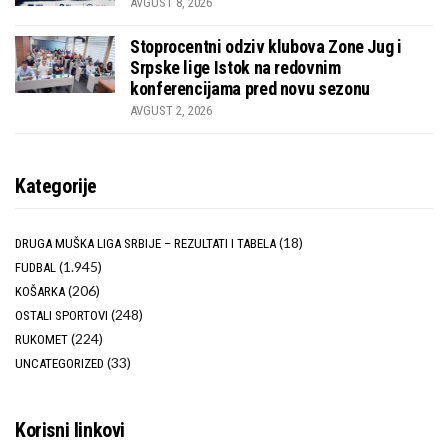
AVGUST 8, 2026
Stoprocentni odziv klubova Zone Jug i
Srpske lige Istok na redovnim
konferencijama pred novu sezonu
AVGUST 2, 2026
Kategorije
(18)
DRUGA MUŠKA LIGA SRBIJE – REZULTATI I TABELA
(1.945)
FUDBAL
(206)
KOŠARKA
(248)
OSTALI SPORTOVI
(224)
RUKOMET
(33)
UNCATEGORIZED
Korisni linkovi