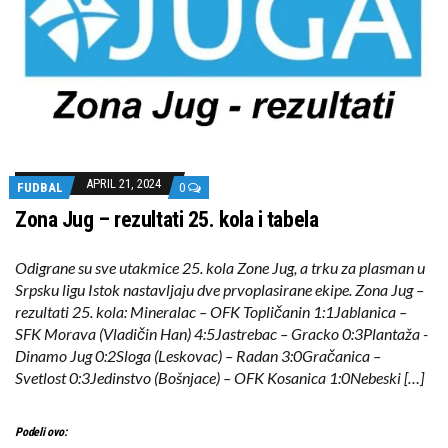
APRIL 21, 2024
FUDBAL
0
Zona Jug – rezultati 25. kola i tabela
Odigrane su sve utakmice 25. kola Zone Jug, a trku za plasman u
Srpsku ligu Istok nastavljaju dve prvoplasirane ekipe. Zona Jug –
rezultati 25. kola: Mineralac – OFK Topličanin 1:1Jablanica –
SFK Morava (Vladičin Han) 4:5Jastrebac – Gracko 0:3Plantaža -
Dinamo Jug 0:2Sloga (Leskovac) – Radan 3:0Gračanica –
Svetlost 0:3Jedinstvo (Bošnjace) – OFK Kosanica 1:0Nebeski […]
Podeli ovo: