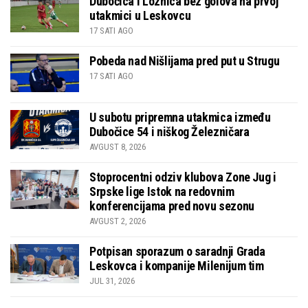
Dubočica i Loznica bez golova na prvoj
utakmici u Leskovcu
17 SATI AGO
Pobeda nad Nišlijama pred put u Strugu
17 SATI AGO
U subotu pripremna utakmica između
Dubočice 54 i niškog Železničara
AVGUST 8, 2026
Stoprocentni odziv klubova Zone Jug i
Srpske lige Istok na redovnim
konferencijama pred novu sezonu
AVGUST 2, 2026
Potpisan sporazum o saradnji Grada
Leskovca i kompanije Milenijum tim
JUL 31, 2026