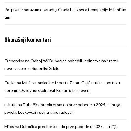
Potpisan sporazum o saradnji Grada Leskovca i kompanije Milenijum
tim
Skorašnji komentari
Trenercina
na
Odbojkaši Dubočice pobedili Jedinstvo na startu
nove sezone u Super ligi Srbije
Trajko
na
Ministar omladine i sporta Zoran Gajić uručio sportsku
opremu Osnovnoj školi Josif Kostić u Leskovcu
milutin
na
Dubočica preokretom do prve pobede u 2025. – Inđija
povela, Leskovčani se na kraju radovali
Milos
na
Dubočica preokretom do prve pobede u 2025. – Inđija