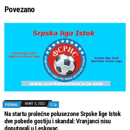
Povezano
MART 5, 2022
FUDBAL
0
Na startu prolećne polusezone Srpske lige Istok
dve pobede gostiju i skandal: Vranjanci nisu
doputovali u Leskovac