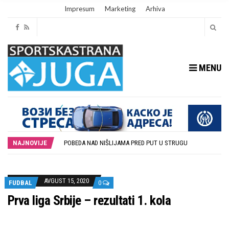
Impresum
Marketing
Arhiva
MENU
POTPISAN SPORAZUM O SARADNJI GRADA LESKOVCA I KOMPANIJE MILENIJUM TIM
DUBOČICA I LOZNICA BEZ GOLOVA NA PRVOJ UTAKMICI U LESKOVCU
NAJNOVIJE
POBEDA NAD NIŠLIJAMA PRED PUT U STRUGU
U SUBOTU PRIPREMNA UTAKMICA IZMEĐU DUBOČICE 54 I NIŠKOG ŽELEZNIČARA
STOPROCENTNI ODZIV KLUBOVA ZONE JUG I SRPSKE LIGE ISTOK NA REDOVNIM KONFERENCIJAMA PRED NOVU SEZONU
POTPISAN SPORAZUM O SARADNJI GRADA LESKOVCA I KOMPANIJE MILENIJUM TIM
DUBOČICA I LOZNICA BEZ GOLOVA NA PRVOJ UTAKMICI U LESKOVCU
AVGUST 15, 2020
FUDBAL
0
Prva liga Srbije – rezultati 1. kola