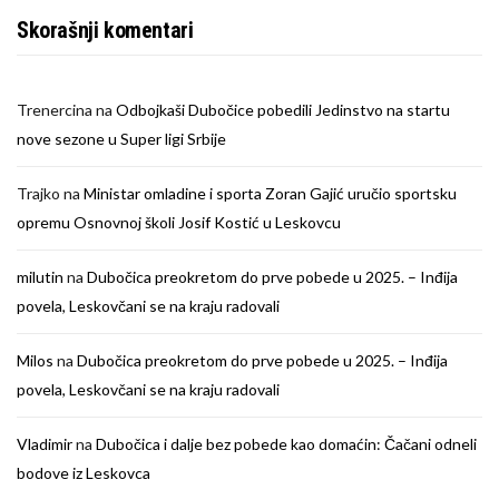
Skorašnji komentari
Trenercina
na
Odbojkaši Dubočice pobedili Jedinstvo na startu
nove sezone u Super ligi Srbije
Trajko
na
Ministar omladine i sporta Zoran Gajić uručio sportsku
opremu Osnovnoj školi Josif Kostić u Leskovcu
milutin
na
Dubočica preokretom do prve pobede u 2025. – Inđija
povela, Leskovčani se na kraju radovali
Milos
na
Dubočica preokretom do prve pobede u 2025. – Inđija
povela, Leskovčani se na kraju radovali
Vladimir
na
Dubočica i dalje bez pobede kao domaćin: Čačani odneli
bodove iz Leskovca