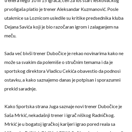
trenera nego 10 ili 15 igrača, ceh za loš start leskovačkog
prvoligaša platio je trener Aleksandar Kuzmanović. Posle
utakmice sa Loznicom usledile su kritike predsednika kluba
Dejana Savića koji je bio razočaran igrom i zalaganjem na
meču.
Sada već bivši trener Dubočice je rekao novinarima kako ne
može sa svakim da polemiše o stručnim temama i da je
sportskog direktora Vladicu Cekića obavestio da podnosi
ostavku, a kako saznajemo danas je potpisan i sporazumni
prekid saradnje.
Kako Sportska strana Juga saznaje novi trener Dubočice je
Saša Mrkić, nekadašnji trener i igrač niškog Radničkog.
Mrkić je u bogatoj igračkoj karijeri igrao pored reala sa