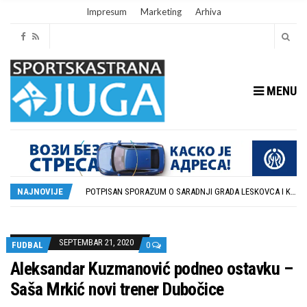
Impresum
Marketing
Arhiva
MENU
ISTORIJSKA PRILIKA: DUBOČICA 54 NA MEĐUNARODNOJ SCENI
STOPROCENTNI ODZIV KLUBOVA ZONE JUG I SRPSKE LIGE ISTOK NA REDOVNIM KONFERENCIJAMA PRED NOVU SEZONU
POTPISAN SPORAZUM O SARADNJI GRADA LESKOVCA I KOMPANIJE MILENIJUM TIM
NAJNOVIJE
U GFK DUBOČICA 1923 DANAS ZAVRŠENE REGISTRACIJE PRINOVA
RUKOMETAŠI DUBOČICE DEBITUJU U EHF EVROPSKOM KUPU PROTIV AUSTRIJANACA
ISTORIJSKA PRILIKA: DUBOČICA 54 NA MEĐUNARODNOJ SCENI
STOPROCENTNI ODZIV KLUBOVA ZONE JUG I SRPSKE LIGE ISTOK NA REDOVNIM KONFERENCIJAMA PRED NOVU SEZONU
SEPTEMBAR 21, 2020
FUDBAL
0
Aleksandar Kuzmanović podneo ostavku –
Saša Mrkić novi trener Dubočice