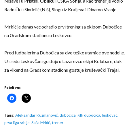
Nišave i u Prištini, Obiliću i CSKA Sofija, a kao trener je vodio
Radnički i Sinđelić (Niš), Slogu iz Kraljeva i Dinamo Vranje.
Mrkić je danas već odradio prvi trening sa ekipom Dubočice
na Gradskom stadionu u Leskovcu.
Pred fudbalerima Dubočica su dve teške utamice ove nedelje.
U sredu Leskovčani gostuju u Lazarevcu ekipi Kolubare, dok
za vikend na Gradskom stadionu gostuje kruševački Trajal.
Podeli ovo:
Tags:
Aleksandar Kuzmanović
,
dubočica
,
gfk dubočica
,
leskovac
,
prva liga srbije
,
Saša Mrkić
,
trener