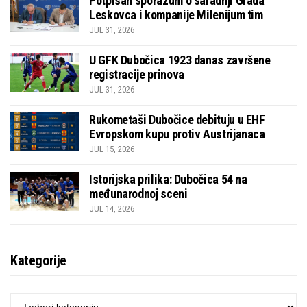
Potpisan sporazum o saradnji Grada
Leskovca i kompanije Milenijum tim
JUL 31, 2026
U GFK Dubočica 1923 danas završene
registracije prinova
JUL 31, 2026
Rukometaši Dubočice debituju u EHF
Evropskom kupu protiv Austrijanaca
JUL 15, 2026
Istorijska prilika: Dubočica 54 na
međunarodnoj sceni
JUL 14, 2026
Kategorije
KATEGORIJE