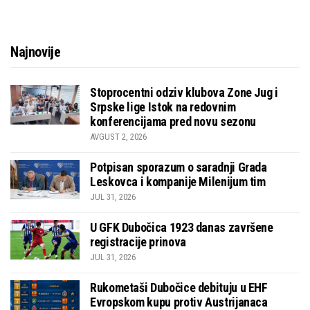
Najnovije
Stoprocentni odziv klubova Zone Jug i
Srpske lige Istok na redovnim
konferencijama pred novu sezonu
AVGUST 2, 2026
Potpisan sporazum o saradnji Grada
Leskovca i kompanije Milenijum tim
JUL 31, 2026
U GFK Dubočica 1923 danas završene
registracije prinova
JUL 31, 2026
Rukometaši Dubočice debituju u EHF
Evropskom kupu protiv Austrijanaca