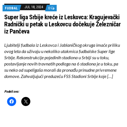
JUL 18, 2024
FUDBAL
0
Super liga Srbije kreće iz Leskovca: Kragujevački
Radnički u petak u Leskovcu dočekuje Železničar
iz Pančeva
Ljubitelji fudbala iz Leskovca i Jablaničkog okruga imaće priliku
ovog leta da uživaju u nekoliko utakmica fudbalske Super lige
Srbije. Rekonstrukcije pojedinih stadiona u Srbiji su u toku,
postavljanje novih travnatih podloga na 6 stadiona je u toku, pa
su neko od supeligaša morali da pronađu prinudne privremene
domove. Zahvaljujući preduzeću FSS Stadioni Srbije koje […]
Podeli ovo: