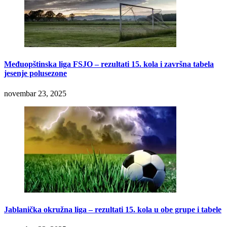
Međuopštinska liga FSJO – rezultati 15. kola i završna tabela
jesenje polusezone
novembar 23, 2025
Jablanička okružna liga – rezultati 15. kola u obe grupe i tabele