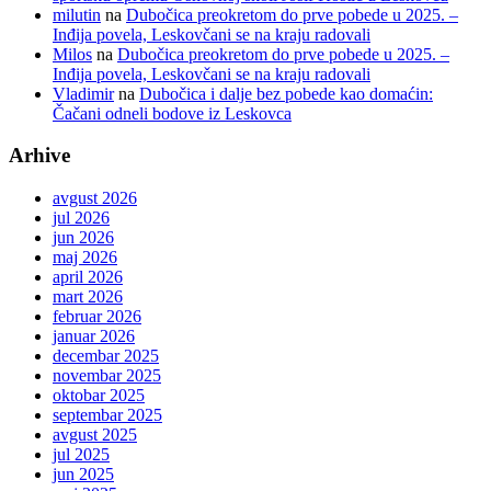
milutin
na
Dubočica preokretom do prve pobede u 2025. –
Inđija povela, Leskovčani se na kraju radovali
Milos
na
Dubočica preokretom do prve pobede u 2025. –
Inđija povela, Leskovčani se na kraju radovali
Vladimir
na
Dubočica i dalje bez pobede kao domaćin:
Čačani odneli bodove iz Leskovca
Arhive
avgust 2026
jul 2026
jun 2026
maj 2026
april 2026
mart 2026
februar 2026
januar 2026
decembar 2025
novembar 2025
oktobar 2025
septembar 2025
avgust 2025
jul 2025
jun 2025