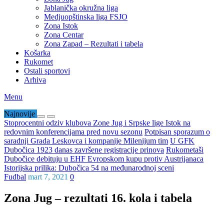
Jablanička okružna liga
Medjuopštinska liga FSJO
Zona Istok
Zona Centar
Zona Zapad – Rezultati i tabela
Košarka
Rukomet
Ostali sportovi
Arhiva
Menu
Najnovije
Stoprocentni odziv klubova Zone Jug i Srpske lige Istok na
redovnim konferencijama pred novu sezonu
Potpisan sporazum o
saradnji Grada Leskovca i kompanije Milenijum tim
U GFK
Dubočica 1923 danas završene registracije prinova
Rukometaši
Dubočice debituju u EHF Evropskom kupu protiv Austrijanaca
Istorijska prilika: Dubočica 54 na međunarodnoj sceni
Fudbal
mart 7, 2021
0
Zona Jug – rezultati 16. kola i tabela