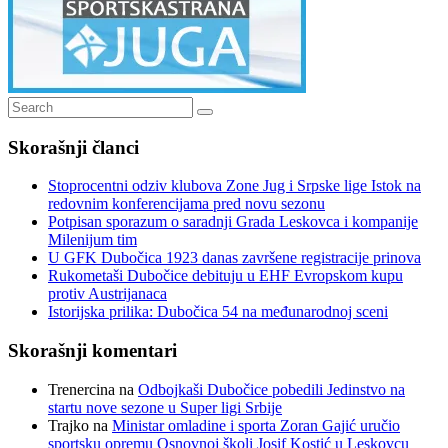
Search
Search
for:
Skorašnji članci
Stoprocentni odziv klubova Zone Jug i Srpske lige Istok na
redovnim konferencijama pred novu sezonu
Potpisan sporazum o saradnji Grada Leskovca i kompanije
Milenijum tim
U GFK Dubočica 1923 danas završene registracije prinova
Rukometaši Dubočice debituju u EHF Evropskom kupu
protiv Austrijanaca
Istorijska prilika: Dubočica 54 na međunarodnoj sceni
Skorašnji komentari
Trenercina
na
Odbojkaši Dubočice pobedili Jedinstvo na
startu nove sezone u Super ligi Srbije
Trajko
na
Ministar omladine i sporta Zoran Gajić uručio
sportsku opremu Osnovnoj školi Josif Kostić u Leskovcu