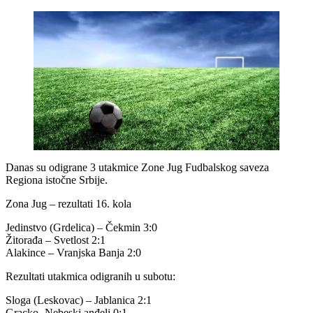
Danas su odigrane 3 utakmice Zone Jug Fudbalskog saveza
Regiona istočne Srbije.
Zona Jug – rezultati 16. kola
Jedinstvo (Grdelica) – Čekmin 3:0
Žitorađa – Svetlost 2:1
Alakince – Vranjska Banja 2:0
Rezultati utakmica odigranih u subotu:
Sloga (Leskovac) – Jablanica 2:1
Gracko -Nebeski anđeli 0:1