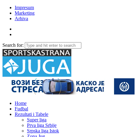
Impresum
Marketing
Arhiva
Search for:
Home
Fudbal
Rezultati i Tabele
Super liga
Prva liga Srbije
Srpska liga Istok
Zona Jug