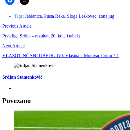
Tags:
Jablanica
,
Pusta Reka
,
Sloga Leskovac
,
zona jug
Previous Article
Prva liga Srbije – rezultati 20. kola i tabela
Next Article
VLASOTINČANI UBEDLJIVI: Vlasina – Moravac Orion 7:1
Srdjan Stamenković
Povezano