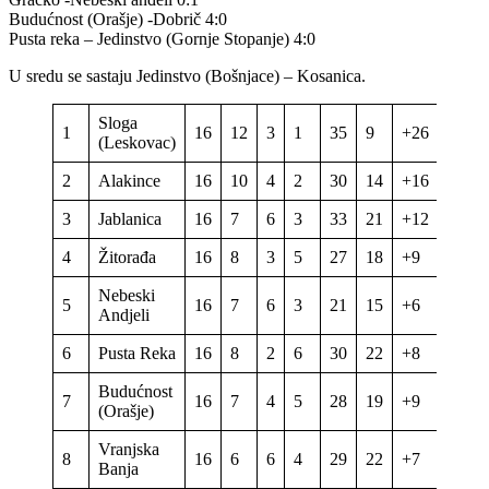
Budućnost (Orašje) -Dobrič 4:0
Pusta reka – Jedinstvo (Gornje Stopanje) 4:0
U sredu se sastaju Jedinstvo (Bošnjace) – Kosanica.
Sloga
1
16
12
3
1
35
9
+26
39
(Leskovac)
2
Alakince
16
10
4
2
30
14
+16
34
3
Jablanica
16
7
6
3
33
21
+12
27
4
Žitorađa
16
8
3
5
27
18
+9
27
Nebeski
5
16
7
6
3
21
15
+6
27
Andjeli
6
Pusta Reka
16
8
2
6
30
22
+8
26
Budućnost
7
16
7
4
5
28
19
+9
25
(Orašje)
Vranjska
8
16
6
6
4
29
22
+7
24
Banja