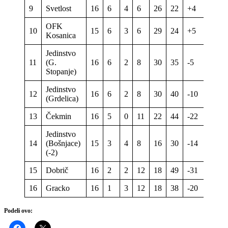
9
Svetlost
16
6
4
6
26
22
+4
22
OFK
10
15
6
3
6
29
24
+5
21
Kosanica
Jedinstvo
11
(G.
16
6
2
8
30
35
-5
20
Stopanje)
Jedinstvo
12
16
6
2
8
30
40
-10
20
(Grdelica)
13
Čekmin
16
5
0
11
22
44
-22
15
Jedinstvo
14
(Bošnjace)
15
3
4
8
16
30
-14
11
(-2)
15
Dobrič
16
2
2
12
18
49
-31
8
16
Gracko
16
1
3
12
18
38
-20
6
Podeli ovo: