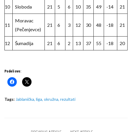
10
Sloboda
21
5
6
10
35
49
-14
21
Moravac
11
21
6
3
12
30
48
-18
21
(Pečenjevce)
12
Šumadija
21
6
2
13
37
55
-18
20
Podeli ovo:
Tags:
Jablanička
,
liga
,
okružna
,
rezultati