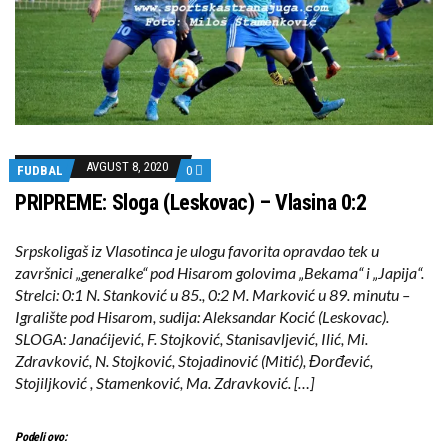
AVGUST 8, 2020
FUDBAL
0
PRIPREME: Sloga (Leskovac) – Vlasina 0:2
Srpskoligaš iz Vlasotinca je ulogu favorita opravdao tek u
završnici „generalke“ pod Hisarom golovima „Bekama“ i „Japija“.
Strelci: 0:1 N. Stanković u 85., 0:2 M. Marković u 89. minutu –
Igralište pod Hisarom, sudija: Aleksandar Kocić (Leskovac).
SLOGA: Janaćijević, F. Stojković, Stanisavljević, Ilić, Mi.
Zdravković, N. Stojković, Stojadinović (Mitić), Đorđević,
Stojiljković , Stamenković, Ma. Zdravković. […]
Podeli ovo: