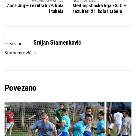
PREVIOUS ARTICLE
NEXT ARTICLE
Zona Jug – rezultati 29. kola
Međuopštinska liga FSJO –
i tabela
rezultati 21. kola i tabela
Srdjan Stamenković
Povezano