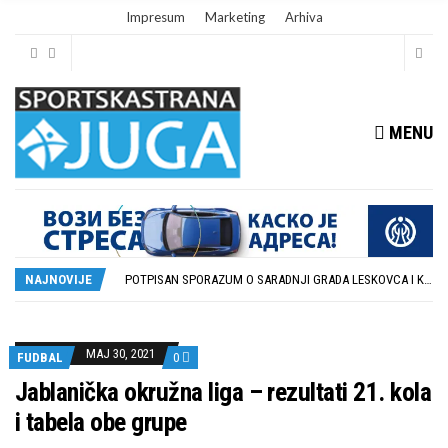
Impresum
Marketing
Arhiva
MENU
ISTORIJSKA PRILIKA: DUBOČICA 54 NA MEĐUNARODNOJ SCENI
STOPROCENTNI ODZIV KLUBOVA ZONE JUG I SRPSKE LIGE ISTOK NA REDOVNIM KONFERENCIJAMA PRED NOVU SEZONU
POTPISAN SPORAZUM O SARADNJI GRADA LESKOVCA I KOMPANIJE MILENIJUM TIM
NAJNOVIJE
U GFK DUBOČICA 1923 DANAS ZAVRŠENE REGISTRACIJE PRINOVA
RUKOMETAŠI DUBOČICE DEBITUJU U EHF EVROPSKOM KUPU PROTIV AUSTRIJANACA
ISTORIJSKA PRILIKA: DUBOČICA 54 NA MEĐUNARODNOJ SCENI
STOPROCENTNI ODZIV KLUBOVA ZONE JUG I SRPSKE LIGE ISTOK NA REDOVNIM KONFERENCIJAMA PRED NOVU SEZONU
MAJ 30, 2021
FUDBAL
0
Jablanička okružna liga – rezultati 21. kola
i tabela obe grupe