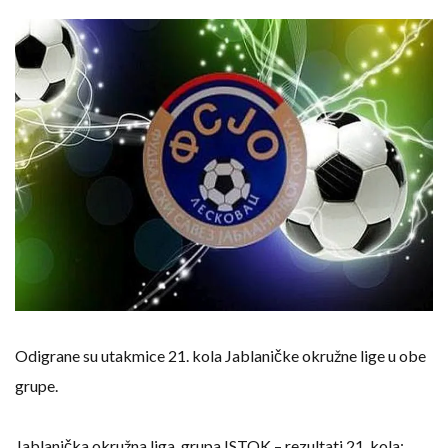
Odigrane su utakmice 21. kola Jablaničke okružne lige u obe
grupe.
Jablanička okružna liga, grupa ISTOK – rezultati 21. kola: