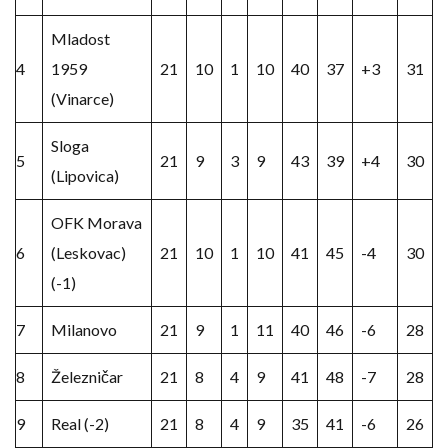
Mladost
4
1959
21
10
1
10
40
37
+3
31
(Vinarce)
Sloga
5
21
9
3
9
43
39
+4
30
(Lipovica)
OFK Morava
6
(Leskovac)
21
10
1
10
41
45
-4
30
(-1)
7
Milanovo
21
9
1
11
40
46
-6
28
8
Železničar
21
8
4
9
41
48
-7
28
9
Real (-2)
21
8
4
9
35
41
-6
26