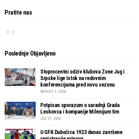
Pratite nas
Poslednje Objavljeno
Stoprocentni odziv klubova Zone Jug i
Srpske lige Istok na redovnim
konferencijama pred novu sezonu
AVGUST 2, 2026
Potpisan sporazum o saradnji Grada
Leskovca i kompanije Milenijum tim
JUL 31, 2026
U GFK Dubočica 1923 danas završene
registracije prinova