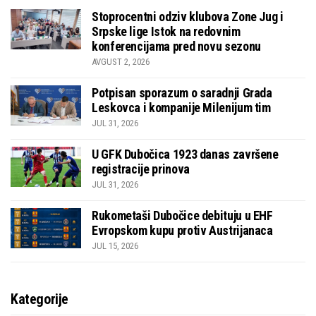
Stoprocentni odziv klubova Zone Jug i
Srpske lige Istok na redovnim
konferencijama pred novu sezonu
AVGUST 2, 2026
Potpisan sporazum o saradnji Grada
Leskovca i kompanije Milenijum tim
JUL 31, 2026
U GFK Dubočica 1923 danas završene
registracije prinova
JUL 31, 2026
Rukometaši Dubočice debituju u EHF
Evropskom kupu protiv Austrijanaca
JUL 15, 2026
Kategorije