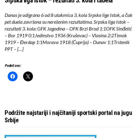
Srpska liga Istok – rezultati 3. kola i tabela
Danas je odigrano 6 od 8 utakmica 3. kola Srpske lige Istok, a čak
pet duela završena su nerešenim rezultatima. Srpska liga Istok –
rezultati 3. kola: GFK Jagodina – OFK Brzi Brod 1:1OFK Sinđelić
– Bor 1919 0:1Jedinstvo 1936 (Kruševac) – Vlasina 2:2Timok
1919 – Đerdap 1:1Morava 1918 (Ćuprija) – Dunav 1:1Trstenik
PPT – […]
Podeli ovo:
Podržite najstariji i najčitaniji sportski portal na jugu
Srbije