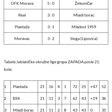
OFK Morava
5 : 0
Železničar
Real
3 : 0
Mladi borac
Plantaža
3 : 1
Mladost 1959
Moravac
3 : 2
Sloga (Lipovica)
Tabela Jablaničke okružne lige grupa ZAPADA posle 21.
kola:
1
Plantaža
21
16
4
1
72
25
+47
52
2
BSK
21
11
3
7
62
43
+19
36
3
Mladi borac
21
11
2
8
43
43
0
35