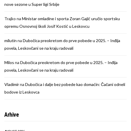
nove sezone u Super ligi Srbije
Trajko
na
Ministar omladine i sporta Zoran Gajić uručio sportsku
opremu Osnovnoj školi Josif Kostić u Leskovcu
milutin
na
Dubočica preokretom do prve pobede u 2025. – Inđija
povela, Leskovčani se na kraju radovali
Milos
na
Dubočica preokretom do prve pobede u 2025. – Inđija
povela, Leskovčani se na kraju radovali
Vladimir
na
Dubočica i dalje bez pobede kao domaćin: Čačani odneli
bodove iz Leskovca
Arhive