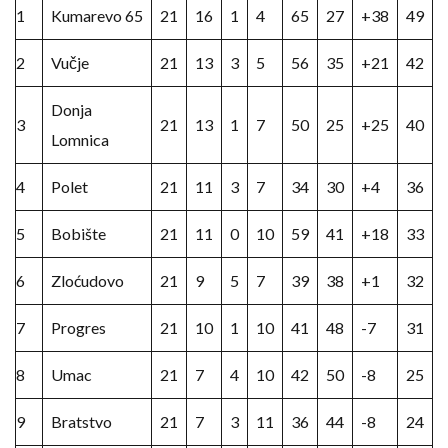
1
Kumarevo 65
21
16
1
4
65
27
+38
49
2
Vučje
21
13
3
5
56
35
+21
42
Donja
3
21
13
1
7
50
25
+25
40
Lomnica
4
Polet
21
11
3
7
34
30
+4
36
5
Bobište
21
11
0
10
59
41
+18
33
6
Zloćudovo
21
9
5
7
39
38
+1
32
7
Progres
21
10
1
10
41
48
-7
31
8
Umac
21
7
4
10
42
50
-8
25
9
Bratstvo
21
7
3
11
36
44
-8
24