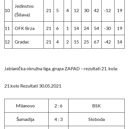
Jedinstvo
10
21
5
4
12
30
42
-12
19
(Šišava)
11
OFK Brza
21
6
1
14
24
54
-30
19
12
Gradac
21
4
2
15
25
67
-42
14
Jablanička okružna liga, grupa ZAPAD – rezultati 21. kola:
21.kolo Rezultati 30.05.2021
Milanovo
2 : 6
BSK
Šumadija
4 : 3
Sloboda