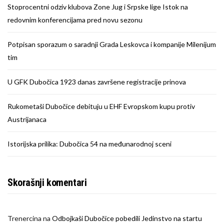
Stoprocentni odziv klubova Zone Jug i Srpske lige Istok na
redovnim konferencijama pred novu sezonu
Potpisan sporazum o saradnji Grada Leskovca i kompanije Milenijum
tim
U GFK Dubočica 1923 danas završene registracije prinova
Rukometaši Dubočice debituju u EHF Evropskom kupu protiv
Austrijanaca
Istorijska prilika: Dubočica 54 na međunarodnoj sceni
Skorašnji komentari
Trenercina
na
Odbojkaši Dubočice pobedili Jedinstvo na startu