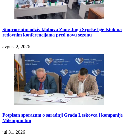
Stoprocentni odziv klubova Zone Jug i Srpske lige Istok na
redovnim konferencijama pred novu sezonu
avgust 2, 2026
Potpisan sporazum o saradnji Grada Leskovca i kompanije
Milenijum tim
jul 31, 2026