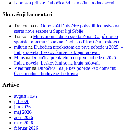
Istorijska prilika: Dubočica 54 na međunarodnoj sceni
Skorašnji komentari
Trenercina
na
Odbojkaši Dubočice pobedili Jedinstvo na
startu nove sezone u Super ligi Srbije
Trajko
na
Ministar omladine i sporta Zoran Gajić uručio
sportsku opremu Osnovnoj školi Josif Kostić u Leskovcu
milutin
na
Dubočica preokretom do prve pobede u 2025. –
Inđija povela, Leskovčani se na kraju radovali
Milos
na
Dubočica preokretom do prve pobede u 2025. –
Inđija povela, Leskovčani se na kraju radovali
Vladimir
na
Dubočica i dalje bez pobede kao domaćin:
Čačani odneli bodove iz Leskovca
Arhive
avgust 2026
jul 2026
jun 2026
maj 2026
april 2026
mart 2026
februar 2026