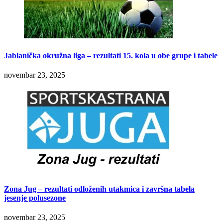
Jablanička okružna liga – rezultati 15. kola u obe grupe i tabele
novembar 23, 2025
Zona Jug – rezultati odloženih utakmica i završna tabela
jesenje polusezone
novembar 23, 2025