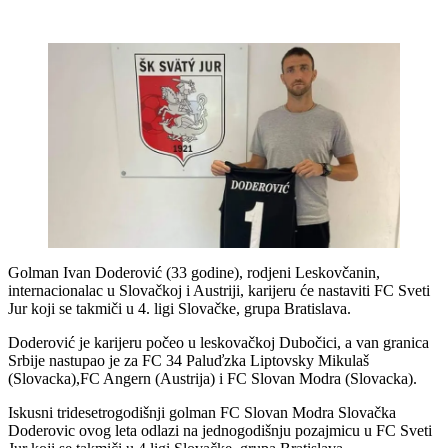
Golman Ivan Doderović (33 godine), rodjeni Leskovčanin,
internacionalac u Slovačkoj i Austriji, karijeru će nastaviti FC Sveti
Jur koji se takmiči u 4. ligi Slovačke, grupa Bratislava.
Doderović je karijeru počeo u leskovačkoj Dubočici, a van granica
Srbije nastupao je za FC 34 Paluďzka Liptovsky Mikulaš
(Slovacka),FC Angern (Austrija) i FC Slovan Modra (Slovacka).
Iskusni tridesetrogodišnji golman FC Slovan Modra Slovačka
Doderovic ovog leta odlazi na jednogodišnju pozajmicu u FC Sveti