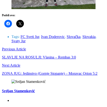
Podeli ovo:
Tags:
FC Sveti Jur
,
Ivan Doderovic
,
Slovačka
,
Slovakia
,
Svaty Jur
Previous Article
SLAVLJE NA ROSULJI: Vlasina – Rembas 3:0
Next Article
ZONA JUG: Jedinstvo (Gornje Stopanje) – Moravac Orion 5:2
Srdjan Stamenković