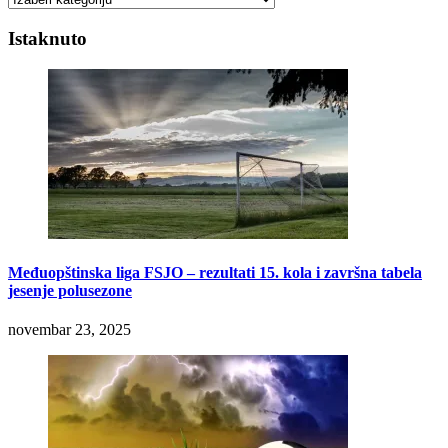
Istaknuto
Međuopštinska liga FSJO – rezultati 15. kola i završna tabela
jesenje polusezone
novembar 23, 2025