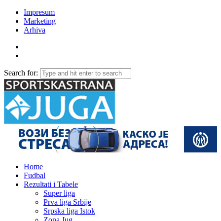
Impresum
Marketing
Arhiva
Search for:
Home
Fudbal
Rezultati i Tabele
Super liga
Prva liga Srbije
Srpska liga Istok
Zona Jug