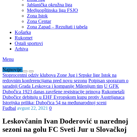
Jablanička okružna liga
Medjuopštinska liga FSJO
Zona Istok
Zona Centar
Zona Zapad – Rezultati i tabela
Košarka
Rukomet
Ostali sportovi
Arhiva
Menu
Najnovije
Stoprocentni odziv klubova Zone Jug i Srpske lige Istok na
redovnim konferencijama pred novu sezonu
Potpisan sporazum o
saradnji Grada Leskovca i kompanije Milenijum tim
U GFK
Dubočica 1923 danas završene registracije prinova
Rukometaši
Dubočice debituju u EHF Evropskom kupu protiv Austrijanaca
Istorijska prilika: Dubočica 54 na međunarodnoj sceni
Fudbal
avgust 22, 2021
0
Leskovčanin Ivan Doderović u narednoj
sezoni na golu FC Sveti Jur u Slovačkoj