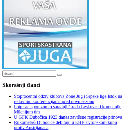
Search
Search
for:
Skorašnji članci
Stoprocentni odziv klubova Zone Jug i Srpske lige Istok na
redovnim konferencijama pred novu sezonu
Potpisan sporazum o saradnji Grada Leskovca i kompanije
Milenijum tim
U GFK Dubočica 1923 danas završene registracije prinova
Rukometaši Dubočice debituju u EHF Evropskom kupu
protiv Austrijanaca