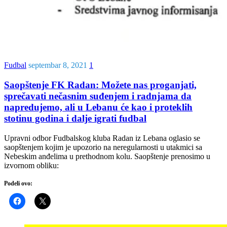
Fudbal
septembar 8, 2021
1
Saopštenje FK Radan: Možete nas proganjati,
sprečavati nečasnim suđenjem i radnjama da
napredujemo, ali u Lebanu će kao i proteklih
stotinu godina i dalje igrati fudbal
Upravni odbor Fudbalskog kluba Radan iz Lebana oglasio se
saopštenjem kojim je upozorio na neregularnosti u utakmici sa
Nebeskim anđelima u prethodnom kolu. Saopštenje prenosimo u
izvornom obliku:
Podeli ovo: