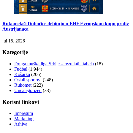
Rukometaši Dubočice debituju u EHF Evropskom kupu protiv
Austrijanaca
jul 15, 2026
Kategorije
Druga muška liga Srbije – rezultati i tabela
(18)
Fudbal
(1.944)
Košarka
(206)
Ostali sportovi
(248)
Rukomet
(222)
Uncategorized
(33)
Korisni linkovi
Impresum
Marketing
Arhiva