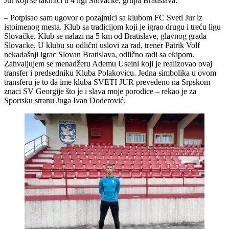
Jur koji se takmiči u 4 ligi Slovačke, grupa Bratislava.
– Potpisao sam ugovor o pozajmici sa klubom FC Sveti Jur iz
istoimenog mesta. Klub sa tradicijom koji je igrao drugu i treću ligu
Slovačke. Klub se nalazi na 5 km od Bratislave, glavnog grada
Slovacke. U klubu su odlični uslovi za rad, trener Patrik Volf
nekadašnji igrac Slovan Bratislava, odlično radi sa ekipom.
Zahvaljujem se menadžeru Ademu Useini koji je realizovao ovaj
transfer i predsedniku Kluba Polakovicu. Jedna simbolika u ovom
transferu je to da ime kluba SVETI JUR prevedeno na Srpskom
znaci SV Georgije što je i slava moje porodice – rekao je za
Sportsku stranu Juga Ivan Doderović.