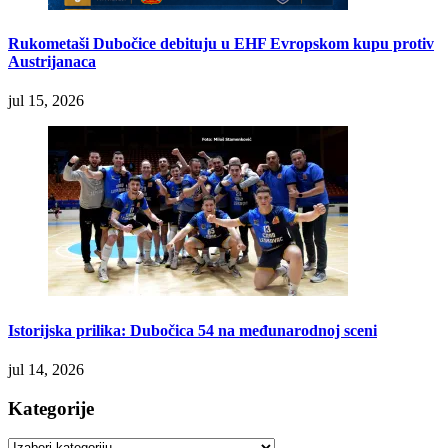
Rukometaši Dubočice debituju u EHF Evropskom kupu protiv
Austrijanaca
jul 15, 2026
Istorijska prilika: Dubočica 54 na međunarodnoj sceni
jul 14, 2026
Kategorije
Kategorije