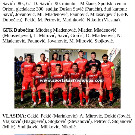
Savić u 80., 6:1 D. Savić u 90. minutu – Mrštane, Sportski centar
Orion, gledalaca: 300, sudija: Dušan Savić (Paraćin), žuti kartoni:
Savić, Jovanović, Ml. Mladenović, Paunović, Milosavljević (GFK
Dubočica), Pekić, M. Petrović, Marinković, Nikolić (Vlasina).
GFK Dubočica
: Miodrag Mladenović, Mladen Mladenović
(Milosavljević), L. Mitrović, Savić, Gorčić, D. Mladenović, N.
Mladenović, Paunović, Jovanović, M. Mitrović, Stojković.
VLASINA
: Cakić, Pekić (Marinković), A. Mitrović, Đokić (Jović),
Vlajković (Blagojević), Stojković (Stevanović), Petrović, Stojanović
(Milić), Smiljković, Miljković, Nikolić.