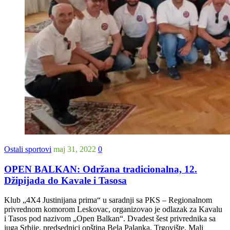
Ostali sportovi
maj 31, 2022
0
OPEN BALKAN: Održana tradicionalna, 12.
Džipijada do Kavale i Tasosa
Klub „4X4 Justinijana prima“ u saradnji sa PKS – Regionalnom
privrednom komorom Leskovac, organizovao je odlazak za Kavalu
i Tasos pod nazivom „Open Balkan“. Dvadest šest privrednika sa
juga Srbije, predsednici opština Bela Palanka, Trgovište, Mali