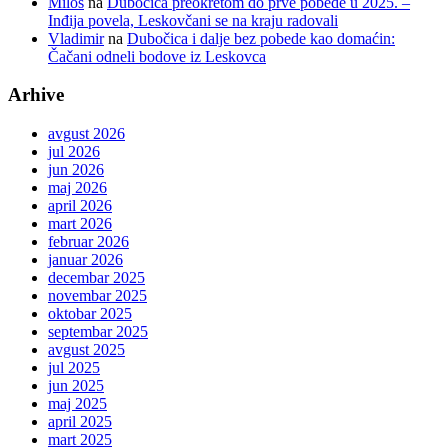
Milos
na
Dubočica preokretom do prve pobede u 2025. –
Inđija povela, Leskovčani se na kraju radovali
Vladimir
na
Dubočica i dalje bez pobede kao domaćin:
Čačani odneli bodove iz Leskovca
Arhive
avgust 2026
jul 2026
jun 2026
maj 2026
april 2026
mart 2026
februar 2026
januar 2026
decembar 2025
novembar 2025
oktobar 2025
septembar 2025
avgust 2025
jul 2025
jun 2025
maj 2025
april 2025
mart 2025