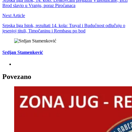
Srpska liga Istok, 14. kolo: Leskovčani pregazili Vlasotinčane, Brzi
Brod slavio u Vranju, poraz Piroćanaca
Next Article
Srpska liga Istok, rezultati 14. kola: Trayal i Budućnost odlučuju o
jesenjoj tituli, Timočaninu i Rembasu po bod
Srdjan Stamenković
Povezano