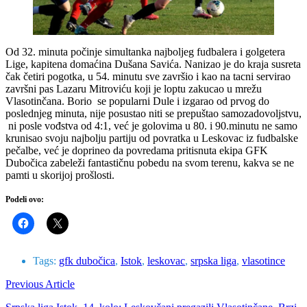
Od 32. minuta počinje simultanka najboljeg fudbalera i golgetera
Lige, kapitena domaćina Dušana Savića. Nanizao je do kraja susreta
čak četiri pogotka, u 54. minutu sve završio i kao na tacni servirao
završni pas Lazaru Mitroviću koji je loptu zakucao u mrežu
Vlasotinčana. Borio se popularni Dule i izgarao od prvog do
poslednjeg minuta, nije posustao niti se prepuštao samozadovoljstvu,
ni posle vođstva od 4:1, već je golovima u 80. i 90.minutu ne samo
krunisao svoju najbolju partiju od povratka u Leskovac iz fudbalske
pečalbe, već je doprineo da povredama pritisnuta ekipa GFK
Dubočica zabeleži fantastičnu pobedu na svom terenu, kakva se ne
pamti u skorijoj prošlosti.
Podeli ovo:
Tags:
gfk dubočica
,
Istok
,
leskovac
,
srpska liga
,
vlasotince
Previous Article