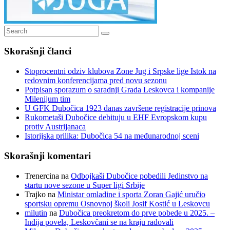
Search
Search
for:
Skorašnji članci
Stoprocentni odziv klubova Zone Jug i Srpske lige Istok na
redovnim konferencijama pred novu sezonu
Potpisan sporazum o saradnji Grada Leskovca i kompanije
Milenijum tim
U GFK Dubočica 1923 danas završene registracije prinova
Rukometaši Dubočice debituju u EHF Evropskom kupu
protiv Austrijanaca
Istorijska prilika: Dubočica 54 na međunarodnoj sceni
Skorašnji komentari
Trenercina
na
Odbojkaši Dubočice pobedili Jedinstvo na
startu nove sezone u Super ligi Srbije
Trajko
na
Ministar omladine i sporta Zoran Gajić uručio
sportsku opremu Osnovnoj školi Josif Kostić u Leskovcu
milutin
na
Dubočica preokretom do prve pobede u 2025. –
Inđija povela, Leskovčani se na kraju radovali