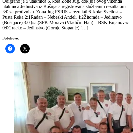
Odigrano je 5 utakmica 6. kola Zone Jug, dok je i ovog vikenda
utakmica Jedinstva iz Bošnjaca registrovana službenim rezultatom
3:0 za protivnika. Zona Jug FSRIS – rezultati 6. kola: Svetlost –
Pusta Reka 2:1Radan – Nebeski Anđeli 4:2Žitorađa – Jedinstvo
(Bošnjace) 3:0 (s.r.)SFK Morava (Vladičin Han) – BSK Bujanovac
0:0Gracko – Jedinstvo (Gornje Stopanje) […]
Podeli ovo: