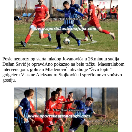
Posle neopreznog starta mladog Jovanovića u 26.minutu sudija
Dušan Savić je opravdAno pokazao na belu tačku. Maestralnbom
intervencijom, golman Mladenović uhvatio je “živu loptu”
golgeteru Vlasine Aleksandru Stojkoviću i sprečio novo vođstvo
gostiju.