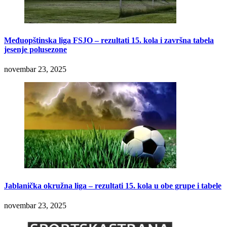
Međuopštinska liga FSJO – rezultati 15. kola i završna tabela
jesenje polusezone
novembar 23, 2025
Jablanička okružna liga – rezultati 15. kola u obe grupe i tabele
novembar 23, 2025