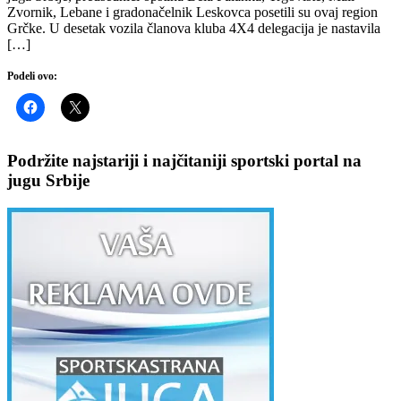
Zvornik, Lebane i gradonačelnik Leskovca posetili su ovaj region
Grčke. U desetak vozila članova kluba 4X4 delegacija je nastavila
[…]
Podeli ovo:
Podržite najstariji i najčitaniji sportski portal na
jugu Srbije