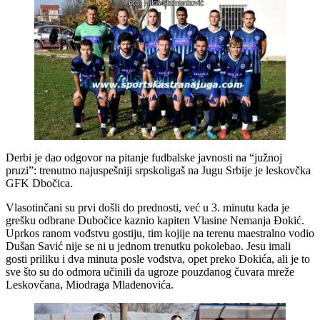
Derbi je dao odgovor na pitanje fudbalske javnosti na “južnoj
pruzi”: trenutno najuspešniji srpskoligaš na Jugu Srbije je leskovčka
GFK Dbočica.
Vlasotinčani su prvi došli do prednosti, već u 3. minutu kada je
grešku odbrane Dubočice kaznio kapiten Vlasine Nemanja Đokić.
Uprkos ranom vođstvu gostiju, tim kojije na terenu maestralno vodio
Dušan Savić nije se ni u jednom trenutku pokolebao. Jesu imali
gosti priliku i dva minuta posle vođstva, opet preko Đokića, ali je to
sve što su do odmora učinili da ugroze pouzdanog čuvara mreže
Leskovčana, Miodraga Mladenovića.