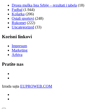
Druga muška liga Srbije – rezultati i tabela
(18)
Fudbal
(1.944)
Košarka
(206)
Ostali sportovi
(248)
Rukomet
(222)
Uncategorized
(33)
Korisni linkovi
Impresum
Marketing
Arhiva
Pratite nas
Izrada sajta
EUPROWEB.COM