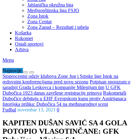
Jablanička okružna liga
Medjuopštinska liga FSJO
Zona Istok
Zona Centar
Zona Zapad – Rezultati i tabela
Košarka
Rukomet
Ostali sportovi
Arhiva
Menu
Najnovije
Stoprocentni odziv klubova Zone Jug i Srpske lige Istok na
redovnim konferencijama pred novu sezonu
Potpisan sporazum o
saradnji Grada Leskovca i kompanije Milenijum tim
U GFK
Dubočica 1923 danas završene registracije prinova
Rukometaši
Dubočice debituju u EHF Evropskom kupu protiv Austrijanaca
Istorijska prilika: Dubočica 54 na međunarodnoj sceni
Fudbal
novembar 13, 2021
0
KAPITEN DUŠAN SAVIĆ SA 4 GOLA
POTOPIO VLASOTINČANE: GFK