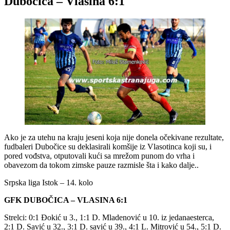
Dubočica – Vlasina 6:1
Ako je za utehu na kraju jeseni koja nije donela očekivane rezultate,
fudbaleri Dubočice su deklasirali komšije iz Vlasotinca koji su, i
pored vođstva, otputovali kući sa mrežom punom do vrha i
obavezom da tokom zimske pauze razmisle šta i kako dalje..
Srpska liga Istok – 14. kolo
GFK DUBOČICA – VLASINA 6:1
Strelci: 0:1 Đokić u 3., 1:1 D. Mladenović u 10. iz jedanaesterca,
2:1 D. Savić u 32., 3:1 D. savić u 39., 4:1 L. Mitrović u 54., 5:1 D.