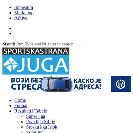
Impresum
Marketing
Arhiva
Search for:
Home
Fudbal
Rezultati i Tabele
Super liga
Prva liga Srbije
Srpska liga Istok
Zona Jug