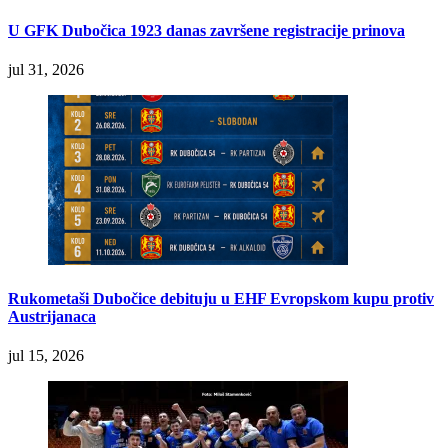
U GFK Dubočica 1923 danas završene registracije prinova
jul 31, 2026
Rukometaši Dubočice debituju u EHF Evropskom kupu protiv
Austrijanaca
jul 15, 2026