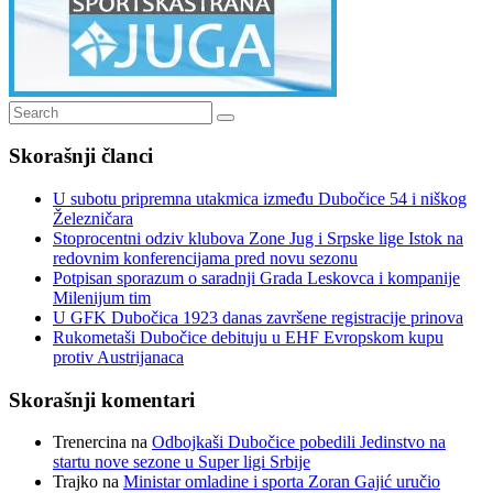
Search
Search
for:
Skorašnji članci
U subotu pripremna utakmica između Dubočice 54 i niškog
Železničara
Stoprocentni odziv klubova Zone Jug i Srpske lige Istok na
redovnim konferencijama pred novu sezonu
Potpisan sporazum o saradnji Grada Leskovca i kompanije
Milenijum tim
U GFK Dubočica 1923 danas završene registracije prinova
Rukometaši Dubočice debituju u EHF Evropskom kupu
protiv Austrijanaca
Skorašnji komentari
Trenercina
na
Odbojkaši Dubočice pobedili Jedinstvo na
startu nove sezone u Super ligi Srbije
Trajko
na
Ministar omladine i sporta Zoran Gajić uručio