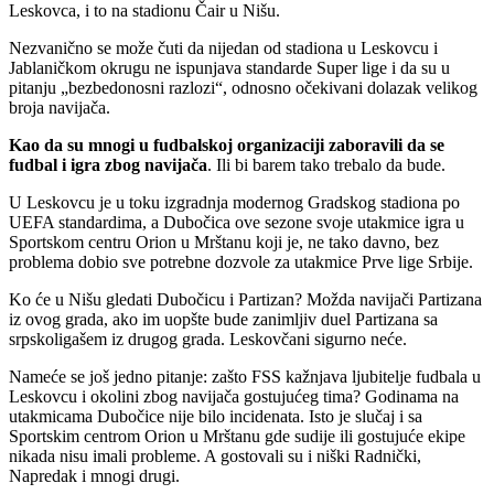
Leskovca, i to na stadionu Čair u Nišu.
Nezvanično se može čuti da nijedan od stadiona u Leskovcu i
Jablaničkom okrugu ne ispunjava standarde Super lige i da su u
pitanju „bezbedonosni razlozi“, odnosno očekivani dolazak velikog
broja navijača.
Kao da su mnogi u fudbalskoj organizaciji zaboravili da se
fudbal i igra zbog navijača
. Ili bi barem tako trebalo da bude.
U Leskovcu je u toku izgradnja modernog Gradskog stadiona po
UEFA standardima, a Dubočica ove sezone svoje utakmice igra u
Sportskom centru Orion u Mrštanu koji je, ne tako davno, bez
problema dobio sve potrebne dozvole za utakmice Prve lige Srbije.
Ko će u Nišu gledati Dubočicu i Partizan? Možda navijači Partizana
iz ovog grada, ako im uopšte bude zanimljiv duel Partizana sa
srpskoligašem iz drugog grada. Leskovčani sigurno neće.
Nameće se još jedno pitanje: zašto FSS kažnjava ljubitelje fudbala u
Leskovcu i okolini zbog navijača gostujućeg tima? Godinama na
utakmicama Dubočice nije bilo incidenata. Isto je slučaj i sa
Sportskim centrom Orion u Mrštanu gde sudije ili gostujuće ekipe
nikada nisu imali probleme. A gostovali su i niški Radnički,
Napredak i mnogi drugi.