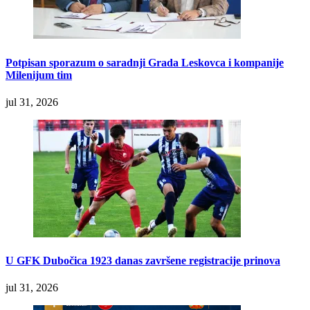
Potpisan sporazum o saradnji Grada Leskovca i kompanije
Milenijum tim
jul 31, 2026
U GFK Dubočica 1923 danas završene registracije prinova
jul 31, 2026