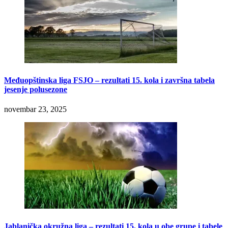
Međuopštinska liga FSJO – rezultati 15. kola i završna tabela
jesenje polusezone
novembar 23, 2025
Jablanička okružna liga – rezultati 15. kola u obe grupe i tabele