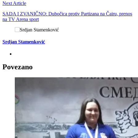
Next Article
SADA I ZVANIČNO: Dubočica protiv Partizana na Čairu, prenos
na TV Arena sport
Srdjan Stamenković
Povezano