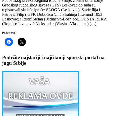
Fudbalskog saveza Regiona istočne Srbije. Zonaši sa teritorije
Gradskog fudbalskog saveza (GFS) Leskovac do sada su
registrovali sledeće igrače: SLOGA (Leskovac): Savić Ilija i
Petrović Filip ( GFK Dubočica ),Ilić Strahinja ( Lemind 1953-
Leskovac) i Ristić Stefan ( Jedinstvo-Bošnjace). PUSTA REKA
(Bojnik): Jovanović Aleksandar (Vlasina-Vlasotince) […]
Podeli ovo:
Podržite najstariji i najčitaniji sportski portal na
jugu Srbije