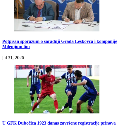
Potpisan sporazum o saradnji Grada Leskovca i kompanije
Milenijum tim
jul 31, 2026
U GFK Dubočica 1923 danas završene registracije prinova