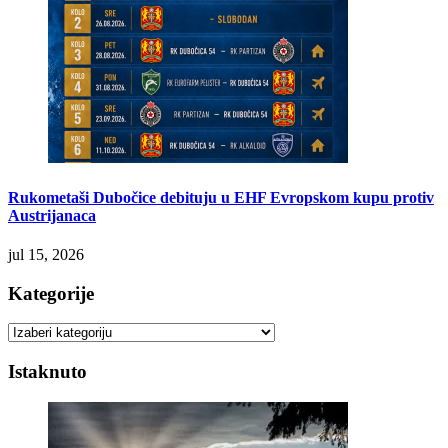
Rukometaši Dubočice debituju u EHF Evropskom kupu protiv
Austrijanaca
jul 15, 2026
Kategorije
Kategorije
Istaknuto