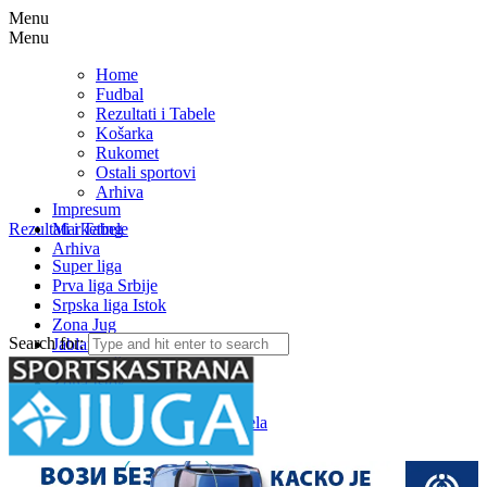
Menu
Menu
Home
Fudbal
Rezultati i Tabele
Košarka
Rukomet
Ostali sportovi
Arhiva
Impresum
Rezultati i Tabele
Marketing
Arhiva
Super liga
Prva liga Srbije
Srpska liga Istok
Zona Jug
Search for:
Jablanička okružna liga
Medjuopštinska liga FSJO
Zona Istok
Zona Centar
Zona Zapad – Rezultati i tabela