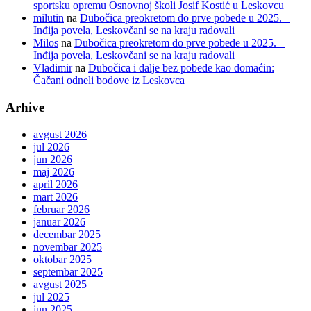
sportsku opremu Osnovnoj školi Josif Kostić u Leskovcu
milutin
na
Dubočica preokretom do prve pobede u 2025. –
Inđija povela, Leskovčani se na kraju radovali
Milos
na
Dubočica preokretom do prve pobede u 2025. –
Inđija povela, Leskovčani se na kraju radovali
Vladimir
na
Dubočica i dalje bez pobede kao domaćin:
Čačani odneli bodove iz Leskovca
Arhive
avgust 2026
jul 2026
jun 2026
maj 2026
april 2026
mart 2026
februar 2026
januar 2026
decembar 2025
novembar 2025
oktobar 2025
septembar 2025
avgust 2025
jul 2025
jun 2025