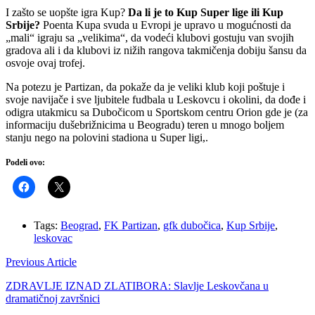
I zašto se uopšte igra Kup?
Da li je to Kup Super lige ili Kup
Srbije?
Poenta Kupa svuda u Evropi je upravo u mogućnosti da
„mali“ igraju sa „velikima“, da vodeći klubovi gostuju van svojih
gradova ali i da klubovi iz nižih rangova takmičenja dobiju šansu da
osvoje ovaj trofej.
Na potezu je Partizan, da pokaže da je veliki klub koji poštuje i
svoje navijače i sve ljubitele fudbala u Leskovcu i okolini, da dođe i
odigra utakmicu sa Dubočicom u Sportskom centru Orion gde je (za
informaciju dušebrižnicima u Beogradu) teren u mnogo boljem
stanju nego na polovini stadiona u Super ligi,.
Podeli ovo:
Tags:
Beograd
,
FK Partizan
,
gfk dubočica
,
Kup Srbije
,
leskovac
Previous Article
ZDRAVLJE IZNAD ZLATIBORA: Slavlje Leskovčana u
dramatičnoj završnici