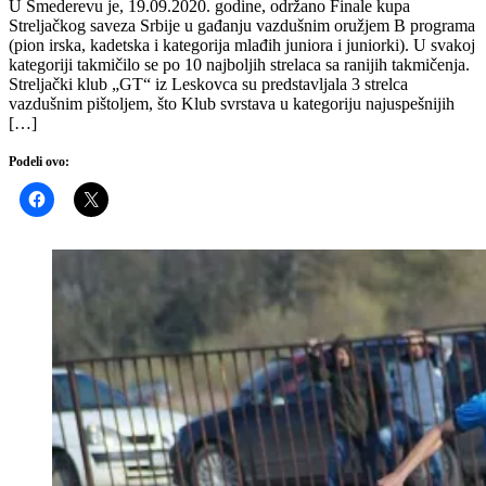
U Smederevu je, 19.09.2020. godine, održano Finale kupa
Streljačkog saveza Srbije u gađanju vazdušnim oružjem B programa
(pion irska, kadetska i kategorija mlađih juniora i juniorki). U svakoj
kategoriji takmičilo se po 10 najboljih strelaca sa ranijih takmičenja.
Streljački klub „GT“ iz Leskovca su predstavljala 3 strelca
vazdušnim pištoljem, što Klub svrstava u kategoriju najuspešnijih
[…]
Podeli ovo: