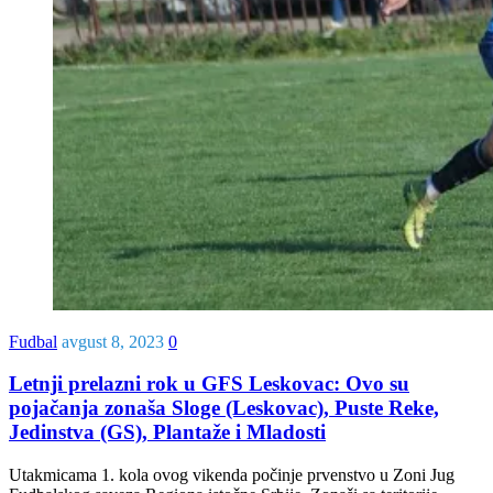
Fudbal
avgust 8, 2023
0
Letnji prelazni rok u GFS Leskovac: Ovo su
pojačanja zonaša Sloge (Leskovac), Puste Reke,
Jedinstva (GS), Plantaže i Mladosti
Utakmicama 1. kola ovog vikenda počinje prvenstvo u Zoni Jug