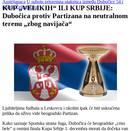
Austrijanaca
U subotu pripremna utakmica između Dubočice 54 i
KUP „VELIKIH“ ILI KUP SRBIJE:
niškog Železničara
Dubočica protiv Partizana na neutralnom
terenu „zbog navijača“
Ljubiteljima fudbala u Leskovcu i okolini ipak će biti uskraćena
prilika da uživo vide beogradski Partizan.
Kako saznaje Sportska strana Juga, Dubočica će beogradske „crno
bele“ u osmini finala Kupa Srbije 1. decembra morati da dočeka van