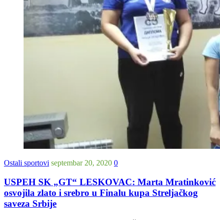
Ostali sportovi
septembar 20, 2020
0
USPEH SK „GT“ LESKOVAC: Marta Mratinković
osvojila zlato i srebro u Finalu kupa Streljačkog
saveza Srbije