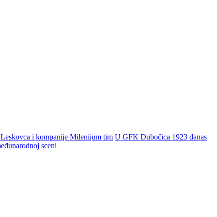
 Leskovca i kompanije Milenijum tim
U GFK Dubočica 1923 danas
 međunarodnoj sceni