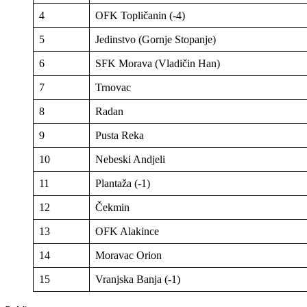
4
OFK Topličanin (-4)
5
Jedinstvo (Gornje Stopanje)
6
SFK Morava (Vladičin Han)
7
Trnovac
8
Radan
9
Pusta Reka
10
Nebeski Andjeli
11
Plantaža (-1)
12
Čekmin
13
OFK Alakince
14
Moravac Orion
15
Vranjska Banja (-1)