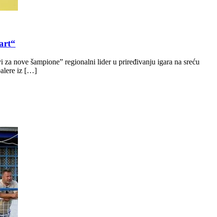
art“
a nove šampione” regionalni lider u priređivanju igara na sreću
alere iz […]