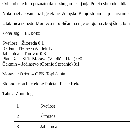
Od ranije je bilo poznato da je zbog odustajanja Poleta slobodna bila 
Nakon izbacivanja iz lige ekipe Vranjske Banje slobodna je u ovom ko
Utakmica između Moravca i Topličanina nije odigrana zbog što „doma
Zona Jug – 18. kolo:
Svetlost – Žitorađa 0:1
Radan – Nebeski Anđeli 1:1
Jablanica – Trnovac 0:3
Plantaža – SFK Morava (Vladičin Han) 0:0
Čekmin – Jedinstvo (Gornje Stopanje) 3:1
Moravac Orion – OFK Topličanin
Slobodne su bile ekipe Poleta i Puste Reke.
Tabela Zone Jug:
1
Svetlost
2
Žitorađa
3
Jablanica