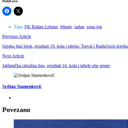
Podeli ovo:
Tags:
FK Radan Lebane
,
lebane
,
radan
,
zona jug
Previous Article
Srpska liga Istok, rezultati 19. kola i tabela: Trayal i Budućnost izjed
Next Article
Jablanička okružna liga, rezultati 16. kola i tabele obe grupe
Srdjan Stamenković
Povezano