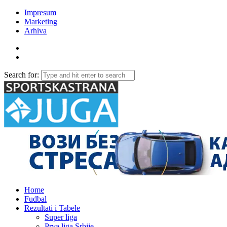
Impresum
Marketing
Arhiva
Search for:
Home
Fudbal
Rezultati i Tabele
Super liga
Prva liga Srbije