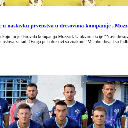
nastavku prvenstva u dresovima kompanije „Mozz
ju im je darovala kompanija Mozzart. U okviru akcije “Novi dresovi z
ih uslova za rad. Ovoga puta dresovi sa znakom “M” obradovali su fudb