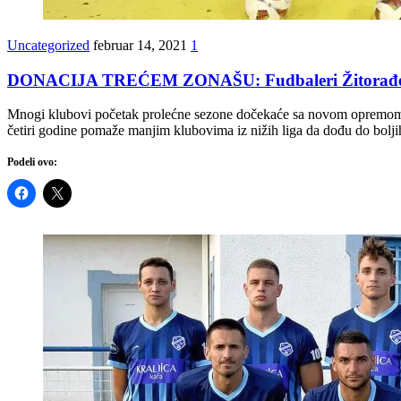
Uncategorized
februar 14, 2021
1
DONACIJA TREĆEM ZONAŠU: Fudbaleri Žitorađe u 
Mnogi klubovi početak prolećne sezone dočekaće sa novom opremom ko
četiri godine pomaže manjim klubovima iz nižih liga da dođu do bolj
Podeli ovo: