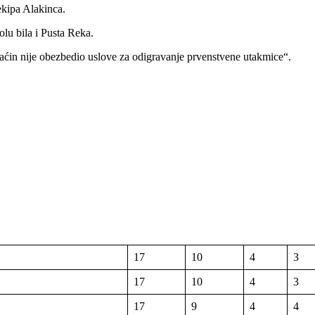
ekipa Alakinca.
lu bila i Pusta Reka.
ćin nije obezbedio uslove za odigravanje prvenstvene utakmice“.
17
10
4
3
17
10
4
3
17
9
4
4