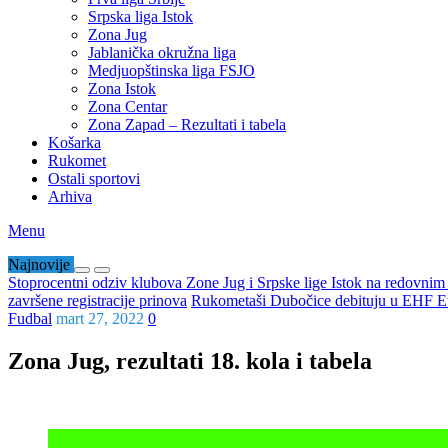
Srpska liga Istok
Zona Jug
Jablanička okružna liga
Medjuopštinska liga FSJO
Zona Istok
Zona Centar
Zona Zapad – Rezultati i tabela
Košarka
Rukomet
Ostali sportovi
Arhiva
Menu
Najnovije
Stoprocentni odziv klubova Zone Jug i Srpske lige Istok na redovni
završene registracije prinova
Rukometaši Dubočice debituju u EHF Ev
Fudbal
mart 27, 2022
0
Zona Jug, rezultati 18. kola i tabela