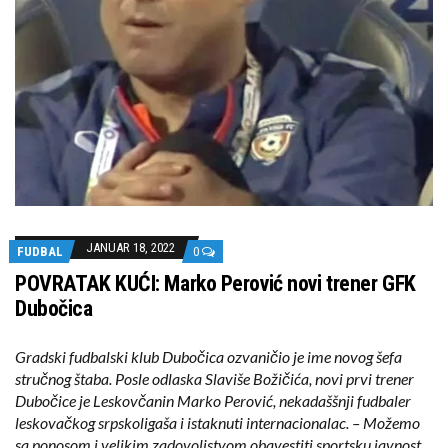
JANUAR 18, 2022
FUDBAL
0
POVRATAK KUĆI: Marko Perović novi trener GFK
Dubočica
Gradski fudbalski klub Dubočica ozvaničio je ime novog šefa
stručnog štaba. Posle odlaska Slaviše Božičića, novi prvi trener
Dubočice je Leskovčanin Marko Perović, nekadaššnji fudbaler
leskovačkog srpskoligaša i istaknuti internacionalac. – Možemo
sa ponosom i velikim zadovoljstvom obavestiti sportsku javnost