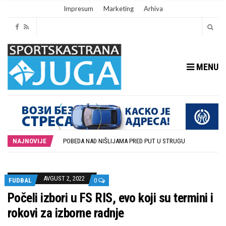
Impresum
Marketing
Arhiva
MENU
POTPISAN SPORAZUM O SARADNJI GRADA LESKOVCA I KOMPANIJE MILENIJUM TIM
DUBOČICA I LOZNICA BEZ GOLOVA NA PRVOJ UTAKMICI U LESKOVCU
POBEDA NAD NIŠLIJAMA PRED PUT U STRUGU
NAJNOVIJE
U SUBOTU PRIPREMNA UTAKMICA IZMEĐU DUBOČICE 54 I NIŠKOG ŽELEZNIČARA
STOPROCENTNI ODZIV KLUBOVA ZONE JUG I SRPSKE LIGE ISTOK NA REDOVNIM KONFERENCIJAMA PRED NOVU SEZONU
POTPISAN SPORAZUM O SARADNJI GRADA LESKOVCA I KOMPANIJE MILENIJUM TIM
DUBOČICA I LOZNICA BEZ GOLOVA NA PRVOJ UTAKMICI U LESKOVCU
AVGUST 2, 2022
FUDBAL
0
Počeli izbori u FS RIS, evo koji su termini i
rokovi za izborne radnje