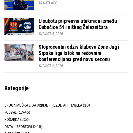
14 SATI AGO
U subotu pripremna utakmica između
Dubočice 54 i niškog Železničara
AVGUST 8, 2026
Stoprocentni odziv klubova Zone Jug i
Srpske lige Istok na redovnim
konferencijama pred novu sezonu
AVGUST 2, 2026
Kategorije
(18)
DRUGA MUŠKA LIGA SRBIJE – REZULTATI I TABELA
(1.945)
FUDBAL
(206)
KOŠARKA
(248)
OSTALI SPORTOVI