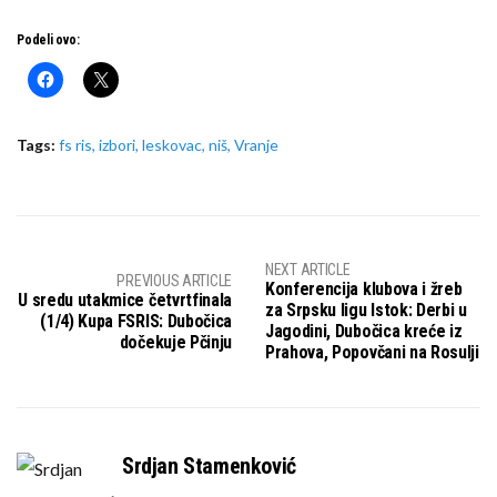
Podeli ovo:
Tags:
fs ris
,
izbori
,
leskovac
,
niš
,
Vranje
NEXT ARTICLE
PREVIOUS ARTICLE
Konferencija klubova i žreb
U sredu utakmice četvrtfinala
za Srpsku ligu Istok: Derbi u
(1/4) Kupa FSRIS: Dubočica
Jagodini, Dubočica kreće iz
dočekuje Pčinju
Prahova, Popovčani na Rosulji
Srdjan Stamenković