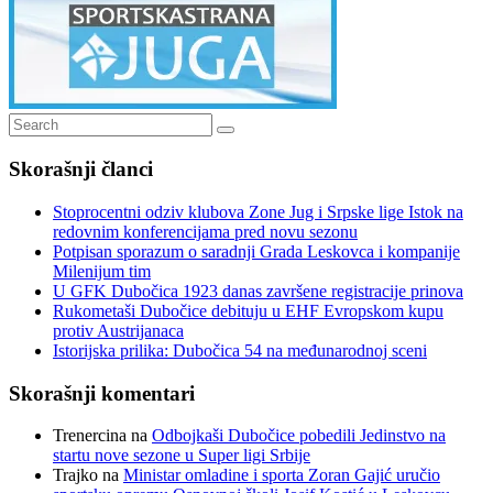
Search
Search
for:
Skorašnji članci
Stoprocentni odziv klubova Zone Jug i Srpske lige Istok na
redovnim konferencijama pred novu sezonu
Potpisan sporazum o saradnji Grada Leskovca i kompanije
Milenijum tim
U GFK Dubočica 1923 danas završene registracije prinova
Rukometaši Dubočice debituju u EHF Evropskom kupu
protiv Austrijanaca
Istorijska prilika: Dubočica 54 na međunarodnoj sceni
Skorašnji komentari
Trenercina
na
Odbojkaši Dubočice pobedili Jedinstvo na
startu nove sezone u Super ligi Srbije
Trajko
na
Ministar omladine i sporta Zoran Gajić uručio