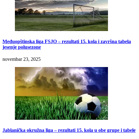
Međuopštinska liga FSJO – rezultati 15. kola i završna tabela
jesenje polusezone
novembar 23, 2025
Jablanička okružna liga – rezultati 15. kola u obe grupe i tabele