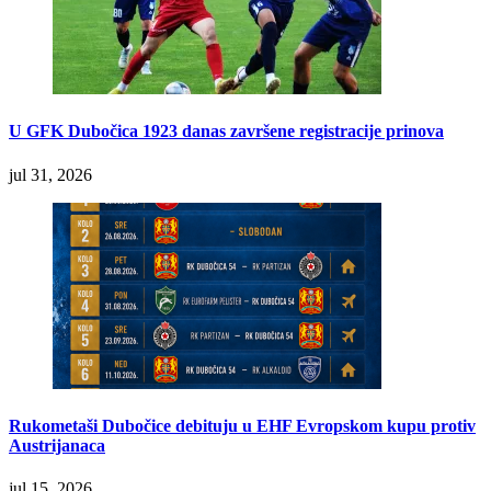
U GFK Dubočica 1923 danas završene registracije prinova
jul 31, 2026
Rukometaši Dubočice debituju u EHF Evropskom kupu protiv
Austrijanaca
jul 15, 2026