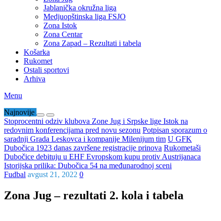
Jablanička okružna liga
Medjuopštinska liga FSJO
Zona Istok
Zona Centar
Zona Zapad – Rezultati i tabela
Košarka
Rukomet
Ostali sportovi
Arhiva
Menu
Najnovije
Stoprocentni odziv klubova Zone Jug i Srpske lige Istok na
redovnim konferencijama pred novu sezonu
Potpisan sporazum o
saradnji Grada Leskovca i kompanije Milenijum tim
U GFK
Dubočica 1923 danas završene registracije prinova
Rukometaši
Dubočice debituju u EHF Evropskom kupu protiv Austrijanaca
Istorijska prilika: Dubočica 54 na međunarodnoj sceni
Fudbal
avgust 21, 2022
0
Zona Jug – rezultati 2. kola i tabela