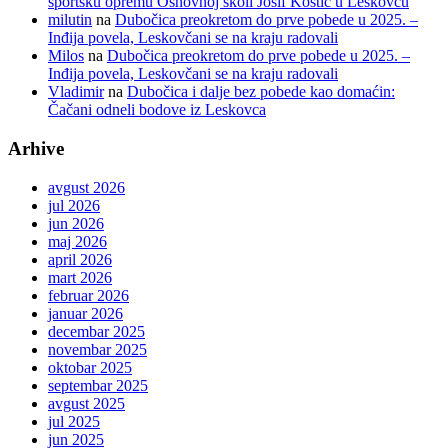
sportsku opremu Osnovnoj školi Josif Kostić u Leskovcu
milutin
na
Dubočica preokretom do prve pobede u 2025. –
Inđija povela, Leskovčani se na kraju radovali
Milos
na
Dubočica preokretom do prve pobede u 2025. –
Inđija povela, Leskovčani se na kraju radovali
Vladimir
na
Dubočica i dalje bez pobede kao domaćin:
Čačani odneli bodove iz Leskovca
Arhive
avgust 2026
jul 2026
jun 2026
maj 2026
april 2026
mart 2026
februar 2026
januar 2026
decembar 2025
novembar 2025
oktobar 2025
septembar 2025
avgust 2025
jul 2025
jun 2025