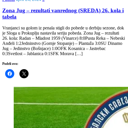
Zona Jug – rezultati vanrednog (SREDA) 26. kola i
tabela
Vranjanci su golom iz penala stigli do pobede u derbiju sezone, dok
je Sloga u Prokuplju nastavila seriju pobeda. Zona Jug – rezultati
26. kola: Radan – Mladost 1959 (Vinarce) 8:0Pusta Reka – Nebeski
Anđeli 1:2Jedninstvo (Gornje Stopanje) – Plantaža 3:0SU Dinamo
Jug – Jedinstvo (Bošnjace) 1:0OFK Kosanica – Jastrebac
0:3Svetlost – Jablanica 0:1SFK Morava […]
Podeli ovo: