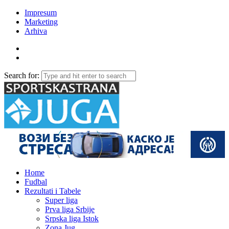
Impresum
Marketing
Arhiva
Search for:
Home
Fudbal
Rezultati i Tabele
Super liga
Prva liga Srbije
Srpska liga Istok
Zona Jug