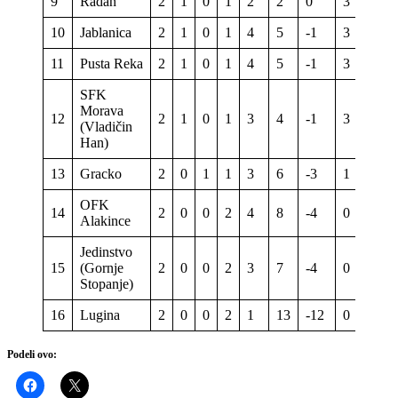
9
Radan
2
1
0
1
2
2
0
3
10
Jablanica
2
1
0
1
4
5
-1
3
11
Pusta Reka
2
1
0
1
4
5
-1
3
SFK
Morava
12
2
1
0
1
3
4
-1
3
(Vladičin
Han)
13
Gracko
2
0
1
1
3
6
-3
1
OFK
14
2
0
0
2
4
8
-4
0
Alakince
Jedinstvo
15
(Gornje
2
0
0
2
3
7
-4
0
Stopanje)
16
Lugina
2
0
0
2
1
13
-12
0
Podeli ovo: