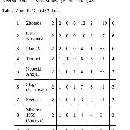
Nebeski Anđeli – SFK Morava (Vladičin Han) 4:0
Tabela Zone JUG posle 2. kola:
1
Žitorađa
2
2
0
0
12
2
+10
6
OFK
2
2
2
0
0
10
3
+7
6
Kosanica
3
Plantaža
2
2
0
0
4
1
+3
6
4
Ternoci
2
1
1
0
6
5
+1
4
Nebeski
5
2
1
0
1
4
1
+3
3
Andjeli
Sloga
6
2
1
0
1
7
6
+1
3
(Leskovac)
7
Svetlost
2
1
0
1
3
2
+1
3
Mladost
8
1959
2
1
0
1
4
4
0
3
(Vinarce)