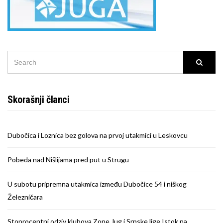
SEARCH
Searc
FOR:
Skorašnji članci
Dubočica i Loznica bez golova na prvoj utakmici u Leskovcu
Pobeda nad Nišlijama pred put u Strugu
U subotu pripremna utakmica između Dubočice 54 i niškog
Železničara
Stoprocentni odziv klubova Zone Jug i Srpske lige Istok na