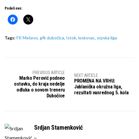
Podeli ovo:
Tags:
FK Meševo
,
gfk dubočica
,
Istok
,
leskovac
,
srpska liga
PREVIOUS ARTICLE
NEXT ARTICLE
Marko Perović podneo
PROMENA NA VRHU:
ostavku, do kraja nedelje
Jablanička okružna liga,
odluka o novom treneru
rezultati vanrednog 5. kola
Dubočice
Srdjan Stamenković