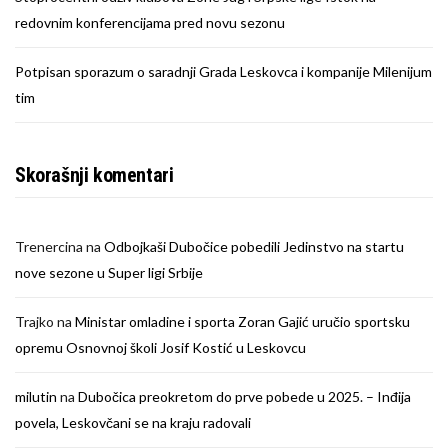
redovnim konferencijama pred novu sezonu
Potpisan sporazum o saradnji Grada Leskovca i kompanije Milenijum
tim
Skorašnji komentari
Trenercina
na
Odbojkaši Dubočice pobedili Jedinstvo na startu
nove sezone u Super ligi Srbije
Trajko
na
Ministar omladine i sporta Zoran Gajić uručio sportsku
opremu Osnovnoj školi Josif Kostić u Leskovcu
milutin
na
Dubočica preokretom do prve pobede u 2025. – Inđija
povela, Leskovčani se na kraju radovali