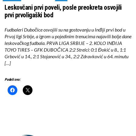
Leskovčani prvi poveli, posle preokreta osvojili
prvi prvoligaški bod
Fudbaleri Dubočice osvojili su na gostovanju u Inđiji prvi bod u
Prvoj ligi Srbije, a igrom u pojedinim trenucima najavili bolje dane
leskovačkog fudbala. PRVA LIGA SRBIJE – 2. KOLO INĐIJA
TOYO TIRES – GFK DUBOČICA 2:2 Strelci: 0:1 Đokić u 8., 1:1
Grbović u 14., 2:1 Stojanović u 34., 2:2 Zdravković u 64. minutu
[…]
Podeli ovo: