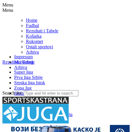
Menu
Menu
Home
Fudbal
Rezultati i Tabele
Košarka
Rukomet
Ostali sportovi
Arhiva
Impresum
Rezultati i Tabele
Marketing
Arhiva
Super liga
Prva liga Srbije
Srpska liga Istok
Zona Jug
Search for:
Jablanička okružna liga
Medjuopštinska liga FSJO
Zona Istok
Zona Centar
Zona Zapad – Rezultati i tabela