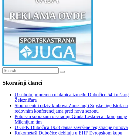
Search
Search
for:
Skorašnji članci
U subotu pripremna utakmica između Dubočice 54 i niškog
Železničara
Stoprocentni odziv klubova Zone Jug i Srpske lige Istok na
redovnim konferencijama pred novu sezonu
Potpisan sporazum o saradnji Grada Leskovca i kompanije
Milenijum tim
U GFK Dubočica 1923 danas završene registracije prinova
Rukometaši Dubočice debituju u EHF Evropskom kupu