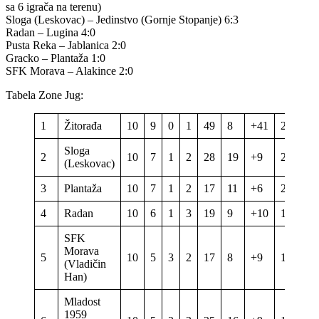
sa 6 igrača na terenu)
Sloga (Leskovac) – Jedinstvo (Gornje Stopanje) 6:3
Radan – Lugina 4:0
Pusta Reka – Jablanica 2:0
Gracko – Plantaža 1:0
SFK Morava – Alakince 2:0
Tabela Zone Jug:
1
Žitorađa
10
9
0
1
49
8
+41
27
Sloga
2
10
7
1
2
28
19
+9
22
(Leskovac)
3
Plantaža
10
7
1
2
17
11
+6
22
4
Radan
10
6
1
3
19
9
+10
19
SFK
Morava
5
10
5
3
2
17
8
+9
18
(Vladičin
Han)
Mladost
1959