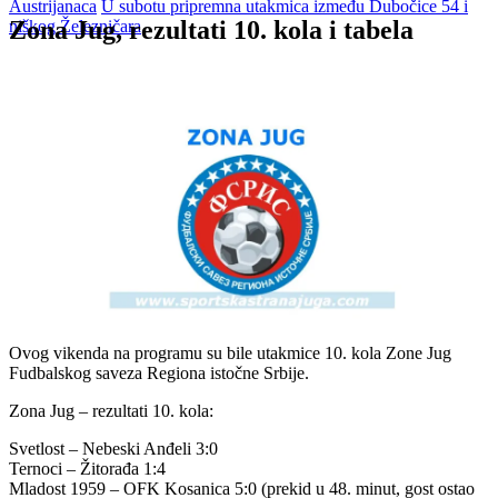
Austrijanaca
U subotu pripremna utakmica između Dubočice 54 i
Zona Jug, rezultati 10. kola i tabela
niškog Železničara
Ovog vikenda na programu su bile utakmice 10. kola Zone Jug
Fudbalskog saveza Regiona istočne Srbije.
Zona Jug – rezultati 10. kola:
Svetlost – Nebeski Anđeli 3:0
Ternoci – Žitorađa 1:4
Mladost 1959 – OFK Kosanica 5:0 (prekid u 48. minut, gost ostao