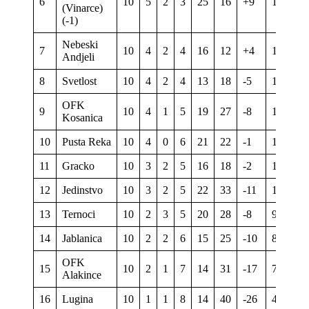
6
10
5
2
3
25
16
+9
16
(Vinarce)
(-1)
Nebeski
7
10
4
2
4
16
12
+4
14
Andjeli
8
Svetlost
10
4
2
4
13
18
-5
14
OFK
9
10
4
1
5
19
27
-8
13
Kosanica
10
Pusta Reka
10
4
0
6
21
22
-1
12
11
Gracko
10
3
2
5
16
18
-2
11
12
Jedinstvo
10
3
2
5
22
33
-11
11
13
Ternoci
10
2
3
5
20
28
-8
9
14
Jablanica
10
2
2
6
15
25
-10
8
OFK
15
10
2
1
7
14
31
-17
7
Alakince
16
Lugina
10
1
1
8
14
40
-26
4