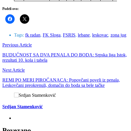
Podeli ovo:
Tags:
fk radan
,
FK Sloga
,
FSRIS
,
lebane
,
leskovac
,
zona jug
Previous Article
BUDUĆNOST SA DVA PENALA DO BODA: Srpska liga Istok,
rezultati 10. kola i tabela
Next Article
REMI PO MERI PIROĆANACA: Popovčani poveli iz penala,
Leskovčani preokrenuli, domaćin do boda sa bele tačke
Srdjan Stamenković
Povezano