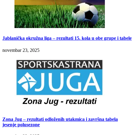
Jablanička okružna liga – rezultati 15. kola u obe grupe i tabele
novembar 23, 2025
Zona Jug – rezultati odloženih utakmica i završna tabela
jesenje polusezone