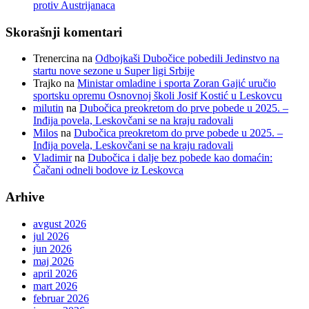
protiv Austrijanaca
Skorašnji komentari
Trenercina
na
Odbojkaši Dubočice pobedili Jedinstvo na
startu nove sezone u Super ligi Srbije
Trajko
na
Ministar omladine i sporta Zoran Gajić uručio
sportsku opremu Osnovnoj školi Josif Kostić u Leskovcu
milutin
na
Dubočica preokretom do prve pobede u 2025. –
Inđija povela, Leskovčani se na kraju radovali
Milos
na
Dubočica preokretom do prve pobede u 2025. –
Inđija povela, Leskovčani se na kraju radovali
Vladimir
na
Dubočica i dalje bez pobede kao domaćin:
Čačani odneli bodove iz Leskovca
Arhive
avgust 2026
jul 2026
jun 2026
maj 2026
april 2026
mart 2026
februar 2026