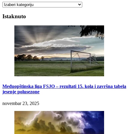
Kategorije
Istaknuto
Međuopštinska liga FSJO – rezultati 15. kola i završna tabela
jesenje polusezone
novembar 23, 2025