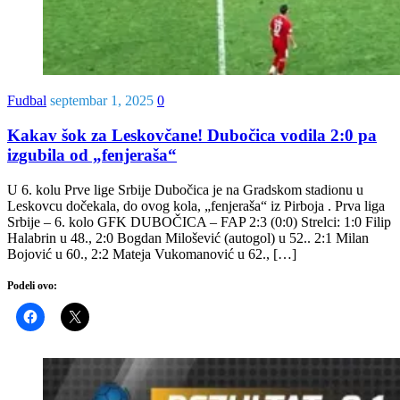
Fudbal
septembar 1, 2025
0
Kakav šok za Leskovčane! Dubočica vodila 2:0 pa
izgubila od „fenjeraša“
U 6. kolu Prve lige Srbije Dubočica je na Gradskom stadionu u
Leskovcu dočekala, do ovog kola, „fenjeraša“ iz Pirboja . Prva liga
Srbije – 6. kolo GFK DUBOČICA – FAP 2:3 (0:0) Strelci: 1:0 Filip
Halabrin u 48., 2:0 Bogdan Milošević (autogol) u 52.. 2:1 Milan
Bojović u 60., 2:2 Mateja Vukomanović u 62., […]
Podeli ovo: