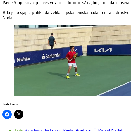
Pavle Stojiljković je učestvovao na turniru 32 najbolja mlada teniser
Bila je to sjajna prilika da velika srpska teniska nada trenira u društv
Nadal.
Podeli ovo:
Tags:
Academy
,
leskovac
,
Pavle Stojiljković
,
Rafael Nadal