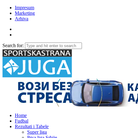
Impresum
Marketing
Arhiva
Search for:
Home
Fudbal
Rezultati i Tabele
Super liga
Prva liga Srbije