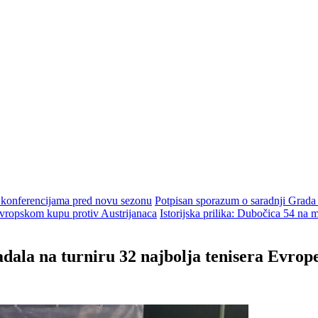
m konferencijama pred novu sezonu
Potpisan sporazum o saradnji Grada
ropskom kupu protiv Austrijanaca
Istorijska prilika: Dubočica 54 na
adala na turniru 32 najbolja tenisera Evrop