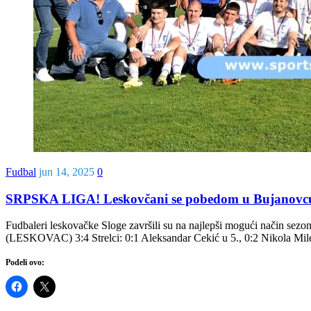
Fudbal
jun 14, 2025
0
SRPSKA LIGA! Leskovčani se pobedom u Bujanovcu 
Fudbaleri leskovačke Sloge završili su na najlepši mogući način s
(LESKOVAC) 3:4 Strelci: 0:1 Aleksandar Cekić u 5., 0:2 Nikola Mile
Podeli ovo: