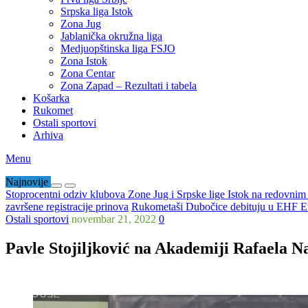
Srpska liga Istok
Zona Jug
Jablanička okružna liga
Medjuopštinska liga FSJO
Zona Istok
Zona Centar
Zona Zapad – Rezultati i tabela
Košarka
Rukomet
Ostali sportovi
Arhiva
Menu
Najnovije
Stoprocentni odziv klubova Zone Jug i Srpske lige Istok na redovni
završene registracije prinova
Rukometaši Dubočice debituju u EHF Ev
Ostali sportovi
novembar 21, 2022
0
Pavle Stojiljković na Akademiji Rafaela N