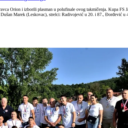
Moravca Orion i izborili plasman u polufinale ovog takmičenja. Kupa
an Marek (Leskovac), strelci: Radivojević u 20. i 87., Đorđević u 42