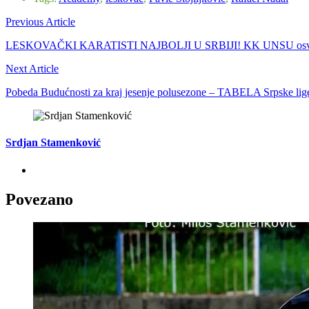
Previous Article
LESKOVAČKI KARATISTI NAJBOLJI U SRBIJI! KK UNSU osvojio 33 z
Next Article
Pobeda Budućnosti za kraj jesenje polusezone – TABELA Srpske lige
Srdjan Stamenković
Povezano