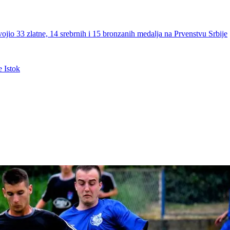
latne, 14 srebrnih i 15 bronzanih medalja na Prvenstvu Srbije
 Istok