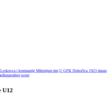
 Leskovca i kompanije Milenijum tim
U GFK Dubočica 1923 danas
 međunarodnoj sceni
e U12