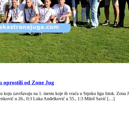
oprostili od Zone Jug
ezonu koju završavaju na 1. mestu koje ih vraća u Srpsku ligu Istok
nković u 26., 0:3 Luka Anđelković u 55., 1:3 Miloš Savić […]