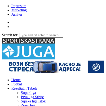
Impresum
Marketing
Arhiva
Search for:
Home
Fudbal
Rezultati i Tabele
Super liga
Prva liga Srbije
Srpska liga Istok
Zona Jug