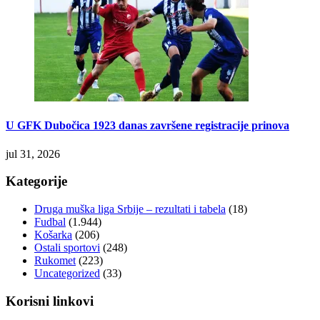
U GFK Dubočica 1923 danas završene registracije prinova
jul 31, 2026
Kategorije
Druga muška liga Srbije – rezultati i tabela
(18)
Fudbal
(1.944)
Košarka
(206)
Ostali sportovi
(248)
Rukomet
(223)
Uncategorized
(33)
Korisni linkovi