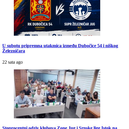
U subotu pripremna utakmica između Dubočice 54 i niškog
Železničara
22 sata ago
Stoprocentni odziv klubova Zone Jug i Srpske lige Istok na