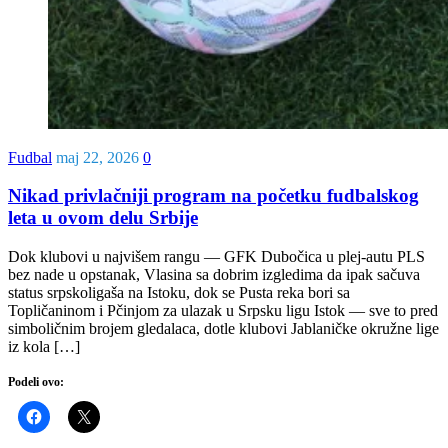
Fudbal
maj 22, 2026
0
Nikad privlačniji program na početku fudbalskog
leta u ovom delu Srbije
Dok klubovi u najvišem rangu — GFK Dubočica u plej-autu PLS
bez nade u opstanak, Vlasina sa dobrim izgledima da ipak sačuva
status srpskoligaša na Istoku, dok se Pusta reka bori sa
Topličaninom i Pčinjom za ulazak u Srpsku ligu Istok — sve to pred
simboličnim brojem gledalaca, dotle klubovi Jablaničke okružne lige
iz kola […]
Podeli ovo: