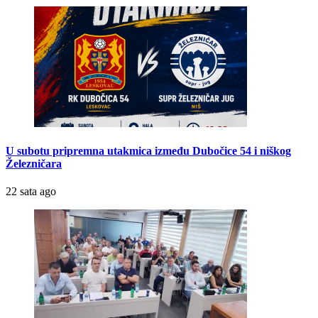
U subotu pripremna utakmica između Dubočice 54 i niškog
Železničara
22 sata ago