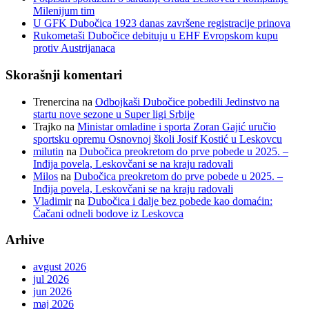
Milenijum tim
U GFK Dubočica 1923 danas završene registracije prinova
Rukometaši Dubočice debituju u EHF Evropskom kupu
protiv Austrijanaca
Skorašnji komentari
Trenercina
na
Odbojkaši Dubočice pobedili Jedinstvo na
startu nove sezone u Super ligi Srbije
Trajko
na
Ministar omladine i sporta Zoran Gajić uručio
sportsku opremu Osnovnoj školi Josif Kostić u Leskovcu
milutin
na
Dubočica preokretom do prve pobede u 2025. –
Inđija povela, Leskovčani se na kraju radovali
Milos
na
Dubočica preokretom do prve pobede u 2025. –
Inđija povela, Leskovčani se na kraju radovali
Vladimir
na
Dubočica i dalje bez pobede kao domaćin:
Čačani odneli bodove iz Leskovca
Arhive
avgust 2026
jul 2026
jun 2026
maj 2026