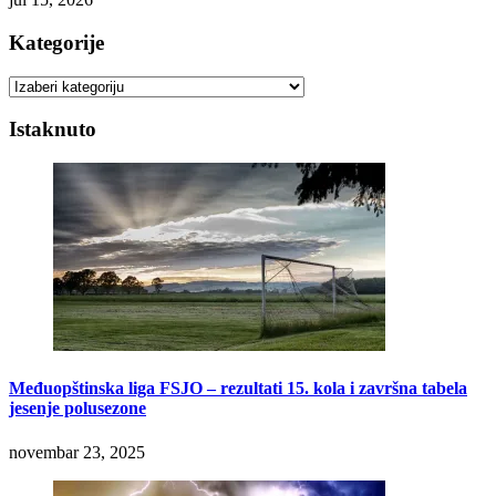
Kategorije
Kategorije
Istaknuto
Međuopštinska liga FSJO – rezultati 15. kola i završna tabela
jesenje polusezone
novembar 23, 2025