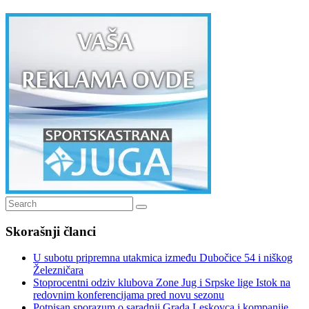
Search
Search
for:
Skorašnji članci
U subotu pripremna utakmica između Dubočice 54 i niškog
Železničara
Stoprocentni odziv klubova Zone Jug i Srpske lige Istok na
redovnim konferencijama pred novu sezonu
Potpisan sporazum o saradnji Grada Leskovca i kompanije