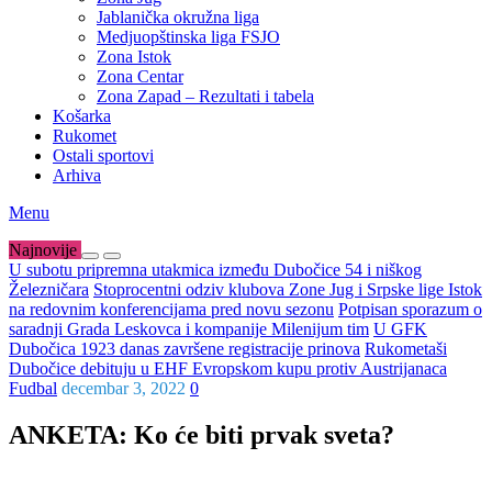
Jablanička okružna liga
Medjuopštinska liga FSJO
Zona Istok
Zona Centar
Zona Zapad – Rezultati i tabela
Košarka
Rukomet
Ostali sportovi
Arhiva
Menu
Najnovije
U subotu pripremna utakmica između Dubočice 54 i niškog
Železničara
Stoprocentni odziv klubova Zone Jug i Srpske lige Istok
na redovnim konferencijama pred novu sezonu
Potpisan sporazum o
saradnji Grada Leskovca i kompanije Milenijum tim
U GFK
Dubočica 1923 danas završene registracije prinova
Rukometaši
Dubočice debituju u EHF Evropskom kupu protiv Austrijanaca
Fudbal
decembar 3, 2022
0
ANKETA: Ko će biti prvak sveta?