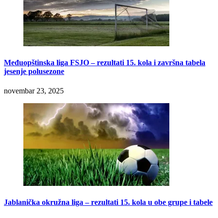
Međuopštinska liga FSJO – rezultati 15. kola i završna tabela
jesenje polusezone
novembar 23, 2025
Jablanička okružna liga – rezultati 15. kola u obe grupe i tabele