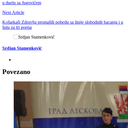
u duelu sa Jugovićem
Next Article
Košarkaši Zdravlja promašili pobedu sa linije slobodnih bacanja i u
šutu za tri poena
Srdjan Stamenković
Povezano