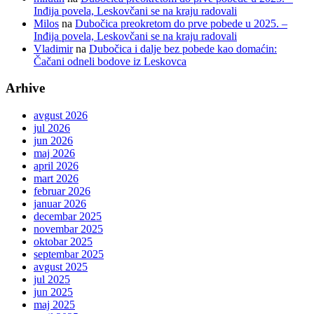
Inđija povela, Leskovčani se na kraju radovali
Milos
na
Dubočica preokretom do prve pobede u 2025. –
Inđija povela, Leskovčani se na kraju radovali
Vladimir
na
Dubočica i dalje bez pobede kao domaćin:
Čačani odneli bodove iz Leskovca
Arhive
avgust 2026
jul 2026
jun 2026
maj 2026
april 2026
mart 2026
februar 2026
januar 2026
decembar 2025
novembar 2025
oktobar 2025
septembar 2025
avgust 2025
jul 2025
jun 2025
maj 2025