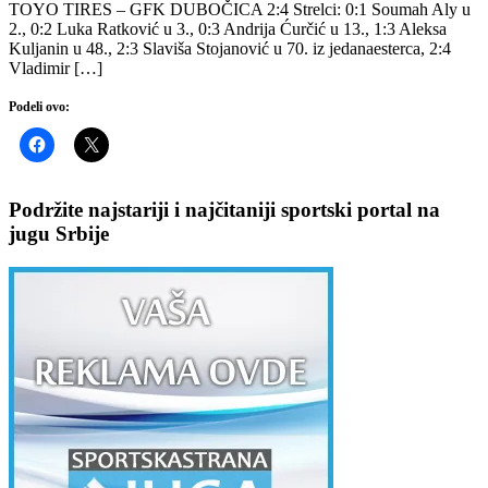
TOYO TIRES – GFK DUBOČICA 2:4 Strelci: 0:1 Soumah Aly u
2., 0:2 Luka Ratković u 3., 0:3 Andrija Ćurčić u 13., 1:3 Aleksa
Kuljanin u 48., 2:3 Slaviša Stojanović u 70. iz jedanaesterca, 2:4
Vladimir […]
Podeli ovo:
Podržite najstariji i najčitaniji sportski portal na
jugu Srbije