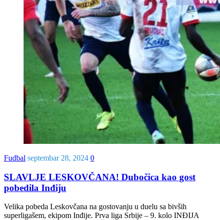
Fudbal
septembar 28, 2024
0
SLAVLJE LESKOVČANA! Dubočica kao gost
pobedila Inđiju
Velika pobeda Leskovčana na gostovanju u duelu sa bivših
superligašem, ekipom Inđije. Prva liga Srbije – 9. kolo INĐIJA