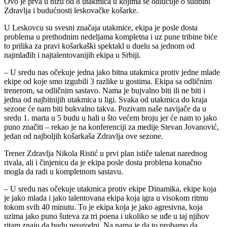
Ovo je prva u nizu od 8 utakmica u kojima se odlučuje o sudbini
Zdravlja i budućnosti leskovačke košarke.
U Leskovcu su svesni značaja utakmice, ekipa je posle dosta
problema u prethodnim nedeljama kompletna i uz pune tribine biće
to prilika za pravi košarkaški spektakl u duelu sa jednom od
najmlađih i najtalentovanijih ekipa u Srbiji.
– U sredu nas očekuje jedna jako bitna utakmica protiv jedne mlade
ekipe od koje smo izgubili 3 razlike u gostima. Ekipa sa odličnim
trenerom, sa odličnim sastavo. Nama je bujvalno biti ili ne biti i
jedna od najbitnijih utakmica u ligi. Svaka od utakmica do kraja
sezone će nam biti bukvalno takva. Pozivam naše navijače da u
sredu 1. marta u 5 budu u hali u što većem broju jer će nam to jako
puno značiti – rekao je na konferenciji za medije Stevan Jovanović,
jedan od najboljih košarkaša Zdravlja ove sezone.
Trener Zdravlja Nikola Ristić u prvi plan ističe talenat narednog
rivala, ali i činjenicu da je ekipa posle dosta problena konačno
mogla da radi u kompletnom sastavu.
– U sredu nas očekuje utakmica protiv ekipe Dinamika, ekipe koja
je jako mlada i jako talentovana ekipa koja igra u visokom ritmu
tokom svih 40 minutu. To je ekipa koja je jako agresivna, koja
uzima jako puno šuteva za tri poena i ukoliko se uđe u taj njihov
ritam znaju da budu neugodni. Na nama je da to probamo da