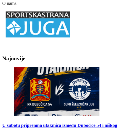
O nama
Najnovije
U subotu pripremna utakmica između Dubočice 54 i niškog