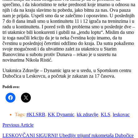
sprečimo, i da iskoristimo te neke prednosti koje imamo u odnosu na
njih i da na kraju slavimo tu pobedu, jako bitnu za nas. Ova pauza
nam je prijala. Uspeli smo da se zalečimo i oporavimo. U poslednjih
7 do 8 dana imali smo u kontinuitetu 11 i 12 igrača na treninzima i u
radu u kontinuitetu. I pored svih tih problema smo u poslednje dve –
tri utakmice bili konkurenti i gubili na „jendu loptu“. Mislim da smo
iz toga naučili lekciju da je ta neka čvrstina koju imamo, da tu
čvrstinu u poslednjoj četvrtini održimo do kraja. Da sutra pokažemo
svoje mogućnosti i da uhvatimo zalet za utakmicu u Starim
Banovcima u subotu protiv Dunava – rekao je u susretu na
novinarima Nikola Ristić.
Utakmica Zdravlje – Dynamic igra se u sredu, u Sportskom centru
Dubočica u Leskovcu, a početak je zakazan za 17 časova.
Podeli ovo:
Tags:
#KLSRB
,
KK Dynamic
,
kk zdravlje
,
KLS
,
leskovac
Previous Article
LESKOVČANI SIGURNI! Ubedljiv trijumf rukometaša Dubočice