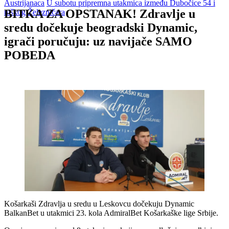
Austrijanaca
U subotu pripremna utakmica između Dubočice 54 i
BITKA ZA OPSTANAK! Zdravlje u
niškog Železničara
sredu dočekuje beogradski Dynamic,
igrači poručuju: uz navijače SAMO
POBEDA
Košarkaši Zdravlja u sredu u Leskovcu dočekuju Dynamic
BalkanBet u utakmici 23. kola AdmiralBet Košarkaške lige Srbije.