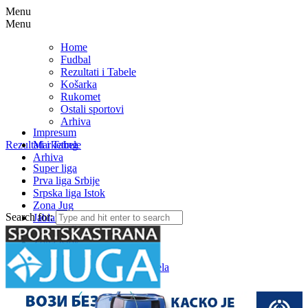
Menu
Menu
Home
Fudbal
Rezultati i Tabele
Košarka
Rukomet
Ostali sportovi
Arhiva
Impresum
Rezultati i Tabele
Marketing
Arhiva
Super liga
Prva liga Srbije
Srpska liga Istok
Zona Jug
Search for:
Jablanička okružna liga
Medjuopštinska liga FSJO
Zona Istok
Zona Centar
Zona Zapad – Rezultati i tabela