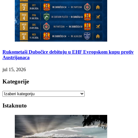
Rukometaši Dubočice debituju u EHF Evropskom kupu protiv
Austrijanaca
jul 15, 2026
Kategorije
Kategorije
Istaknuto