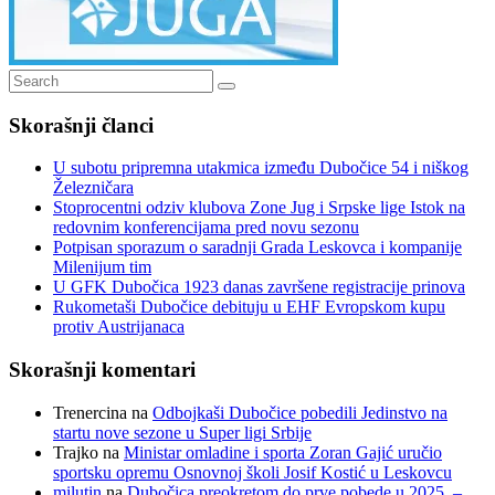
Search
Search
for:
Skorašnji članci
U subotu pripremna utakmica između Dubočice 54 i niškog
Železničara
Stoprocentni odziv klubova Zone Jug i Srpske lige Istok na
redovnim konferencijama pred novu sezonu
Potpisan sporazum o saradnji Grada Leskovca i kompanije
Milenijum tim
U GFK Dubočica 1923 danas završene registracije prinova
Rukometaši Dubočice debituju u EHF Evropskom kupu
protiv Austrijanaca
Skorašnji komentari
Trenercina
na
Odbojkaši Dubočice pobedili Jedinstvo na
startu nove sezone u Super ligi Srbije
Trajko
na
Ministar omladine i sporta Zoran Gajić uručio
sportsku opremu Osnovnoj školi Josif Kostić u Leskovcu
milutin
na
Dubočica preokretom do prve pobede u 2025. –