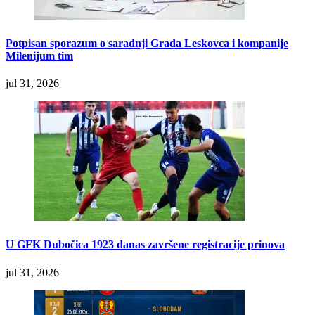
Potpisan sporazum o saradnji Grada Leskovca i kompanije
Milenijum tim
jul 31, 2026
U GFK Dubočica 1923 danas završene registracije prinova
jul 31, 2026