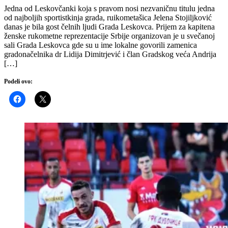
Jedna od Leskovčanki koja s pravom nosi nezvaničnu titulu jedna
od najboljih sportistkinja grada, ruikometašica Jelena Stojiljković
danas je bila gost čelnih ljudi Grada Leskovca. Prijem za kapitena
ženske rukometne reprezentacije Srbije organizovan je u svečanoj
sali Grada Leskovca gde su u ime lokalne govorili zamenica
gradonačelnika dr Lidija Dimitrjević i član Gradskog veća Andrija
[…]
Podeli ovo: