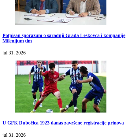
Potpisan sporazum o saradnji Grada Leskovca i kompanije
Milenijum tim
jul 31, 2026
U GFK Dubočica 1923 danas završene registracije prinova
jul 31, 2026