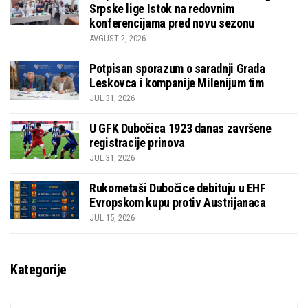
Srpske lige Istok na redovnim
konferencijama pred novu sezonu
AVGUST 2, 2026
Potpisan sporazum o saradnji Grada
Leskovca i kompanije Milenijum tim
JUL 31, 2026
U GFK Dubočica 1923 danas završene
registracije prinova
JUL 31, 2026
Rukometaši Dubočice debituju u EHF
Evropskom kupu protiv Austrijanaca
JUL 15, 2026
Kategorije