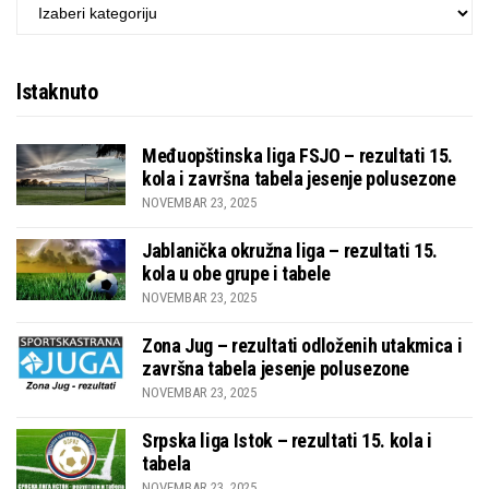
KATEGORIJE
Istaknuto
Međuopštinska liga FSJO – rezultati 15.
kola i završna tabela jesenje polusezone
NOVEMBAR 23, 2025
Jablanička okružna liga – rezultati 15.
kola u obe grupe i tabele
NOVEMBAR 23, 2025
Zona Jug – rezultati odloženih utakmica i
završna tabela jesenje polusezone
NOVEMBAR 23, 2025
Srpska liga Istok – rezultati 15. kola i
tabela
NOVEMBAR 23, 2025