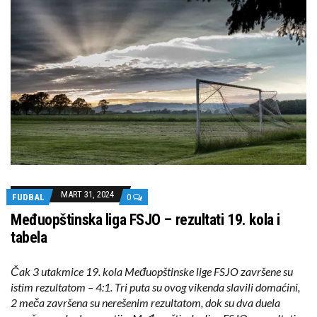
MART 31, 2024
FUDBAL
0
Međuopštinska liga FSJO – rezultati 19. kola i
tabela
Čak 3 utakmice 19. kola Međuopštinske lige FSJO završene su
istim rezultatom – 4:1. Tri puta su ovog vikenda slavili domaćini,
2 meča završena su nerešenim rezultatom, dok su dva duela