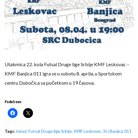
Utakmica 22. kola Futsal Druge lige Srbije KMF Leskovac –
KMF Banjica 011 igra se u subotu 8. aprila, u Sportskom
centru Dubočica sa početkom u 19 časova.
Podeli ovo:
Tags:
baraž
,
Futsal Druga liga Srbije
,
KMF Leskovac
,
SU Banjica 011