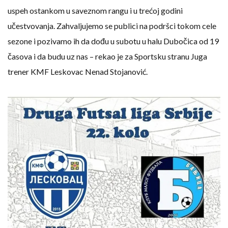
uspeh ostankom u saveznom rangu i u trećoj godini
učestvovanja. Zahvaljujemo se publici na podršci tokom cele
sezone i pozivamo ih da dođu u subotu u halu Dubočica od 19
časova i da budu uz nas – rekao je za Sportsku stranu Juga
trener KMF Leskovac Nenad Stojanović.