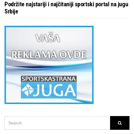
Podržite najstariji i najčitaniji sportski portal na jugu
Srbije
SEARCH
Searc
FOR: