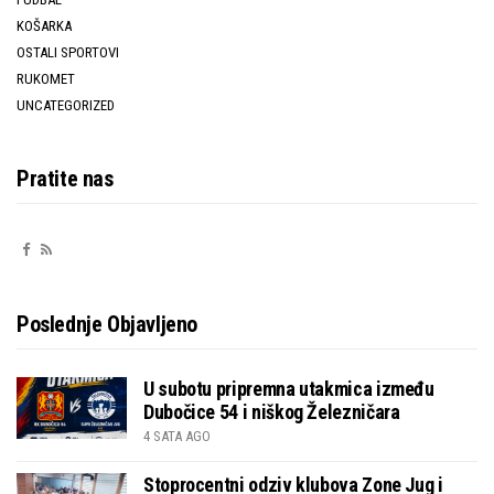
KOŠARKA
OSTALI SPORTOVI
RUKOMET
UNCATEGORIZED
Pratite nas
Poslednje Objavljeno
U subotu pripremna utakmica između
Dubočice 54 i niškog Železničara
4 SATA AGO
Stoprocentni odziv klubova Zone Jug i