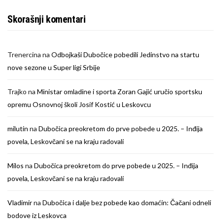
Skorašnji komentari
Trenercina
na
Odbojkaši Dubočice pobedili Jedinstvo na startu
nove sezone u Super ligi Srbije
Trajko
na
Ministar omladine i sporta Zoran Gajić uručio sportsku
opremu Osnovnoj školi Josif Kostić u Leskovcu
milutin
na
Dubočica preokretom do prve pobede u 2025. – Inđija
povela, Leskovčani se na kraju radovali
Milos
na
Dubočica preokretom do prve pobede u 2025. – Inđija
povela, Leskovčani se na kraju radovali
Vladimir
na
Dubočica i dalje bez pobede kao domaćin: Čačani odneli
bodove iz Leskovca