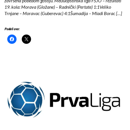
završena pobedom gostiju. Međuopštinska liga FSJO – rezultati
19. kola: Morava (Gložane) – Radnički (Pertate) 1:1Veliko
Trnjane – Moravac (Guberevac) 4:1Šumadija – Mladi Borac […]
Podeli ovo: