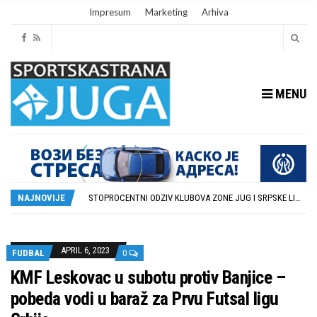
Impresum
Marketing
Arhiva
MENU
RUKOMETAŠI DUBOČICE DEBITUJU U EHF EVROPSKOM KUPU PROTIV AUSTRIJANACA
U SUBOTU PRIPREMNA UTAKMICA IZMEĐU DUBOČICE 54 I NIŠKOG ŽELEZNIČARA
STOPROCENTNI ODZIV KLUBOVA ZONE JUG I SRPSKE LIGE ISTOK NA REDOVNIM KONFERENCIJAMA PRED NOVU SEZONU
NAJNOVIJE
POTPISAN SPORAZUM O SARADNJI GRADA LESKOVCA I KOMPANIJE MILENIJUM TIM
U GFK DUBOČICA 1923 DANAS ZAVRŠENE REGISTRACIJE PRINOVA
RUKOMETAŠI DUBOČICE DEBITUJU U EHF EVROPSKOM KUPU PROTIV AUSTRIJANACA
U SUBOTU PRIPREMNA UTAKMICA IZMEĐU DUBOČICE 54 I NIŠKOG ŽELEZNIČARA
APRIL 6, 2023
FUDBAL
0
KMF Leskovac u subotu protiv Banjice –
pobeda vodi u baraž za Prvu Futsal ligu