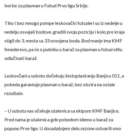
borbe za plasman u Futsal Prvu ligu Srbije.
Tiho i bez mnogo pompe leskovački futsaleri su iz nedelje u
nedelju osvajali bodove, gradili svoju poziciju i kolo pre kraja
stigli do 3. mesta sa 33 osvojena boda. Bod manje ima KMF
Smederevo, pa će o putniku u baraž za plasman u futsal elitu
odlučivati baraž.
Leskovčani u subotu dočekuju šestoplasiranju Banjicu 011, a
pobeda garantuje plasman u baraž, bez obzira na ostale
rezultate.
– U subotu nas očekuje utakmica sa ekipom KMF Banjice.
Pred nama je utakmica gde pobedom idemo u baraž za
popunu Prve lige. U dosadašnjem delu sezone ostvarili smo