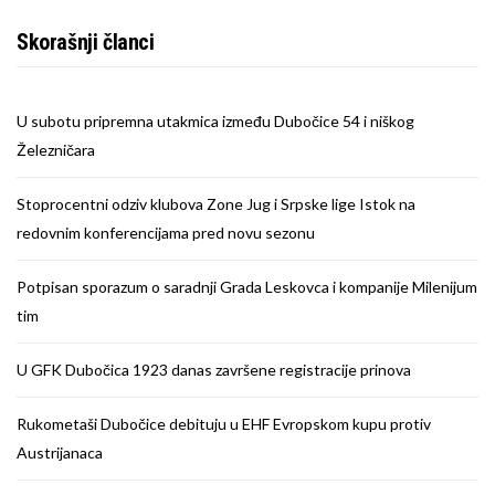
Skorašnji članci
U subotu pripremna utakmica između Dubočice 54 i niškog
Železničara
Stoprocentni odziv klubova Zone Jug i Srpske lige Istok na
redovnim konferencijama pred novu sezonu
Potpisan sporazum o saradnji Grada Leskovca i kompanije Milenijum
tim
U GFK Dubočica 1923 danas završene registracije prinova
Rukometaši Dubočice debituju u EHF Evropskom kupu protiv
Austrijanaca