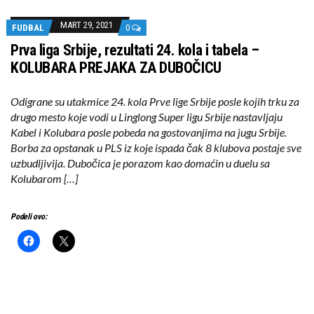
MART 29, 2021
FUDBAL
0
Prva liga Srbije, rezultati 24. kola i tabela –
KOLUBARA PREJAKA ZA DUBOČICU
Odigrane su utakmice 24. kola Prve lige Srbije posle kojih trku za
drugo mesto koje vodi u Linglong Super ligu Srbije nastavljaju
Kabel i Kolubara posle pobeda na gostovanjima na jugu Srbije.
Borba za opstanak u PLS iz koje ispada čak 8 klubova postaje sve
uzbudljivija. Dubočica je porazom kao domaćin u duelu sa
Kolubarom […]
Podeli ovo: