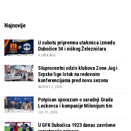
Najnovije
U subotu pripremna utakmica između
Dubočice 54 i niškog Železničara
4 SATA AGO
Stoprocentni odziv klubova Zone Jug i
Srpske lige Istok na redovnim
konferencijama pred novu sezonu
AVGUST 2, 2026
Potpisan sporazum o saradnji Grada
Leskovca i kompanije Milenijum tim
JUL 31, 2026
U GFK Dubočica 1923 danas završene