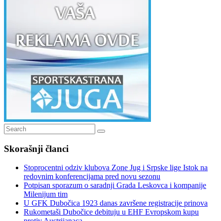
Search
Search
for:
Skorašnji članci
Stoprocentni odziv klubova Zone Jug i Srpske lige Istok na
redovnim konferencijama pred novu sezonu
Potpisan sporazum o saradnji Grada Leskovca i kompanije
Milenijum tim
U GFK Dubočica 1923 danas završene registracije prinova
Rukometaši Dubočice debituju u EHF Evropskom kupu
protiv Austrijanaca