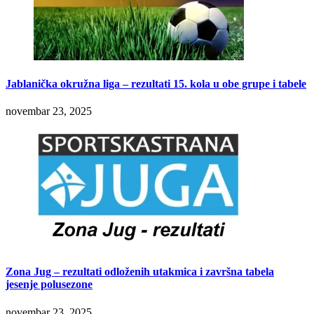
Jablanička okružna liga – rezultati 15. kola u obe grupe i tabele
novembar 23, 2025
Zona Jug – rezultati odloženih utakmica i završna tabela
jesenje polusezone
novembar 23, 2025