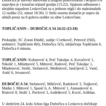
Dubočica je silovito startovala u drugom poluvremenu i serijom 0:4
najavljen je i konačan trijumf gostiju (15:22). Sjajnom odbranom i
ubojitim napadom Leskovčani su u jednom stigli i do maksimalnih
12 razlike (52, minut 18:30). U finšu susreta domaćin je uspeo da
ublaži poraz na 8 golova razlike za silne Leskovčane.
TOPLIČANIN – DUBOČICA 54 24:32 (15:18)
Prokuplje, SC Zoran Đinđić, sudije: Cvetković, Petrović (Niš),
sedmerci: Topličanin 8(6), Dubočica 5(5), isključenja Topličanin 6,
Dubočica 6 minuta.
TOPLIČANIN
: Kuburović 4, Peić Tukuljac 4, Kovačević 1,
Nikolić 1, Milutinović 5, Mitrović, Radović, Peić Tukuljac 1,
Mladenović, Stošić, Stefanović, Međedović, Janićijević 2, Vasić,
Antić 6, Jovanović.
DUBOČICA 54
: Stefanović, Milićević, Radulović 3, Trajković,
Mađar, I. Mitrović 1, Spasić 6, A. Mitrović 1, Atanasković 4,
Ristović 8, Stolić 1, Pavlović 3, Anđelković 5, Kocić, Arđelan.
U sledećem 24. kolu Arkus liga Dubočica u Leskovcu dočekuje