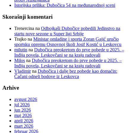
Istorijska prilika: Dubočica 54 na međunarodnoj sceni
Skorašnji komentari
Trenercina
na
Odbojkaši Dubočice pobedili Jedinstvo na
startu nove sezone u Super ligi Srbije
Trajko
na
Ministar omladine i sporta Zoran Gajić uručio
sportsku opremu Osnovnoj školi Josif Kostić u Leskovcu
milutin
na
Dubočica preokretom do prve pobede u 2025. –
Inđija povela, Leskovčani se na kraju radovali
Milos
na
Dubočica preokretom do prve pobede u 2025. –
Inđija povela, Leskovčani se na kraju radovali
Vladimir
na
Dubočica i dalje bez pobede kao domaćin:
Čačani odneli bodove iz Leskovca
Arhive
avgust 2026
jul 2026
jun 2026
maj 2026
april 2026
mart 2026
februar 2026