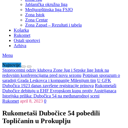
Jablanička okružna liga
Medjuopštinska liga FSJO
Zona Istok
Zona Centar
Zona Zapad – Rezultati i tabela
Košarka
Rukomet
Ostali sportovi
Arhiva
Menu
Najnovije
Stoprocentni odziv klubova Zone Jug i Srpske lige Istok na
redovnim konferencijama pred novu sezonu
Potpisan sporazum o
saradnji Grada Leskovca i kompanije Milenijum tim
U GFK
Dubočica 1923 danas završene registracije prinova
Rukometaši
Dubočice debituju u EHF Evropskom kupu protiv Austrijanaca
Istorijska prilika: Dubočica 54 na međunarodnoj sceni
Rukomet
april 8, 2023
0
Rukometaši Dubočice 54 pobedili
Topličanin u Prokuplju