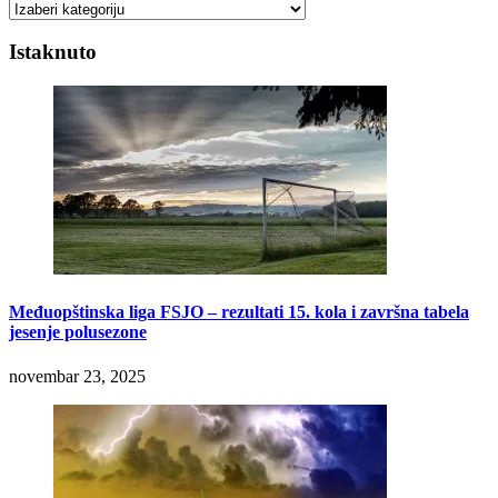
Kategorije
Istaknuto
Međuopštinska liga FSJO – rezultati 15. kola i završna tabela
jesenje polusezone
novembar 23, 2025