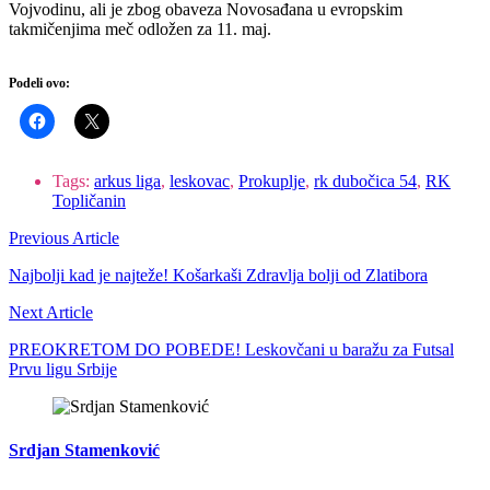
Vojvodinu, ali je zbog obaveza Novosađana u evropskim
takmičenjima meč odložen za 11. maj.
Podeli ovo:
Tags:
arkus liga
,
leskovac
,
Prokuplje
,
rk dubočica 54
,
RK
Topličanin
Previous Article
Najbolji kad je najteže! Košarkaši Zdravlja bolji od Zlatibora
Next Article
PREOKRETOM DO POBEDE! Leskovčani u baražu za Futsal
Prvu ligu Srbije
Srdjan Stamenković