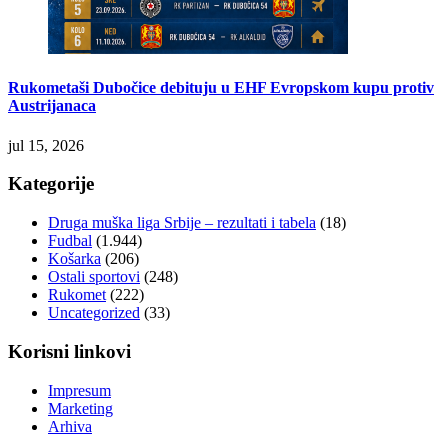
Rukometaši Dubočice debituju u EHF Evropskom kupu protiv
Austrijanaca
jul 15, 2026
Kategorije
Druga muška liga Srbije – rezultati i tabela
(18)
Fudbal
(1.944)
Košarka
(206)
Ostali sportovi
(248)
Rukomet
(222)
Uncategorized
(33)
Korisni linkovi
Impresum
Marketing
Arhiva