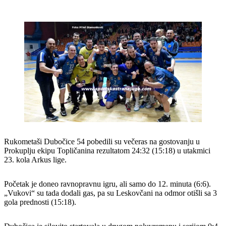
Rukometaši Dubočice 54 pobedili su večeras na gostovanju u
Prokuplju ekipu Topličanina rezultatom 24:32 (15:18) u utakmici
23. kola Arkus lige.
Početak je doneo ravnopravnu igru, ali samo do 12. minuta (6:6).
„Vukovi“ su tada dodali gas, pa su Leskovčani na odmor otišli sa 3
gola prednosti (15:18).