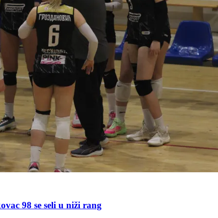
vac 98 se seli u niži rang