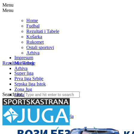
Menu
Menu
Home
Fudbal
Rezultati i Tabele
Košarka
Rukomet
Ostali sportovi
Arhiva
Impresum
Rezultati i Tabele
Marketing
Arhiva
Super liga
Prva liga Srbije
Srpska liga Istok
Zona Jug
Search for:
Jablanička okružna liga
Medjuopštinska liga FSJO
Zona Istok
Zona Centar
Zona Zapad – Rezultati i tabela