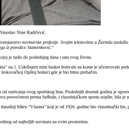
 Ninoslav Nine Radičević.
ostojanstvo novinarske profesije. Svojim tekstovima u Žurnalu zaslužio 
lega iz porodice Stamenković.“
joj je radio do poslednjeg dana i sata svog života.
” na 1. Uskršnjem mini basket festivalu na kome je učestvovalo prek
u leskovačkoj Opštoj bolnici gde je bio hitno prebačen.
od osnivanja ovog sportskog lista. Poslednjih desetak godina je uporedo
ova posvećenost prema fudbalu, i vlasotinačkom sportu uopšte, bila je n
šnji bilten “Vlasina” koji je od 1926. godine bio vlasotinački list, 
 jednog od najboljih novinara na ovim prostorima.