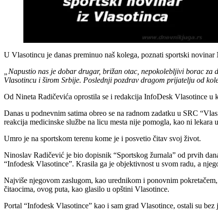
U Vlasotincu je danas preminuo naš kolega, poznati sportski novinar
„Napustio nas je dobar drugar, brižan otac, nepokolebljivi borac za d
Vlasotincu i širom Srbije. Poslednji pozdrav dragom prijatelju od ko
Od Nineta Radičevića oprostila se i redakcija InfoDesk Vlasotince u ko
Danas u podnevnim satima obreo se na radnom zadatku u SRC “Vlasina
reakcija medicinske službe na licu mesta nije pomogla, kao ni lekara 
Umro je na sportskom terenu kome je i posvetio čitav svoj život.
Ninoslav Radičević je bio dopisnik “Sportskog žurnala” od prvih dana 
“Infodesk Vlasotince”. Krasila ga je objektivnost u svom radu, a njeg
Najviše njegovom zaslugom, kao urednikom i ponovnim pokretačem, dana
čitaocima, ovog puta, kao glasilo u opštini Vlasotince.
Portal “Infodesk Vlasotince” kao i sam grad Vlasotince, ostali su bez