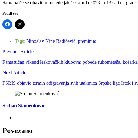
Sahrana će se obaviti u ponedeljak 10. aprila 2023. u 13 sati na gradsko
Podeli ovo:
Tags:
Ninoslav Nine Radičević
,
preminuo
Previous Article
Fantastičan vikend leskovačkih klubova: pobede rukometaša, košarkaša
Next Article
FSRIS objavio termin odigravanja svih utakmica Srpske lige Istok i s
Srdjan Stamenković
Povezano