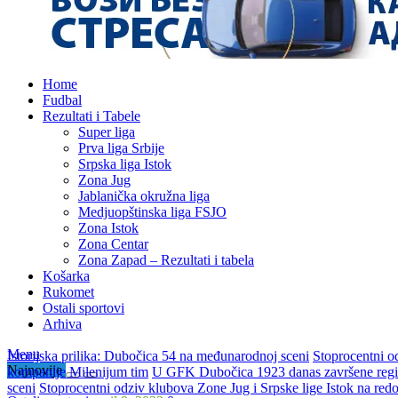
Home
Fudbal
Rezultati i Tabele
Super liga
Prva liga Srbije
Srpska liga Istok
Zona Jug
Jablanička okružna liga
Medjuopštinska liga FSJO
Zona Istok
Zona Centar
Zona Zapad – Rezultati i tabela
Košarka
Rukomet
Ostali sportovi
Arhiva
Menu
Istorijska prilika: Dubočica 54 na međunarodnoj sceni
Stoprocentni o
Najnovije
kompanije Milenijum tim
U GFK Dubočica 1923 danas završene regis
sceni
Stoprocentni odziv klubova Zone Jug i Srpske lige Istok na re