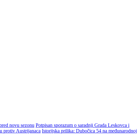
 pred novu sezonu
Potpisan sporazum o saradnji Grada Leskovca i
protiv Austrijanaca
Istorijska prilika: Dubočica 54 na međunarodnoj