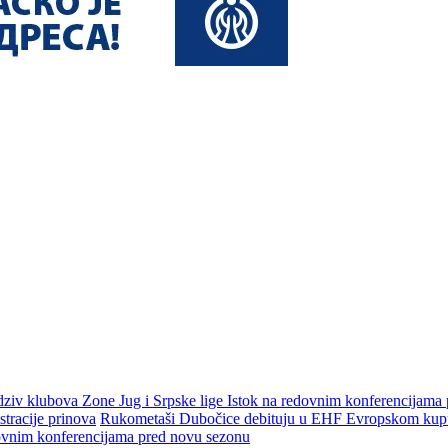
dziv klubova Zone Jug i Srpske lige Istok na redovnim konferencijama
tracije prinova
Rukometaši Dubočice debituju u EHF Evropskom kupu 
dovnim konferencijama pred novu sezonu