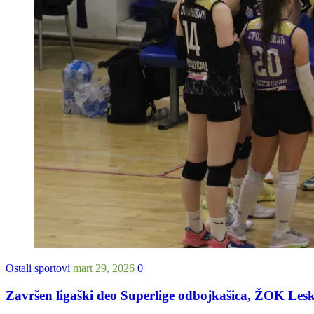
Ostali sportovi
mart 29, 2026
0
Završen ligaški deo Superlige odbojkašica, ŽOK Lesko