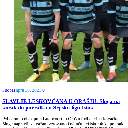
Fudbal
april 30, 2021
0
SLAVLJE LESKOVČANA U ORAŠJU: Sloga na
korak do povratka u Srpsku ligu Istok
Pobedom nad ekipom Budućnosti u Orašju fudbaleri leskovačke
Sloge napravili su važan, verovatno i odlučujući iskorak ka povratku