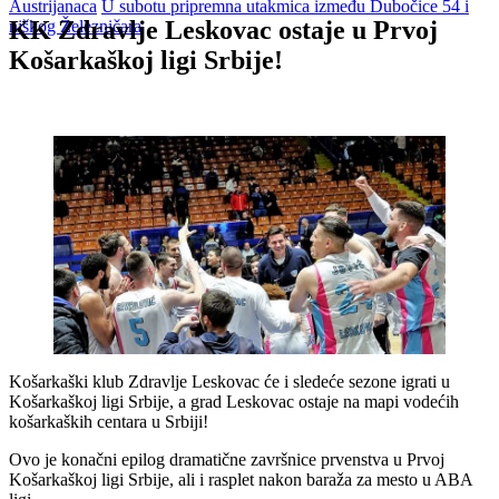
Austrijanaca
U subotu pripremna utakmica između Dubočice 54 i
KK Zdravlje Leskovac ostaje u Prvoj
niškog Železničara
Košarkaškoj ligi Srbije!
Košarkaški klub Zdravlje Leskovac će i sledeće sezone igrati u
Košarkaškoj ligi Srbije, a grad Leskovac ostaje na mapi vodećih
košarkaških centara u Srbiji!
Ovo je konačni epilog dramatične završnice prvenstva u Prvoj
Košarkaškoj ligi Srbije, ali i rasplet nakon baraža za mesto u ABA