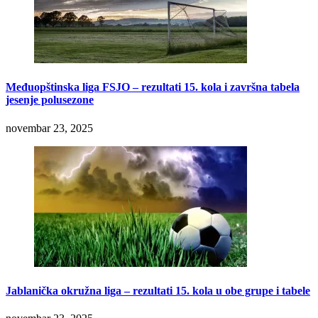
Međuopštinska liga FSJO – rezultati 15. kola i završna tabela
jesenje polusezone
novembar 23, 2025
Jablanička okružna liga – rezultati 15. kola u obe grupe i tabele