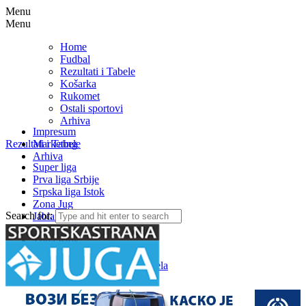
Menu
Menu
Home
Fudbal
Rezultati i Tabele
Košarka
Rukomet
Ostali sportovi
Arhiva
Impresum
Rezultati i Tabele
Marketing
Arhiva
Super liga
Prva liga Srbije
Srpska liga Istok
Zona Jug
Search for:
Jablanička okružna liga
Medjuopštinska liga FSJO
Zona Istok
Zona Centar
Zona Zapad – Rezultati i tabela