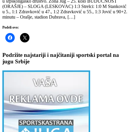
u srpskoligaško društvo. Zona Jug – 25. kolo BUDUĆNOST
(ORAŠJE) – SLOGA (LESKOVAC) 1:3 Strelci: 1:0 M Stanković
u 5., 1:1 Zdravković u 47., 1:2 Zdravković u 55., 1:3 Jović u 90+2.
minutu – Orašje, stadion Dubrava, […]
Podeli ovo:
Podržite najstariji i najčitaniji sportski portal na
jugu Srbije