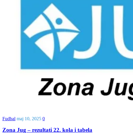
Fudbal
maj 10, 2025
0
Zona Jug – rezultati 22. kola i tabela