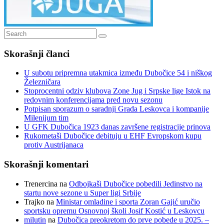
Search
Search
for:
Skorašnji članci
U subotu pripremna utakmica između Dubočice 54 i niškog
Železničara
Stoprocentni odziv klubova Zone Jug i Srpske lige Istok na
redovnim konferencijama pred novu sezonu
Potpisan sporazum o saradnji Grada Leskovca i kompanije
Milenijum tim
U GFK Dubočica 1923 danas završene registracije prinova
Rukometaši Dubočice debituju u EHF Evropskom kupu
protiv Austrijanaca
Skorašnji komentari
Trenercina
na
Odbojkaši Dubočice pobedili Jedinstvo na
startu nove sezone u Super ligi Srbije
Trajko
na
Ministar omladine i sporta Zoran Gajić uručio
sportsku opremu Osnovnoj školi Josif Kostić u Leskovcu
milutin
na
Dubočica preokretom do prve pobede u 2025. –