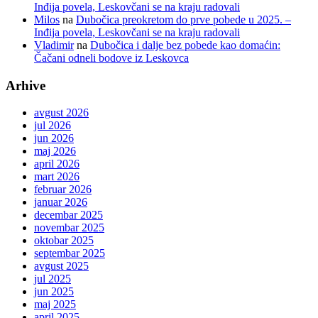
Inđija povela, Leskovčani se na kraju radovali
Milos
na
Dubočica preokretom do prve pobede u 2025. –
Inđija povela, Leskovčani se na kraju radovali
Vladimir
na
Dubočica i dalje bez pobede kao domaćin:
Čačani odneli bodove iz Leskovca
Arhive
avgust 2026
jul 2026
jun 2026
maj 2026
april 2026
mart 2026
februar 2026
januar 2026
decembar 2025
novembar 2025
oktobar 2025
septembar 2025
avgust 2025
jul 2025
jun 2025
maj 2025
april 2025