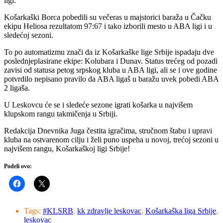
ligi.
Košarkaški Borca pobedili su večeras u majstorici baraža u Čačku
ekipu Heliosa rezultatom 97:67 i tako izborili mesto u ABA ligi i u
sledećoj sezoni.
To po automatizmu znači da iz Košarkaške lige Srbije ispadaju dve
poslednjeplasirane ekipe: Kolubara i Dunav. Status trećeg od pozadi
zavisi od statusa petog srpskog kluba u ABA ligi, ali se i ove godine
potvrdilo nepisano pravilo da ABA ligaš u baražu uvek pobedi ABA
2 ligaša.
U Leskovcu će se i sledeće sezone igrati košarka u najvišem
klupskom rangu takmičenja u Srbiji.
Redakcija Dnevnika Juga čestita igračima, stručnom štabu i upravi
kluba na ostvarenom cilju i želi puno uspeha u novoj, trećoj sezoni u
najvišem rangu, Košarkaškoj ligi Srbije!
Podeli ovo:
Tags:
#KLSRB
,
kk zdravlje leskovac
,
Košarkaška liga Srbije
,
leskovac