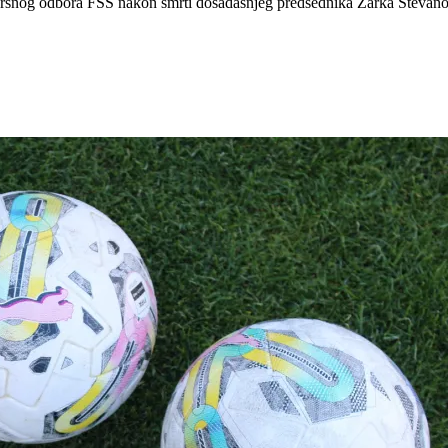
vršnog odbora FSS nakon smrti dosadašnjeg predsednika Žarka Stevanovi