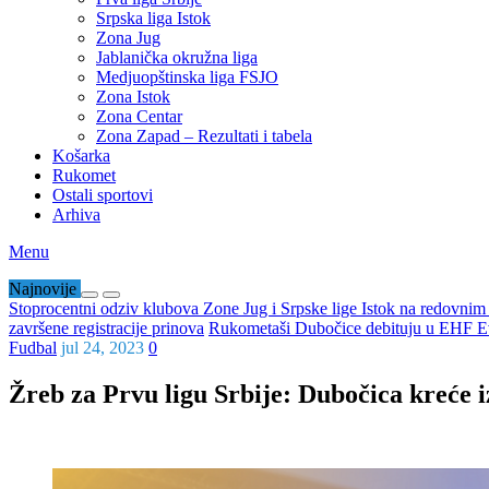
Srpska liga Istok
Zona Jug
Jablanička okružna liga
Medjuopštinska liga FSJO
Zona Istok
Zona Centar
Zona Zapad – Rezultati i tabela
Košarka
Rukomet
Ostali sportovi
Arhiva
Menu
Najnovije
Stoprocentni odziv klubova Zone Jug i Srpske lige Istok na redovni
završene registracije prinova
Rukometaši Dubočice debituju u EHF Ev
Fudbal
jul 24, 2023
0
Žreb za Prvu ligu Srbije: Dubočica kreće 