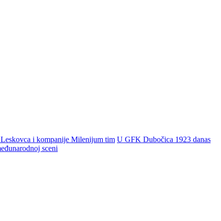
 Leskovca i kompanije Milenijum tim
U GFK Dubočica 1923 danas
 međunarodnoj sceni