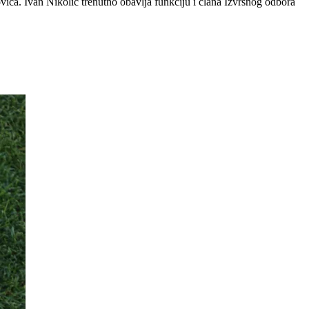
ća. Ivan Nikolić trenutno obavlja funkciju i člana Izvršnog odbora