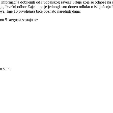
informacija dobijenih od Fudbalskog saveza Srbije koje se odnose na 
, Izvršni odbor Zajednice je jednoglasno doneo odluku o isključenju F
ova. Ime 16 prvoligaša biće poznato narednih dana.
mu 5. avgusta sastaju se:
 sutra.