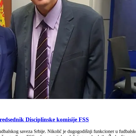
sednik Disciplinske komisije FSS
balskog saveza Srbije. Nikolić je dugogodišnji funkcioner u fudbalskoj