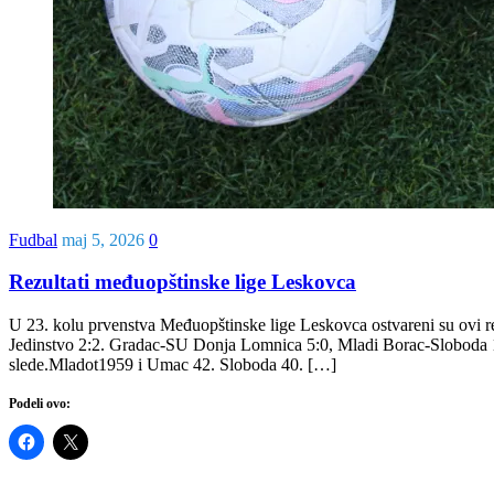
Fudbal
maj 5, 2026
0
Rezultati međuopštinske lige Leskovca
U 23. kolu prvenstva Međuopštinske lige Leskovca ostvareni su ovi
Jedinstvo 2:2. Gradac-SU Donja Lomnica 5:0, Mladi Borac-Sloboda 1:0
slede.Mladot1959 i Umac 42. Sloboda 40. […]
Podeli ovo: