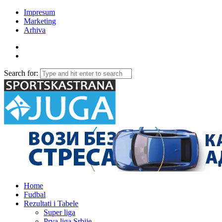
Impresum
Marketing
Arhiva
Search for:
Home
Fudbal
Rezultati i Tabele
Super liga
Prva liga Srbije