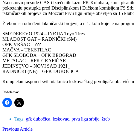
Na osnovu presude CAS i izrečenih kazni FK Kolubara, kao i pisanih 
pokretanju postupka pred Disciplinskom i Etičkom komisijom FS Srbije
takmičarskih brojeva za Mozzart Prvu ligu Srbije obavljen sa 15 klub
Žrebom su određeni takmičarski brojevi, a u 1. kolu koje je na progra
SMEDEREVO 1924 – INĐIJA Toyo Tires
MLADOST GAT – RADNIČKI (SM)
OFK VRŠAC – ???
MAČVA – TEKSTILAC
GFK SLOBODA – OFK BEOGRAD
METALAC – RFK GRAFIČAR
JEDINSTVO – NOVI SAD 1921
RADNIČKI (NB) – GFK DUBOČICA
Kompletan raspored svih utakmica leskovačkog prvoligaša objavićemo
Podeli ovo:
Tags:
gfk dubočica
,
leskovac
,
prva liga srbije
,
žreb
Previous Article