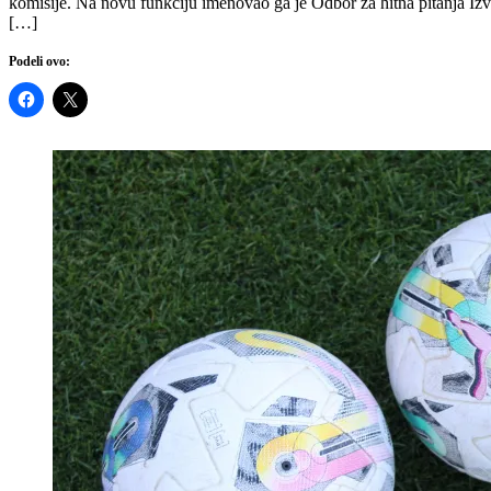
komisije. Na novu funkciju imenovao ga je Odbor za hitna pitanja Iz
[…]
Podeli ovo: