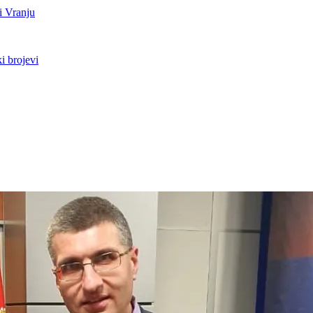
i Vranju
i brojevi