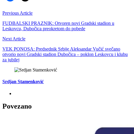
Previous Article
FUDBALSKI PRAZNIK: Otvoren novi Gradski stadion u
Leskovcu, Dubočica preokretom do pobede
Next Article
VEK PONOSA: Predsednik Srbije Aleksandar Vučić svečano
otvorio novi Gradski stadion Dubočica – poklon Leskovcu i klubu
za jubilej
Srdjan Stamenković
Povezano