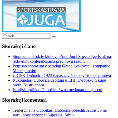
Search
Search
for:
Skorašnji članci
Stoprocentni odziv klubova Zone Jug i Srpske lige Istok na
redovnim konferencijama pred novu sezonu
Potpisan sporazum o saradnji Grada Leskovca i kompanije
Milenijum tim
U GFK Dubočica 1923 danas završene registracije prinova
Rukometaši Dubočice debituju u EHF Evropskom kupu
protiv Austrijanaca
Istorijska prilika: Dubočica 54 na međunarodnoj sceni
Skorašnji komentari
Trenercina
na
Odbojkaši Dubočice pobedili Jedinstvo na
startu nove sezone u Super ligi Srbije