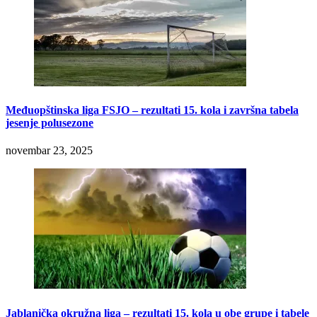
Međuopštinska liga FSJO – rezultati 15. kola i završna tabela
jesenje polusezone
novembar 23, 2025
Jablanička okružna liga – rezultati 15. kola u obe grupe i tabele