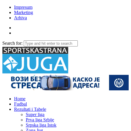
Impresum
Marketing
Arhiva
Search for:
Home
Fudbal
Rezultati i Tabele
Super liga
Prva liga Srbije
Srpska liga Istok
Zona Jug