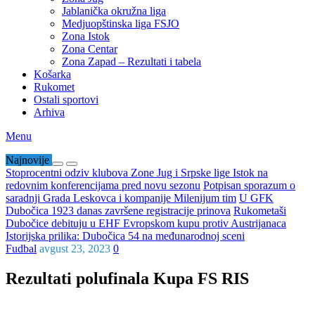
Jablanička okružna liga
Medjuopštinska liga FSJO
Zona Istok
Zona Centar
Zona Zapad – Rezultati i tabela
Košarka
Rukomet
Ostali sportovi
Arhiva
Menu
Najnovije
Stoprocentni odziv klubova Zone Jug i Srpske lige Istok na
redovnim konferencijama pred novu sezonu
Potpisan sporazum o
saradnji Grada Leskovca i kompanije Milenijum tim
U GFK
Dubočica 1923 danas završene registracije prinova
Rukometaši
Dubočice debituju u EHF Evropskom kupu protiv Austrijanaca
Istorijska prilika: Dubočica 54 na međunarodnoj sceni
Fudbal
avgust 23, 2023
0
Rezultati polufinala Kupa FS RIS