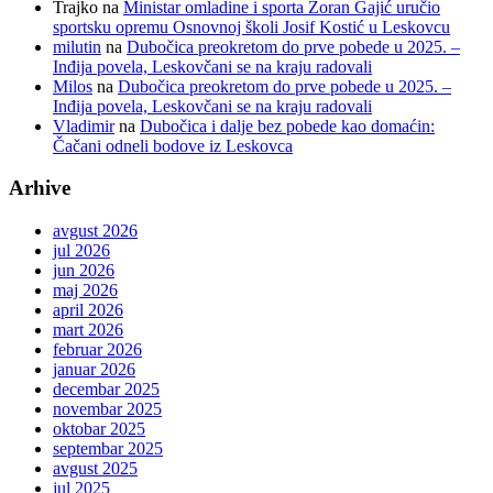
Trajko
na
Ministar omladine i sporta Zoran Gajić uručio
sportsku opremu Osnovnoj školi Josif Kostić u Leskovcu
milutin
na
Dubočica preokretom do prve pobede u 2025. –
Inđija povela, Leskovčani se na kraju radovali
Milos
na
Dubočica preokretom do prve pobede u 2025. –
Inđija povela, Leskovčani se na kraju radovali
Vladimir
na
Dubočica i dalje bez pobede kao domaćin:
Čačani odneli bodove iz Leskovca
Arhive
avgust 2026
jul 2026
jun 2026
maj 2026
april 2026
mart 2026
februar 2026
januar 2026
decembar 2025
novembar 2025
oktobar 2025
septembar 2025
avgust 2025
jul 2025