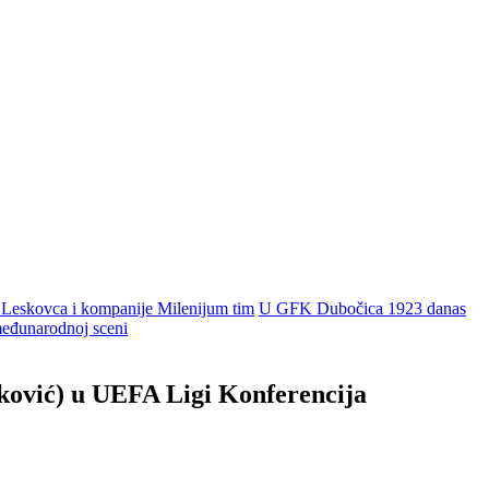
 Leskovca i kompanije Milenijum tim
U GFK Dubočica 1923 danas
 međunarodnoj sceni
ković) u UEFA Ligi Konferencija