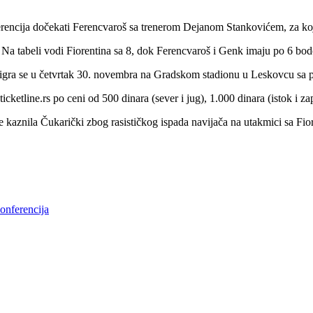
encija dočekati Ferencvaroš sa trenerom Dejanom Stankovićem, za koj
 Na tabeli vodi Fiorentina sa 8, dok Ferencvaroš i Genk imaju po 6 bo
 igra se u četvrtak 30. novembra na Gradskom stadionu u Leskovcu sa 
cketline.rs po ceni od 500 dinara (sever i jug), 1.000 dinara (istok i za
kaznila Čukarički zbog rasističkog ispada navijača na utakmici sa Fior
onferencija