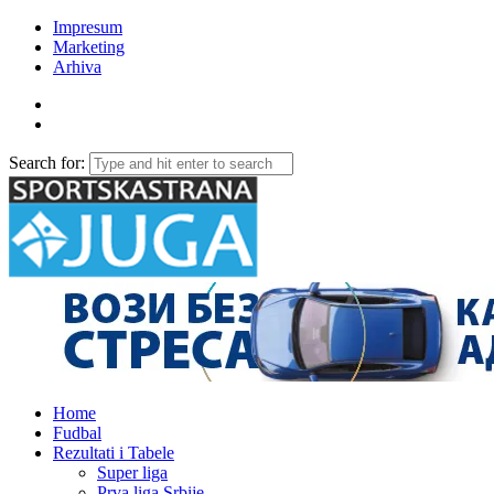
Impresum
Marketing
Arhiva
Search for:
Home
Fudbal
Rezultati i Tabele
Super liga
Prva liga Srbije