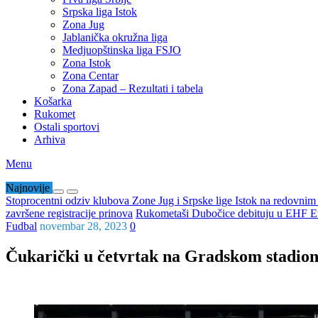
Srpska liga Istok
Zona Jug
Jablanička okružna liga
Medjuopštinska liga FSJO
Zona Istok
Zona Centar
Zona Zapad – Rezultati i tabela
Košarka
Rukomet
Ostali sportovi
Arhiva
Menu
Najnovije
Stoprocentni odziv klubova Zone Jug i Srpske lige Istok na redovni
završene registracije prinova
Rukometaši Dubočice debituju u EHF Ev
Fudbal
novembar 28, 2023
0
Čukarički u četvrtak na Gradskom stadion