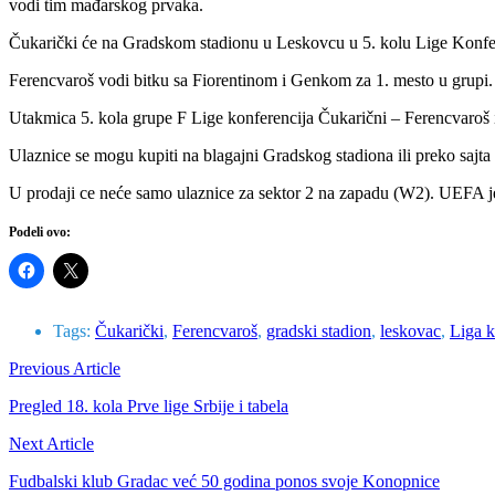
vodi tim mađarskog prvaka.
Čukarički će na Gradskom stadionu u Leskovcu u 5. kolu Lige Konfer
Ferencvaroš vodi bitku sa Fiorentinom i Genkom za 1. mesto u grupi.
Utakmica 5. kola grupe F Lige konferencija Čukarični – Ferencvaroš
Ulaznice se mogu kupiti na blagajni Gradskog stadiona ili preko sajta ti
U prodaji ce neće samo ulaznice za sektor 2 na zapadu (W2). UEFA je 
Podeli ovo:
Tags:
Čukarički
,
Ferencvaroš
,
gradski stadion
,
leskovac
,
Liga k
Previous Article
Pregled 18. kola Prve lige Srbije i tabela
Next Article
Fudbalski klub Gradac već 50 godina ponos svoje Konopnice