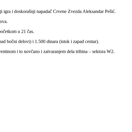
i igra i doskorašnji napadač Crvene Zvezda Aleksandar Pešić.
dova.
početkom u 21 čas.
pad bočni delovi) i 1.500 dinara (istok i zapad centar).
entinom i to novčano i zatvaranjem dela tribina – sektora W2.