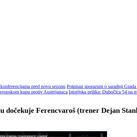
m konferencijama pred novu sezonu
Potpisan sporazum o saradnji Grada
ropskom kupu protiv Austrijanaca
Istorijska prilika: Dubočica 54 na
u dočekuje Ferencvaroš (trener Dejan Stan