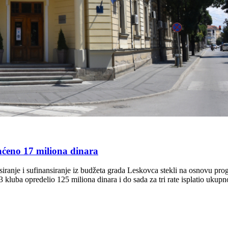
aćeno 17 miliona dinara
siranje i sufinansiranje iz budžeta grada Leskovca stekli na osnovu pro
kluba opredelio 125 miliona dinara i do sada za tri rate isplatio ukup