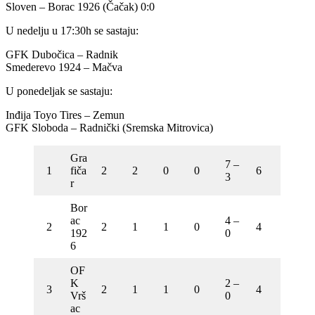
Sloven – Borac 1926 (Čačak) 0:0
U nedelju u 17:30h se sastaju:
GFK Dubočica – Radnik
Smederevo 1924 – Mačva
U ponedeljak se sastaju:
Inđija Toyo Tires – Zemun
GFK Sloboda – Radnički (Sremska Mitrovica)
Gra
7 –
1
fiča
2
2
0
0
6
3
r
Bor
ac
4 –
2
2
1
1
0
4
192
0
6
OF
K
2 –
3
2
1
1
0
4
Vrš
0
ac