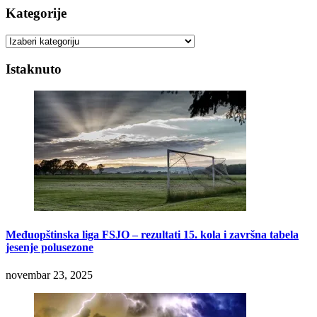
Kategorije
Kategorije
Istaknuto
Međuopštinska liga FSJO – rezultati 15. kola i završna tabela
jesenje polusezone
novembar 23, 2025