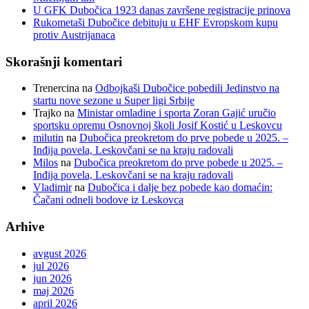
U GFK Dubočica 1923 danas završene registracije prinova
Rukometaši Dubočice debituju u EHF Evropskom kupu
protiv Austrijanaca
Skorašnji komentari
Trenercina
na
Odbojkaši Dubočice pobedili Jedinstvo na
startu nove sezone u Super ligi Srbije
Trajko
na
Ministar omladine i sporta Zoran Gajić uručio
sportsku opremu Osnovnoj školi Josif Kostić u Leskovcu
milutin
na
Dubočica preokretom do prve pobede u 2025. –
Inđija povela, Leskovčani se na kraju radovali
Milos
na
Dubočica preokretom do prve pobede u 2025. –
Inđija povela, Leskovčani se na kraju radovali
Vladimir
na
Dubočica i dalje bez pobede kao domaćin:
Čačani odneli bodove iz Leskovca
Arhive
avgust 2026
jul 2026
jun 2026
maj 2026
april 2026