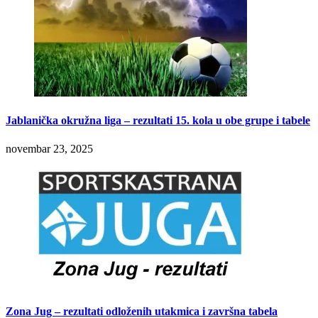
Jablanička okružna liga – rezultati 15. kola u obe grupe i tabele
novembar 23, 2025
Zona Jug – rezultati odloženih utakmica i završna tabela