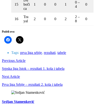
Du
0 –
15
boči
1
0
0
1
0
4
ca
Tra
2 –
16
2
0
0
2
0
yal
8
Podeli ovo:
Tags:
prva liga srbije
,
rezultati
,
tabele
Previous Article
Srpska liga Istok – rezultati 1. kola i tabela
Next Article
Prva liga Srbije – rezultati 2. kola i tabela
Srdjan Stamenković