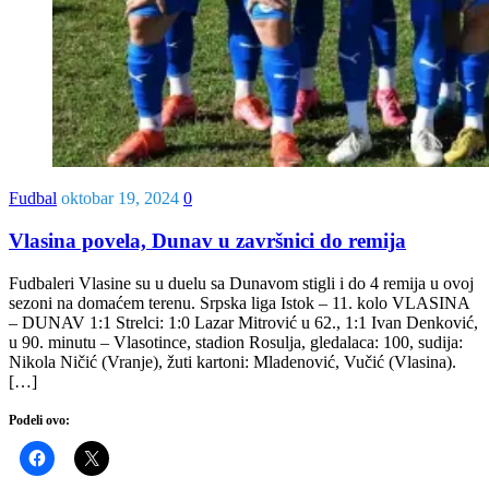
Fudbal
oktobar 19, 2024
0
Vlasina povela, Dunav u završnici do remija
Fudbaleri Vlasine su u duelu sa Dunavom stigli i do 4 remija u ovoj
sezoni na domaćem terenu. Srpska liga Istok – 11. kolo VLASINA
– DUNAV 1:1 Strelci: 1:0 Lazar Mitrović u 62., 1:1 Ivan Denković,
u 90. minutu – Vlasotince, stadion Rosulja, gledalaca: 100, sudija:
Nikola Ničić (Vranje), žuti kartoni: Mladenović, Vučić (Vlasina).
[…]
Podeli ovo: