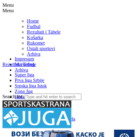
Menu
Menu
Home
Fudbal
Rezultati i Tabele
Košarka
Rukomet
Ostali sportovi
Arhiva
Impresum
Rezultati i Tabele
Marketing
Arhiva
Super liga
Prva liga Srbije
Srpska liga Istok
Zona Jug
Search for:
Jablanička okružna liga
Medjuopštinska liga FSJO
Zona Istok
Zona Centar
Zona Zapad – Rezultati i tabela