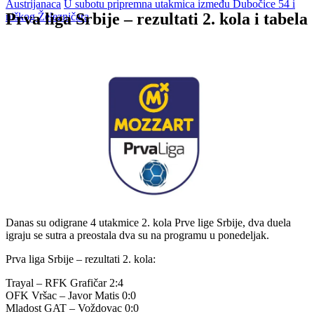
Austrijanaca
U subotu pripremna utakmica između Dubočice 54 i
Prva liga Srbije – rezultati 2. kola i tabela
niškog Železničara
Danas su odigrane 4 utakmice 2. kola Prve lige Srbije, dva duela
igraju se sutra a preostala dva su na programu u ponedeljak.
Prva liga Srbije – rezultati 2. kola:
Trayal – RFK Grafičar 2:4
OFK Vršac – Javor Matis 0:0
Mladost GAT – Voždovac 0:0