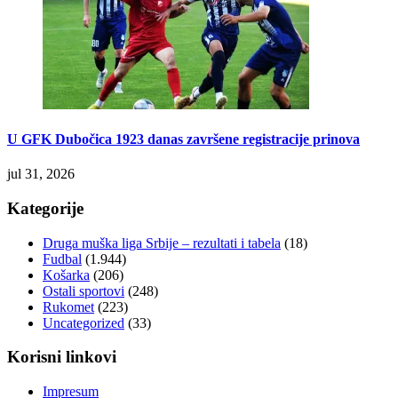
U GFK Dubočica 1923 danas završene registracije prinova
jul 31, 2026
Kategorije
Druga muška liga Srbije – rezultati i tabela
(18)
Fudbal
(1.944)
Košarka
(206)
Ostali sportovi
(248)
Rukomet
(223)
Uncategorized
(33)
Korisni linkovi
Impresum