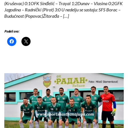
(Kruševac) 0:1OFK Sinđelić – Trayal 1:2Dunav – Vlasina 0:2GFK
Jagodina – Radnički (Pirot) 3:0 U nedelju se sastaju: SFS Borac –
Budućnost (Popovac)Žitorađa – […]
Podeli ovo: