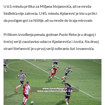
U 63. minutu prilika za Miljana Stojanovića, ali se mreža
Sinđelića nije zatresla. U 85. minutu Ajdarević je bio u prilici
da postigen gol za Nišlije, ali su mreže do kraja mirovale.
Prilikom izvođenja penala, golman Puste Reke je u drugoj i
trećoj seriji zaustaviuo udarce Ajadarevića i Jovića. Na druoj
strani Stefanović je u prvoj seriji odbranio šut Jovanovića.