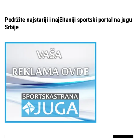
Podržite najstariji i najčitaniji sportski portal na jugu
Srbije