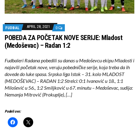
APRIL 28, 2021
FUDBAL
0
POBEDA ZA POČETAK NOVE SERIJE: Mladost
(Medoševac) – Radan 1:2
Fudbaleri Radana pobedili su danas u Medoševcu ekipu Mladosti i
najavili početak nove, veruju pobedničke serije, koja treba da ih
dovede do luke spasa. Srpska liga Istok – 31. kolo MLADOST
(MEDOŠEVAC) – RADAN 1:2 Strelci: 0:1 Ivanović u 18., 1:1
Milošević u 56., 1:2 Smiljković u 67. minutu – Medoševac, sudija:
Nemanja Mitrović (Prokuplje), […]
Podeli ovo: