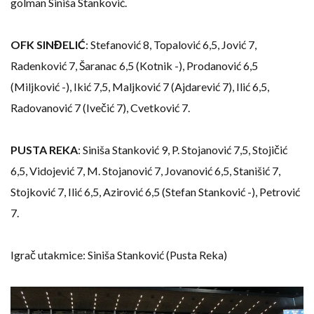
golman Siniša Stanković.
OFK SINĐELIĆ
: Stefanović 8, Topalović 6,5, Jović 7,
Radenković 7, Šaranac 6,5 (Kotnik -), Prodanović 6,5
(Miljković -), Ikić 7,5, Maljković 7 (Ajdarević 7), Ilić 6,5,
Radovanović 7 (Ivečić 7), Cvetković 7.
PUSTA REKA
: Siniša Stanković 9, P. Stojanović 7,5, Stojičić
6,5, Vidojević 7, M. Stojanović 7, Jovanović 6,5, Stanišić 7,
Stojković 7, Ilić 6,5, Azirović 6,5 (Stefan Stanković -), Petrović
7.
Igrač utakmice: Siniša Stanković (Pusta Reka)