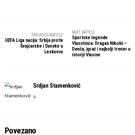
NEXT ARTICLE
PREVIOUS ARTICLE
Sportske legende
UEFA Liga nacija: Srbija protiv
Vlasotinca: Dragan Nikolić –
Švajcarske i Danske u
Denča, igrač i najbolji trener u
Leskovcu
istoriji Vlasine
Srdjan Stamenković
Povezano