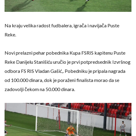
Na kraju velika radost fudbalera, igrača i navijača Puste
Reke.
Novi prelazni pehar pobednika Kupa FSRIS kapitenu Puste
Reke Danijelu Stanišiću uručio je prvi potpredsednik Izvršnog
odbora FS RIS Vladan Gašić,. Pobedniku je pripala nagrada
od 100.000 dinara, dok je poraženi finalista morao da se
zadovolji čekom na 50.000 dinara.