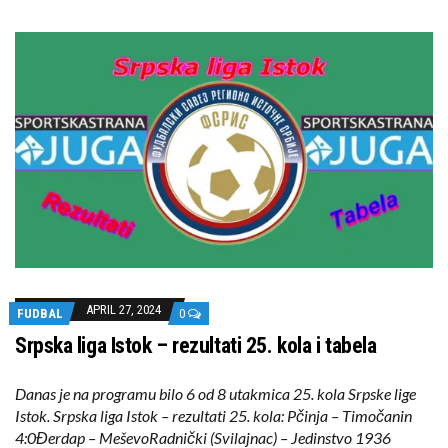
APRIL 27, 2024
FUDBAL
0
Srpska liga Istok – rezultati 25. kola i tabela
Danas je na programu bilo 6 od 8 utakmica 25. kola Srpske lige
Istok. Srpska liga Istok – rezultati 25. kola: Pčinja – Timočanin
4:0Đerdap – MeševoRadnički (Svilajnac) – Jedinstvo 1936