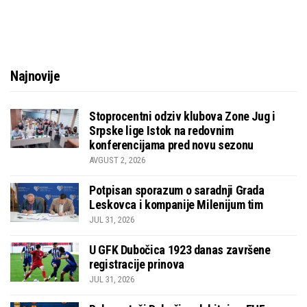
Najnovije
Stoprocentni odziv klubova Zone Jug i
Srpske lige Istok na redovnim
konferencijama pred novu sezonu
AVGUST 2, 2026
Potpisan sporazum o saradnji Grada
Leskovca i kompanije Milenijum tim
JUL 31, 2026
U GFK Dubočica 1923 danas završene
registracije prinova
JUL 31, 2026