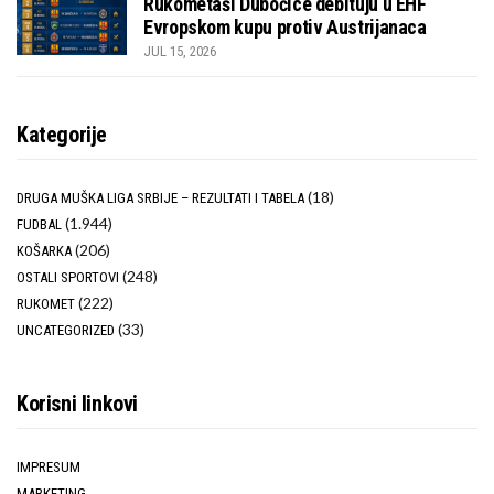
Rukometaši Dubočice debituju u EHF
Evropskom kupu protiv Austrijanaca
JUL 15, 2026
Kategorije
(18)
DRUGA MUŠKA LIGA SRBIJE – REZULTATI I TABELA
(1.944)
FUDBAL
(206)
KOŠARKA
(248)
OSTALI SPORTOVI
(222)
RUKOMET
(33)
UNCATEGORIZED
Korisni linkovi
IMPRESUM
MARKETING