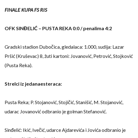
FINALE KUPA FS RIS
OFK SINĐELIĆ – PUSTA REKA 0:0 / penalima 4:2
Gradski stadion Dubočica, gledalaca: 1.000, sudija: Lazar
Pršić (Kruševac) 8, žuti kartoni: Jovanović, Petrović, Stojković
(Pusta Reka).
Strelci iz jedanaesteraca:
Pusta Reka; P. Stojanović, Stojičić, Stanišić, M. Stojanović,
udarac Jovanović odbranio je golman Stefanović.
Sinđelić: Ikić, Ivečić, udarce Ajdarevića i Jovića odbranio je