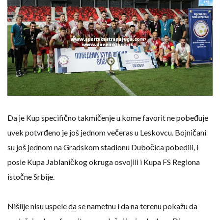
Da je Kup specifično takmičenje u kome favorit ne pobeđuje
uvek potvrđeno je još jednom večeras u Leskovcu. Bojničani
su još jednom na Gradskom stadionu Dubočica pobedili, i
posle Kupa Jablaničkog okruga osvojili i Kupa FS Regiona
istočne Srbije.
Nišlije nisu uspele da se nametnu i da na terenu pokažu da