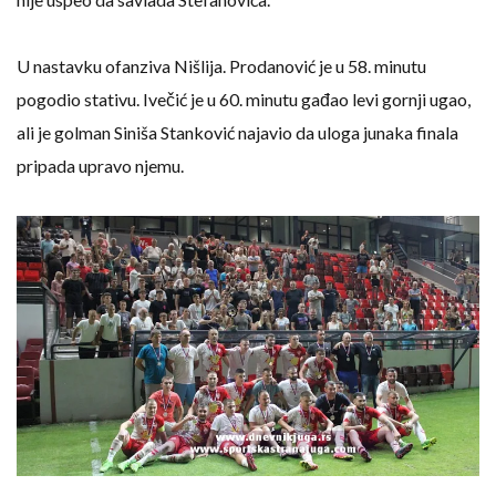
U nastavku ofanziva Nišlija. Prodanović je u 58. minutu
pogodio stativu. Ivečić je u 60. minutu gađao levi gornji ugao,
ali je golman Siniša Stanković najavio da uloga junaka finala
pripada upravo njemu.