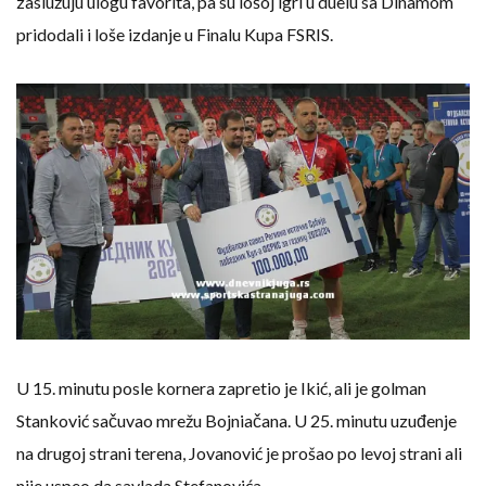
zaslužuju ulogu favorita, pa su lošoj igri u duelu sa Dinamom
pridodali i loše izdanje u Finalu Kupa FSRIS.
U 15. minutu posle kornera zapretio je Ikić, ali je golman
Stanković sačuvao mrežu Bojniačana. U 25. minutu uzuđenje
na drugoj strani terena, Jovanović je prošao po levoj strani ali
nije uspeo da savlada Stefanovića.