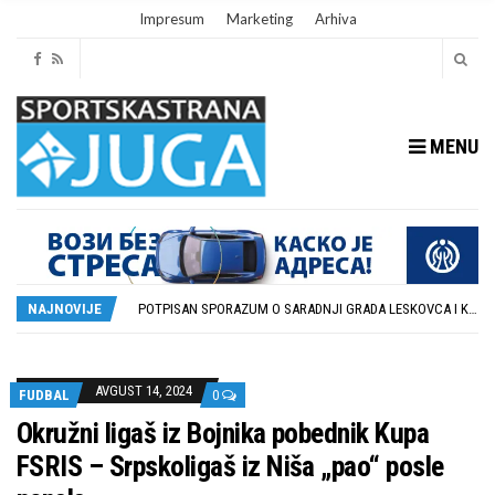
Impresum
Marketing
Arhiva
MENU
ISTORIJSKA PRILIKA: DUBOČICA 54 NA MEĐUNARODNOJ SCENI
STOPROCENTNI ODZIV KLUBOVA ZONE JUG I SRPSKE LIGE ISTOK NA REDOVNIM KONFERENCIJAMA PRED NOVU SEZONU
POTPISAN SPORAZUM O SARADNJI GRADA LESKOVCA I KOMPANIJE MILENIJUM TIM
NAJNOVIJE
U GFK DUBOČICA 1923 DANAS ZAVRŠENE REGISTRACIJE PRINOVA
RUKOMETAŠI DUBOČICE DEBITUJU U EHF EVROPSKOM KUPU PROTIV AUSTRIJANACA
ISTORIJSKA PRILIKA: DUBOČICA 54 NA MEĐUNARODNOJ SCENI
STOPROCENTNI ODZIV KLUBOVA ZONE JUG I SRPSKE LIGE ISTOK NA REDOVNIM KONFERENCIJAMA PRED NOVU SEZONU
AVGUST 14, 2024
FUDBAL
0
Okružni ligaš iz Bojnika pobednik Kupa
FSRIS – Srpskoligaš iz Niša „pao“ posle