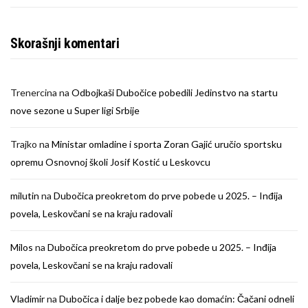
Skorašnji komentari
Trenercina
na
Odbojkaši Dubočice pobedili Jedinstvo na startu
nove sezone u Super ligi Srbije
Trajko
na
Ministar omladine i sporta Zoran Gajić uručio sportsku
opremu Osnovnoj školi Josif Kostić u Leskovcu
milutin
na
Dubočica preokretom do prve pobede u 2025. – Inđija
povela, Leskovčani se na kraju radovali
Milos
na
Dubočica preokretom do prve pobede u 2025. – Inđija
povela, Leskovčani se na kraju radovali
Vladimir
na
Dubočica i dalje bez pobede kao domaćin: Čačani odneli