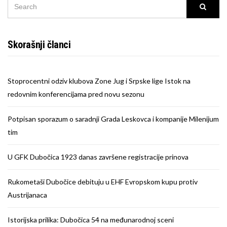
SEARCH
Searc
FOR:
Skorašnji članci
Stoprocentni odziv klubova Zone Jug i Srpske lige Istok na
redovnim konferencijama pred novu sezonu
Potpisan sporazum o saradnji Grada Leskovca i kompanije Milenijum
tim
U GFK Dubočica 1923 danas završene registracije prinova
Rukometaši Dubočice debituju u EHF Evropskom kupu protiv
Austrijanaca
Istorijska prilika: Dubočica 54 na međunarodnoj sceni