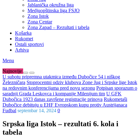
Jablanička okružna liga
Medjuopštinska liga FSJO
Zona Istok
Zona Centar
Zona Zapad – Rezultati i tabela
Košarka
Rukomet
Ostali sportovi
Arhiva
Menu
Najnovije
U subotu pripremna utakmica između Dubočice 54 i niškog
Železničara
Stoprocentni odziv klubova Zone Jug i Srpske lige Istok
na redovnim konferencijama pred novu sezonu
Potpisan sporazum o
saradnji Grada Leskovca i kompanije Milenijum tim
U GFK
Dubočica 1923 danas završene registracije prinova
Rukometaši
Dubočice debituju u EHF Evropskom kupu protiv Austrijanaca
Fudbal
septembar 14, 2024
0
Srpska liga Istok – rezultati 6. kola i
tabela