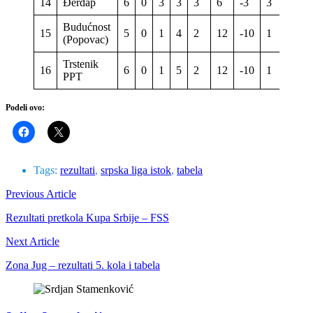
14
Đerdap
6
0
3
3
3
6
-3
3
Budućnost
15
5
0
1
4
2
12
-10
1
(Popovac)
Trstenik
16
6
0
1
5
2
12
-10
1
PPT
Podeli ovo:
Tags:
rezultati
,
srpska liga istok
,
tabela
Previous Article
Rezultati pretkola Kupa Srbije – FSS
Next Article
Zona Jug – rezultati 5. kola i tabela