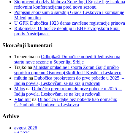
Stoprocentni odziv klubova Zone Jug i Srpske lige Istok na
redovnim konferencijama pred novu sezonu
Potpisan sporazum o saradnji Grada Leskovca i kompanije
Milenijum tim
U GFK Dubočica 1923 danas završene registracije prinova
Rukometaši Dubočice debituju u EHF Evropskom kupu
protiv Austrijanaca
Skorašnji komentari
Trenercina
na
Odbojkaši Dubočice pobedili Jedinstvo na
startu nove sezone u Super ligi Srbije
Trajko
na
Ministar omladine i sporta Zoran Gajić uručio
sportsku opremu Osnovnoj školi Josif Kostić u Leskovcu
milutin
na
Dubočica preokretom do prve pobede u 2025. –
Inđija povela, Leskovčani se na kraju radovali
Milos
na
Dubočica preokretom do prve pobede u 2025. –
Inđija povela, Leskovčani se na kraju radovali
Vladimir
na
Dubočica i dalje bez pobede kao domaćin:
Čačani odneli bodove iz Leskovca
Arhive
avgust 2026