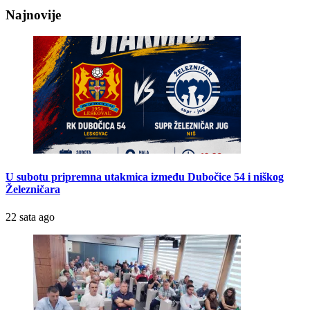
Najnovije
U subotu pripremna utakmica između Dubočice 54 i niškog
Železničara
22 sata ago