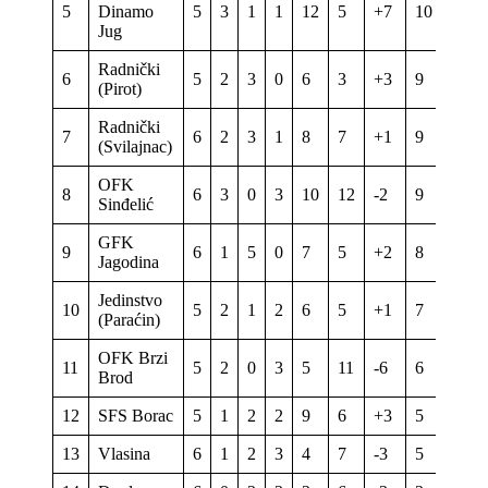
5
Dinamo
5
3
1
1
12
5
+7
10
Jug
Radnički
6
5
2
3
0
6
3
+3
9
(Pirot)
Radnički
7
6
2
3
1
8
7
+1
9
(Svilajnac)
OFK
8
6
3
0
3
10
12
-2
9
Sinđelić
GFK
9
6
1
5
0
7
5
+2
8
Jagodina
Jedinstvo
10
5
2
1
2
6
5
+1
7
(Paraćin)
OFK Brzi
11
5
2
0
3
5
11
-6
6
Brod
12
SFS Borac
5
1
2
2
9
6
+3
5
13
Vlasina
6
1
2
3
4
7
-3
5