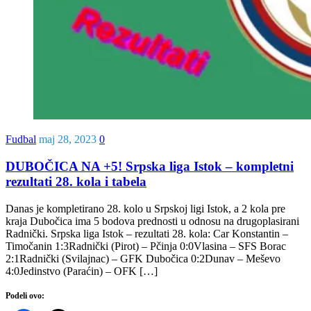
Fudbal
maj 28, 2023
0
DUBOČICA NA +5! Srpska liga Istok – kompletni
rezultati 28. kola i tabela
Danas je kompletirano 28. kolo u Srpskoj ligi Istok, a 2 kola pre
kraja Dubočica ima 5 bodova prednosti u odnosu na drugoplasirani
Radnički. Srpska liga Istok – rezultati 28. kola: Car Konstantin –
Timočanin 1:3Radnički (Pirot) – Pčinja 0:0Vlasina – SFS Borac
2:1Radnički (Svilajnac) – GFK Dubočica 0:2Dunav – Meševo
4:0Jedinstvo (Paraćin) – OFK […]
Podeli ovo: