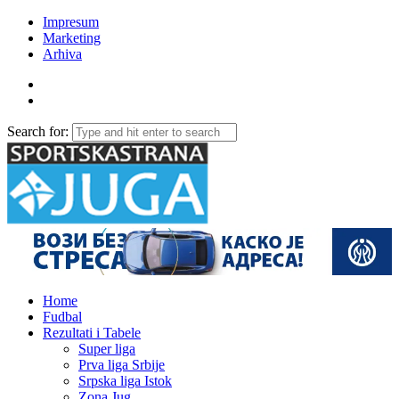
Impresum
Marketing
Arhiva
Search for:
Home
Fudbal
Rezultati i Tabele
Super liga
Prva liga Srbije
Srpska liga Istok
Zona Jug