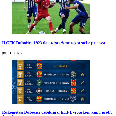
U GFK Dubočica 1923 danas završene registracije prinova
jul 31, 2026
Rukometaši Dubočice debituju u EHF Evropskom kupu protiv