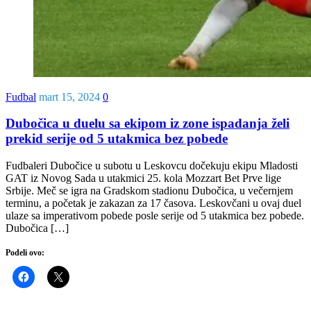
Fudbal
mart 15, 2024
0
Dubočica u duelu sa ekipom iz zone ispadanja želi
prekid serije od 5 utakmica bez pobede
Fudbaleri Dubočice u subotu u Leskovcu dočekuju ekipu Mladosti
GAT iz Novog Sada u utakmici 25. kola Mozzart Bet Prve lige
Srbije. Meč se igra na Gradskom stadionu Dubočica, u večernjem
terminu, a početak je zakazan za 17 časova. Leskovčani u ovaj duel
ulaze sa imperativom pobede posle serije od 5 utakmica bez pobede.
Dubočica […]
Podeli ovo: