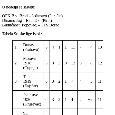
U nedelju se sastaju:
OFK Brzi Brod – Jedinstvo (Paraćin)
Dinamo Jug – Radnički (Pirot)
Budućnost (Popovac) – SFS Borac
Tabela Srpske lige Istok:
Dunav
1
6
4
1
1
11
7
+4
13
(Prahovo)
Morava
2
1918
6
3
3
0
13
5
+8
12
(Ćuprija)
Timok
3
1919
6
3
2
1
7
4
+3
11
(Zaječar)
Jedinstvo
4
1936
6
3
2
1
4
2
+2
11
(Kruševac)
SU