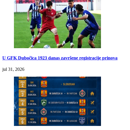
U GFK Dubočica 1923 danas završene registracije prinova
jul 31, 2026