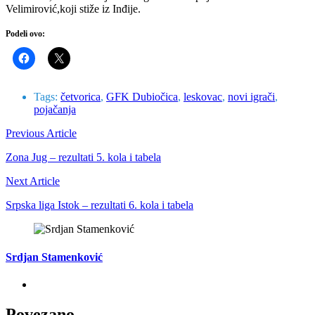
Velimirović,koji stiže iz Inđije.
Podeli ovo:
Tags:
četvorica
,
GFK Dubiočica
,
leskovac
,
novi igrači
,
pojačanja
Previous Article
Zona Jug – rezultati 5. kola i tabela
Next Article
Srpska liga Istok – rezultati 6. kola i tabela
Srdjan Stamenković
Povezano