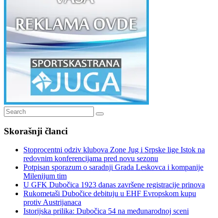
Search
Search
for:
Skorašnji članci
Stoprocentni odziv klubova Zone Jug i Srpske lige Istok na
redovnim konferencijama pred novu sezonu
Potpisan sporazum o saradnji Grada Leskovca i kompanije
Milenijum tim
U GFK Dubočica 1923 danas završene registracije prinova
Rukometaši Dubočice debituju u EHF Evropskom kupu
protiv Austrijanaca
Istorijska prilika: Dubočica 54 na međunarodnoj sceni