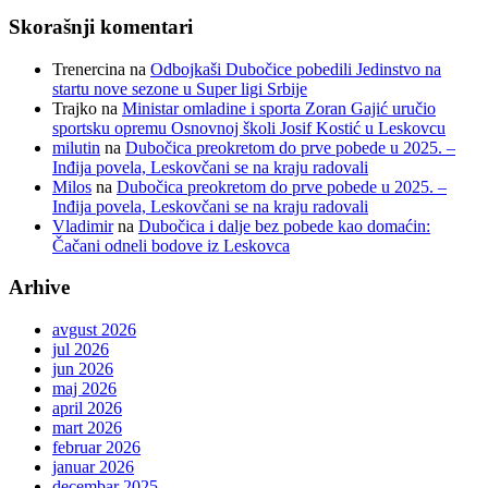
Skorašnji komentari
Trenercina
na
Odbojkaši Dubočice pobedili Jedinstvo na
startu nove sezone u Super ligi Srbije
Trajko
na
Ministar omladine i sporta Zoran Gajić uručio
sportsku opremu Osnovnoj školi Josif Kostić u Leskovcu
milutin
na
Dubočica preokretom do prve pobede u 2025. –
Inđija povela, Leskovčani se na kraju radovali
Milos
na
Dubočica preokretom do prve pobede u 2025. –
Inđija povela, Leskovčani se na kraju radovali
Vladimir
na
Dubočica i dalje bez pobede kao domaćin:
Čačani odneli bodove iz Leskovca
Arhive
avgust 2026
jul 2026
jun 2026
maj 2026
april 2026
mart 2026
februar 2026
januar 2026
decembar 2025