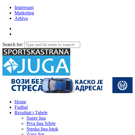
Impresum
Marketing
Arhiva
Search for:
Home
Fudbal
Rezultati i Tabele
Super liga
Prva liga Srbije
Srpska liga Istok
Zona Jug