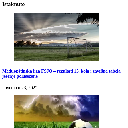
Istaknuto
Međuopštinska liga FSJO – rezultati 15. kola i završna tabela
jesenje polusezone
novembar 23, 2025