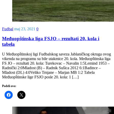
Fudbal
maj 23, 2021
0
Međuopštinska liga FSJO – rezultati 20. kola i
tabela
U Međuopštinskoj ligi Fudbalskog saveza Jablaničkog okruga ovog
vikenda na programu su bile utakmice 20. kola. Međuopštinska liga
FS JO – rezultati 20. kola: Turekovac – Navalin 1:5Lemind 1953 –
Radnički 2:0Mladost (B) – Radnik Sušica 2012 6:1Badince –
Mladost (DL) 4:0Veliko Trnjane – Marjan MB 1:2 Tabela
Međuopštinske lige FSJO posle 20. kola: 1 […]
Podeli ovo: