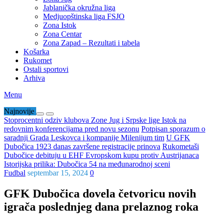
Jablanička okružna liga
Medjuopštinska liga FSJO
Zona Istok
Zona Centar
Zona Zapad – Rezultati i tabela
Košarka
Rukomet
Ostali sportovi
Arhiva
Menu
Najnovije
Stoprocentni odziv klubova Zone Jug i Srpske lige Istok na
redovnim konferencijama pred novu sezonu
Potpisan sporazum o
saradnji Grada Leskovca i kompanije Milenijum tim
U GFK
Dubočica 1923 danas završene registracije prinova
Rukometaši
Dubočice debituju u EHF Evropskom kupu protiv Austrijanaca
Istorijska prilika: Dubočica 54 na međunarodnoj sceni
Fudbal
septembar 15, 2024
0
GFK Dubočica dovela četvoricu novih
igrača poslednjeg dana prelaznog roka