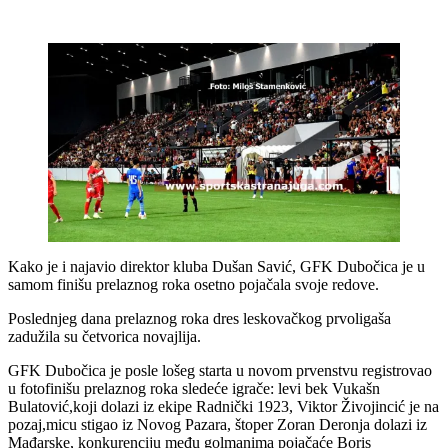
Kako je i najavio direktor kluba Dušan Savić, GFK Dubočica je u
samom finišu prelaznog roka osetno pojačala svoje redove.
Poslednjeg dana prelaznog roka dres leskovačkog prvoligaša
zadužila su četvorica novajlija.
GFK Dubočica je posle lošeg starta u novom prvenstvu registrovao
u fotofinišu prelaznog roka sledeće igrače: levi bek Vukašn
Bulatović,koji dolazi iz ekipe Radnički 1923, Viktor Živojincić je na
pozaj,micu stigao iz Novog Pazara, štoper Zoran Deronja dolazi iz
Mađarske, konkurenciju među golmanima pojačaće Boris