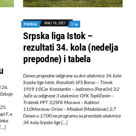
MAJ 16, 2021
FUDBAL
0
Srpska liga Istok –
rezultati 34. kola (nedelja
prepodne) i tabela
u
Danas prepodne odigrane su dve utakmice 34. kola
Srpske lige Istok. Rezultati: SFS Borac – Timok
 26.
1919 1:0Car Konstantin – Jedinstvo (Paraćin) 3:2
čekuje
Juče su odigrane 3 utakmice: OFK Topličanin –
Trstenik PPT 3:2SFK Morava – Kablovi
025.
11:0Moravac Orion – Mladost (Medoševac) 2:7
pi F, a
Danas u 17:00 na programu su preostale utakmice
binka
34. kola Srpske lige […]
[…]