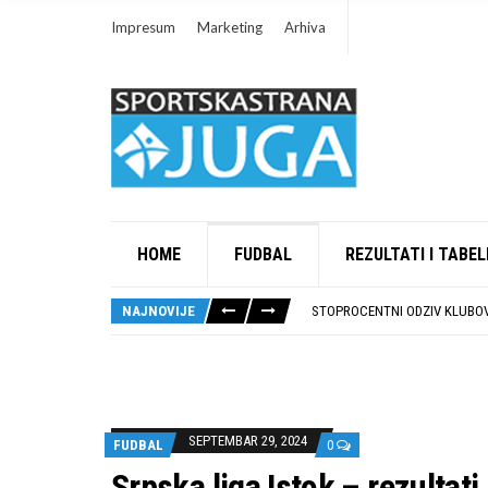
Impresum
Marketing
Arhiva
HOME
FUDBAL
REZULTATI I TABEL
RUKOMETAŠI DUBOČICE DEBIT
U SUBOTU PRIPREMNA UTAKMI
NAJNOVIJE
STOPROCENTNI ODZIV KLUBOV
POTPISAN SPORAZUM O SARAD
U GFK DUBOČICA 1923 DANAS 
RUKOMETAŠI DUBOČICE DEBIT
U SUBOTU PRIPREMNA UTAKMI
SEPTEMBAR 29, 2024
FUDBAL
0
Srpska liga Istok – rezultati 