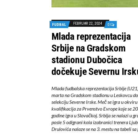
FEBRUAR 22, 2024
FUDBAL
0
Mlada reprezentacija
Srbije na Gradskom
stadionu Dubočica
dočekuje Severnu Irsk
Mlada fudbalska reprezentacija Srbije (U21)
marta na Gradskom stadionu u Leskovcu do
selekciju Severne Irske. Meč se igra u okviru
kvalifikacija za Prvenstvo Evrope koje se 2
godine igra u Slovačkoj. Srbija se nalazi u gru
posle 5 odigrani kola izabranici trenera Lju
Drulovića nalaze se na 3. mestu na tabeli sa 