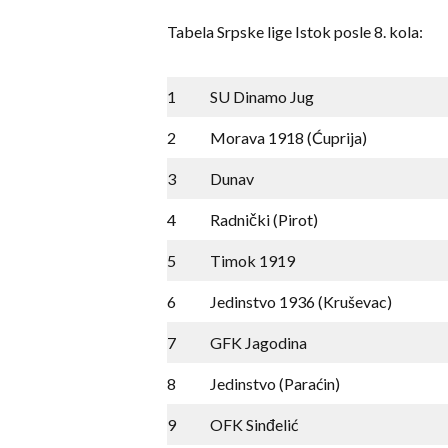
Tabela Srpske lige Istok posle 8. kola:
1
SU Dinamo Jug
2
Morava 1918 (Ćuprija)
3
Dunav
4
Radnički (Pirot)
5
Timok 1919
6
Jedinstvo 1936 (Kruševac)
7
GFK Jagodina
8
Jedinstvo (Paraćin)
9
OFK Sinđelić