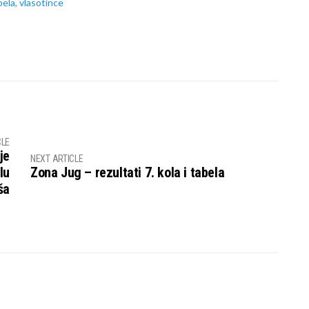
bela
,
vlasotince
CLE
je
NEXT ARTICLE
lu
Zona Jug – rezultati 7. kola i tabela
ša