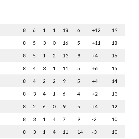
8
6
1
1
18
6
+12
19
8
5
3
0
16
5
+11
18
8
5
1
2
13
9
+4
16
8
4
3
1
11
5
+6
15
8
4
2
2
9
5
+4
14
8
3
4
1
6
4
+2
13
8
2
6
0
9
5
+4
12
8
3
1
4
7
9
-2
10
8
3
1
4
11
14
-3
10