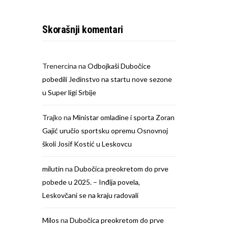
Skorašnji komentari
Trenercina
na
Odbojkaši Dubočice
pobedili Jedinstvo na startu nove sezone
u Super ligi Srbije
Trajko
na
Ministar omladine i sporta Zoran
Gajić uručio sportsku opremu Osnovnoj
školi Josif Kostić u Leskovcu
milutin
na
Dubočica preokretom do prve
pobede u 2025. – Inđija povela,
Leskovčani se na kraju radovali
Milos
na
Dubočica preokretom do prve