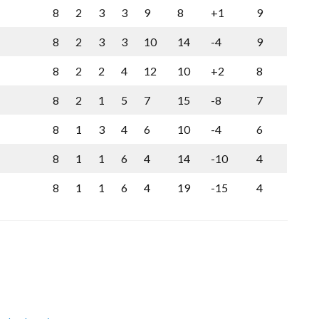
8
2
3
3
9
8
+1
9
8
2
3
3
10
14
-4
9
8
2
2
4
12
10
+2
8
8
2
1
5
7
15
-8
7
8
1
3
4
6
10
-4
6
8
1
1
6
4
14
-10
4
8
1
1
6
4
19
-15
4