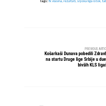
Tags:
fk vlasina
,
rezultati
,
srpska liga istok
,
ta
PREVIOUS ARTI
Košarkaši Dunava pobedili Zdravl
na startu Druge lige Srbije u due
bivših KLS liga