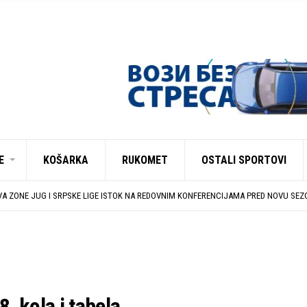
E
KOŠARKA
RUKOMET
OSTALI SPORTOVI
UJU U EHF EVROPSKOM KUPU PROTIV AUSTRIJANACA
CA IZMEĐU DUBOČICE 54 I NIŠKOG ŽELEZNIČARA
A ZONE JUG I SRPSKE LIGE ISTOK NA REDOVNIM KONFERENCIJAMA PRED NOVU SE
NJI GRADA LESKOVCA I KOMPANIJE MILENIJUM TIM
ZAVRŠENE REGISTRACIJE PRINOVA
UJU U EHF EVROPSKOM KUPU PROTIV AUSTRIJANACA
CA IZMEĐU DUBOČICE 54 I NIŠKOG ŽELEZNIČARA
8. kola i tabela