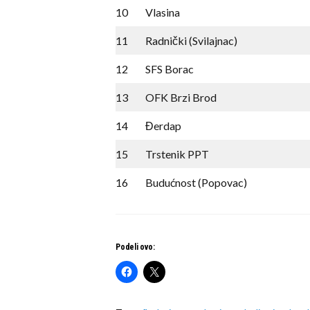
10
Vlasina
11
Radnički (Svilajnac)
12
SFS Borac
13
OFK Brzi Brod
14
Đerdap
15
Trstenik PPT
16
Budućnost (Popovac)
Podeli ovo: