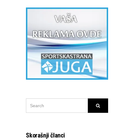
SEARCH
Search
FOR:
Skorašnji članci