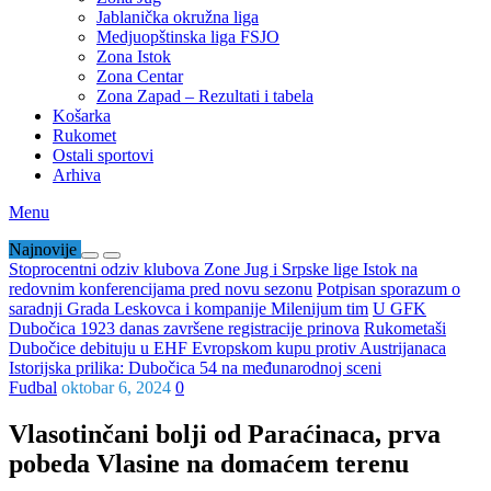
Jablanička okružna liga
Medjuopštinska liga FSJO
Zona Istok
Zona Centar
Zona Zapad – Rezultati i tabela
Košarka
Rukomet
Ostali sportovi
Arhiva
Menu
Najnovije
Stoprocentni odziv klubova Zone Jug i Srpske lige Istok na
redovnim konferencijama pred novu sezonu
Potpisan sporazum o
saradnji Grada Leskovca i kompanije Milenijum tim
U GFK
Dubočica 1923 danas završene registracije prinova
Rukometaši
Dubočice debituju u EHF Evropskom kupu protiv Austrijanaca
Istorijska prilika: Dubočica 54 na međunarodnoj sceni
Fudbal
oktobar 6, 2024
0
Vlasotinčani bolji od Paraćinaca, prva
pobeda Vlasine na domaćem terenu