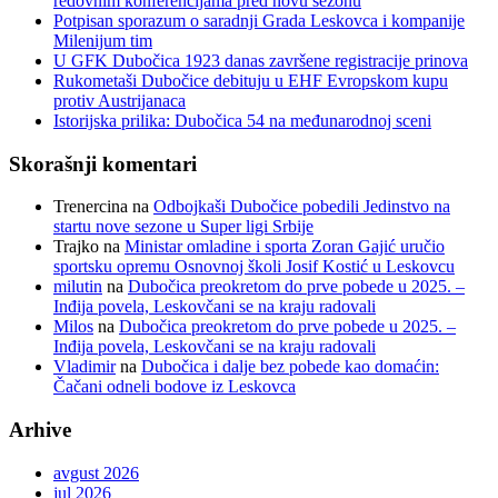
redovnim konferencijama pred novu sezonu
Potpisan sporazum o saradnji Grada Leskovca i kompanije
Milenijum tim
U GFK Dubočica 1923 danas završene registracije prinova
Rukometaši Dubočice debituju u EHF Evropskom kupu
protiv Austrijanaca
Istorijska prilika: Dubočica 54 na međunarodnoj sceni
Skorašnji komentari
Trenercina
na
Odbojkaši Dubočice pobedili Jedinstvo na
startu nove sezone u Super ligi Srbije
Trajko
na
Ministar omladine i sporta Zoran Gajić uručio
sportsku opremu Osnovnoj školi Josif Kostić u Leskovcu
milutin
na
Dubočica preokretom do prve pobede u 2025. –
Inđija povela, Leskovčani se na kraju radovali
Milos
na
Dubočica preokretom do prve pobede u 2025. –
Inđija povela, Leskovčani se na kraju radovali
Vladimir
na
Dubočica i dalje bez pobede kao domaćin:
Čačani odneli bodove iz Leskovca
Arhive
avgust 2026
jul 2026