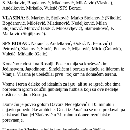
S. Marković, Bogdanović, Mladenović, Milošević (Vlasina),
Anđelković, Mirkailo, Vuletić (SFS Borac).
VLASINA
: S. Marković, Stojković, Marko Stojanović (Nikolić),
Bogdanović, Milošević, Mladenović, Nedeljković, Milan
Stojanović, Mitrović (Đokić, Milosavljević), Stamenković, F.
Marković (Stojiljković).
SFS BORAC
: Narančić, Anđelković, Đokić, N. Petrović (L.
Petrović), Zlatković, Simić, Petković, Mijatović, Mićić (Čolović),
Vuletić, Mirkailo (Gajić).
Konačno radost i na Rosulji. Posle remija sa kruševačkim
Jedinstvom, Jagodinom i Sinđelićem i poraza u duelu sa liderom iz
Vranja, Vlasina je ubeležilai prvu „trojku“ na domaćem terenu.
Vreme i teren daleko od idealnih za igru, ali su se igrači oba tima
borbenom igrom odužili ljubiteljima fudbala koji su ove nedelje
došli na stadion Rosulja.
Domaćin je poveo golom Davora Nedeljković u 10. minutu i
najavio pobedničke ambicije. Gosti iz Paraćina se nisu predavali pa
je iskusni Danijel Zlatković u 31. minutu doneo rezultatsko
poravnanje.
U nastavku Vlasina je bolju igru krunisala golom Veljka