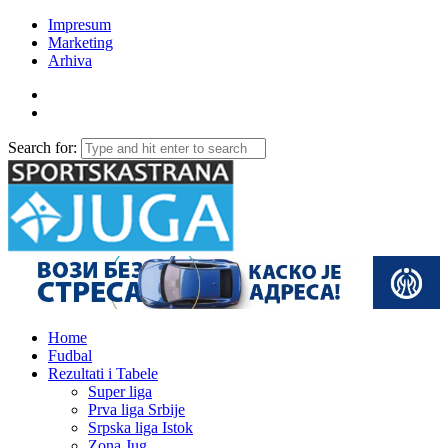
Impresum
Marketing
Arhiva
Search for:
Home
Fudbal
Rezultati i Tabele
Super liga
Prva liga Srbije
Srpska liga Istok
Zona Jug