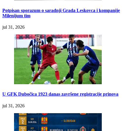
Potpisan sporazum o saradnji Grada Leskovca i kompanije
Milenijum tim
jul 31, 2026
U GFK Dubočica 1923 danas završene registracije prinova
jul 31, 2026