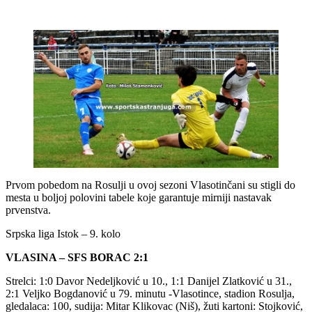
Prvom pobedom na Rosulji u ovoj sezoni Vlasotinčani su stigli do
mesta u boljoj polovini tabele koje garantuje mirniji nastavak
prvenstva.
Srpska liga Istok – 9. kolo
VLASINA – SFS BORAC 2:1
Strelci: 1:0 Davor Nedeljković u 10., 1:1 Danijel Zlatković u 31.,
2:1 Veljko Bogdanović u 79. minutu -Vlasotince, stadion Rosulja,
gledalaca: 100, sudija: Mitar Klikovac (Niš), žuti kartoni: Stojković,