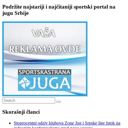
Podržite najstariji i najčitaniji sportski portal na
jugu Srbije
Search
Search
for:
Skorašnji članci
Stoprocentni odziv klubova Zone Jug i Srpske lige Istok na