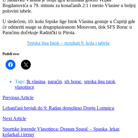
Bogdanovića u 79. minutu za konačanih 2:1 i mesto Vlasine u boljoj
polovini tabele.
U sledećem, 10. kolu Srpske lige Istok Vlasina gostuje u Ćupriji gde
će odmeriti snage sa drugoplasiranom Moravom, dok SFS Borac u
Paraćinu dočekuje Radnički iz Pirota.
Srpska liga Istok – rezultati 9. kola i tabela
Podeli ovo:
Tags:
fk vlasina
,
paraćin
,
sfs borac
,
srpska liga istok
,
vlasotince
Previous Article
Lebančani brojali do 9: Radan demolirao Donju Lomnicu
Next Article
Sportske legende Vlasotinca: Dragan Spasić – Spaska, lekar,
košarkaš i trener