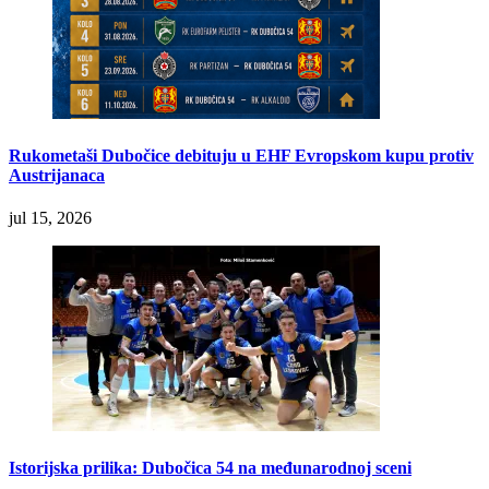
Rukometaši Dubočice debituju u EHF Evropskom kupu protiv
Austrijanaca
jul 15, 2026
Istorijska prilika: Dubočica 54 na međunarodnoj sceni