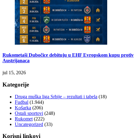
Rukometaši Dubočice debituju u EHF Evropskom kupu protiv
Austrijanaca
jul 15, 2026
Kategorije
Druga muška liga Srbije – rezultati i tabela
(18)
Fudbal
(1.944)
Košarka
(206)
Ostali sportovi
(248)
Rukomet
(222)
Uncategorized
(33)
Korisni linkovi