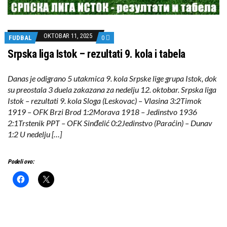
OKTOBAR 11, 2025
FUDBAL
0
Srpska liga Istok – rezultati 9. kola i tabela
Danas je odigrano 5 utakmica 9. kola Srpske lige grupa Istok, dok
su preostala 3 duela zakazana za nedelju 12. oktobar. Srpska liga
Istok – rezultati 9. kola Sloga (Leskovac) – Vlasina 3:2Timok
1919 – OFK Brzi Brod 1:2Morava 1918 – Jedinstvo 1936
2:1Trstenik PPT – OFK Sinđelić 0:2Jedinstvo (Paraćin) – Dunav
1:2 U nedelju […]
Podeli ovo: