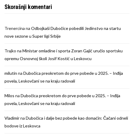
Skorašnji komentari
Trenercina
na
Odbojkaši Dubočice pobedili Jedinstvo na startu
nove sezone u Super ligi Srbije
Trajko
na
Ministar omladine i sporta Zoran Gajić uručio sportsku
opremu Osnovnoj školi Josif Kostić u Leskovcu
milutin
na
Dubočica preokretom do prve pobede u 2025. – Inđija
povela, Leskovčani se na kraju radovali
Milos
na
Dubočica preokretom do prve pobede u 2025. – Inđija
povela, Leskovčani se na kraju radovali
Vladimir
na
Dubočica i dalje bez pobede kao domaćin: Čačani odneli
bodove iz Leskovca