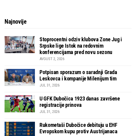
Najnovije
Stoprocentni odziv klubova Zone Jug i
Srpske lige Istok na redovnim
konferencijama pred novu sezonu
AVGUST 2, 2026
Potpisan sporazum o saradnji Grada
Leskovca i kompanije Milenijum tim
JUL 31, 2026
U GFK Dubočica 1923 danas završene
registracije prinova
JUL 31, 2026
Rukometaši Dubočice debituju u EHF
Evropskom kupu protiv Austrijanaca