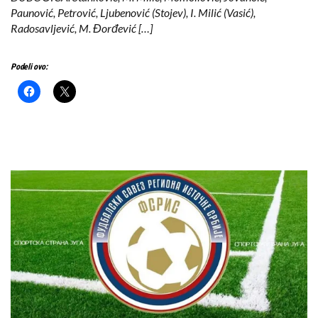
Paunović, Petrović, Ljubenović (Stojev), I. Milić (Vasić),
Radosavljević, M. Đorđević […]
Podeli ovo: