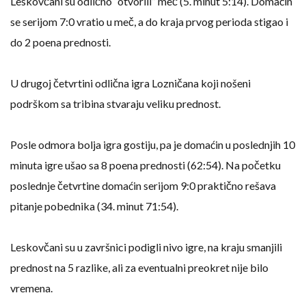
Leskovčani su odlično “otvorili” meč (5. minut 5:14). Domaćin
se serijom 7:0 vratio u meč, a do kraja prvog perioda stigao i
do 2 poena prednosti.
U drugoj četvrtini odlična igra Lozničana koji nošeni
podrškom sa tribina stvaraju veliku prednost.
Posle odmora bolja igra gostiju, pa je domaćin u poslednjih 10
minuta igre ušao sa 8 poena prednosti (62:54). Na početku
poslednje četvrtine domaćin serijom 9:0 praktično rešava
pitanje pobednika (34. minut 71:54).
Leskovčani su u završnici podigli nivo igre, na kraju smanjili
prednost na 5 razlike, ali za eventualni preokret nije bilo
vremena.