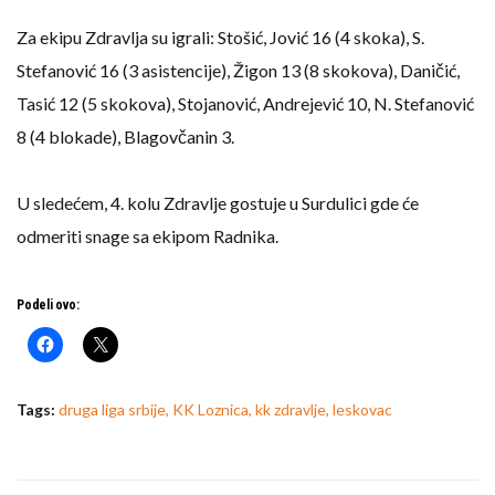
Za ekipu Zdravlja su igrali: Stošić, Jović 16 (4 skoka), S.
Stefanović 16 (3 asistencije), Žigon 13 (8 skokova), Daničić,
Tasić 12 (5 skokova), Stojanović, Andrejević 10, N. Stefanović
8 (4 blokade), Blagovčanin 3.
U sledećem, 4. kolu Zdravlje gostuje u Surdulici gde će
odmeriti snage sa ekipom Radnika.
Podeli ovo:
Tags:
druga liga srbije
,
KK Loznica
,
kk zdravlje
,
leskovac