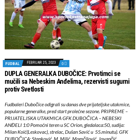
FEBRUAR 25, 2023
FUDBAL
0
DUPLA GENERALKA DUBOČICE: Prvotimci se
mučili sa Nebeskim Anđelima, rezervisti sugurni
protiv Svetlosti
Fudbaleri Dubočice odigrali su danas dve prijateljske utakmice,
popularne generalke, pred start prolećne sezone. PRIPREME –
PRIJATELJSKA UTAKMICA GFK DUBOČICA – NEBESKI
ANĐELI 1:0 Pomoćni teren u SC Orion, gledalaca:50, sudija:
Milan Koić(Leskovac), strelac, Dušan Savić u 55.minutu). GFK
DUBOČICA: Stanković, M. Milić, Momčilović, Jovančić,