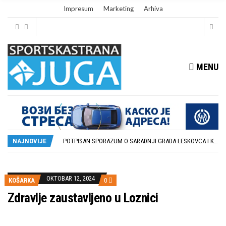
Impresum
Marketing
Arhiva
MENU
ISTORIJSKA PRILIKA: DUBOČICA 54 NA MEĐUNARODNOJ SCENI
STOPROCENTNI ODZIV KLUBOVA ZONE JUG I SRPSKE LIGE ISTOK NA REDOVNIM KONFERENCIJAMA PRED NOVU SEZONU
POTPISAN SPORAZUM O SARADNJI GRADA LESKOVCA I KOMPANIJE MILENIJUM TIM
NAJNOVIJE
U GFK DUBOČICA 1923 DANAS ZAVRŠENE REGISTRACIJE PRINOVA
RUKOMETAŠI DUBOČICE DEBITUJU U EHF EVROPSKOM KUPU PROTIV AUSTRIJANACA
ISTORIJSKA PRILIKA: DUBOČICA 54 NA MEĐUNARODNOJ SCENI
STOPROCENTNI ODZIV KLUBOVA ZONE JUG I SRPSKE LIGE ISTOK NA REDOVNIM KONFERENCIJAMA PRED NOVU SEZONU
OKTOBAR 12, 2024
KOŠARKA
0
Zdravlje zaustavljeno u Loznici