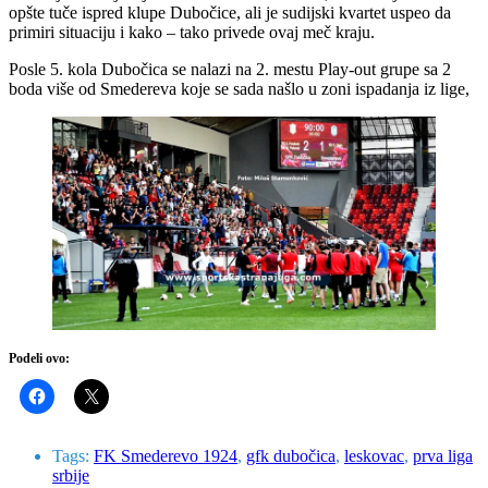
opšte tuče ispred klupe Dubočice, ali je sudijski kvartet uspeo da
primiri situaciju i kako – tako privede ovaj meč kraju.
Posle 5. kola Dubočica se nalazi na 2. mestu Play-out grupe sa 2
boda više od Smedereva koje se sada našlo u zoni ispadanja iz lige,
Podeli ovo:
Tags:
FK Smederevo 1924
,
gfk dubočica
,
leskovac
,
prva liga
srbije