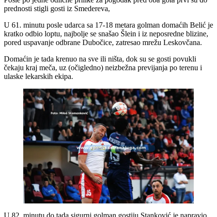
prednosti stigli gosti iz Smedereva,
U 61. minutu posle udarca sa 17-18 metara golman domaćih Belić je
kratko odbio loptu, najbolje se snašao Šlein i iz neposredne blizine,
pored uspavanje odbrane Dubočice, zatresao mrežu Leskovčana.
Domaćin je tada krenuo na sve ili ništa, dok su se gosti povukli
čekaju kraj meča, uz (očigledno) neizbežna previjanja po terenu i
ulaske lekarskih ekipa.
U 82. minutu do tada sigurni golman gostiju Stanković je napravio