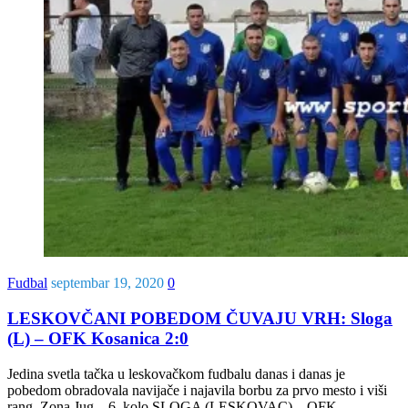
Fudbal
septembar 19, 2020
0
LESKOVČANI POBEDOM ČUVAJU VRH: Sloga
(L) – OFK Kosanica 2:0
Jedina svetla tačka u leskovačkom fudbalu danas i danas je
pobedom obradovala navijače i najavila borbu za prvo mesto i viši
rang. Zona Jug – 6. kolo SLOGA (LESKOVAC) – OFK