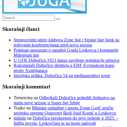
Search
Search
for:
Skorašnji članci
Stoprocentni odziv klubova Zone Jug i Srpske lige Istok na
redovnim konferencijama pred novu sezonu
Potpisan sporazum o saradnji Grada Leskovca i kompanije
Milenijum tim
U GFK Dubočica 1923 danas završene registracije prinova
Rukometaši Dubočice debituju u EHF Evropskom kupu
protiv Austrijanaca
Istorijska prilika: Dubočica 54 na međunarodnoj sceni
Skorašnji komentari
Trenercina
na
Odbojkaši Dubočice pobedili Jedinstvo na
startu nove sezone u Super ligi Srbije
Trajko
na
Ministar omladine i sporta Zoran Gajić uručio
sportsku opremu Osnovnoj školi Josif Kostić u Leskovcu
milutin
na
Dubočica preokretom do prve pobede u 2025. –
Inđija povela, Leskovčani se na kraju radovali