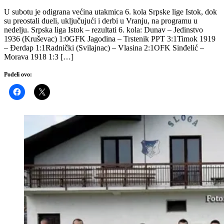
U subotu je odigrana većina utakmica 6. kola Srpske lige Istok, dok
su preostali dueli, uključujući i derbi u Vranju, na programu u
nedelju. Srpska liga Istok – rezultati 6. kola: Dunav – Jedinstvo
1936 (Kruševac) 1:0GFK Jagodina – Trstenik PPT 3:1Timok 1919
– Đerdap 1:1Radnički (Svilajnac) – Vlasina 2:1OFK Sinđelić –
Morava 1918 1:3 […]
Podeli ovo: