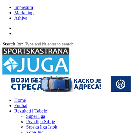
Impresum
Marketing
Arhiva
Search for:
Home
Fudbal
Rezultati i Tabele
Super liga
Prva liga Srbije
Srpska liga Istok
Zona Jug