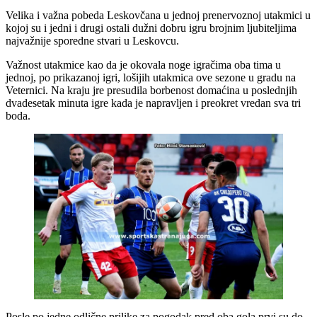
Velika i važna pobeda Leskovčana u jednoj prenervoznoj utakmici u
kojoj su i jedni i drugi ostali dužni dobru igru brojnim ljubiteljima
najvažnije sporedne stvari u Leskovcu.
Važnost utakmice kao da je okovala noge igračima oba tima u
jednoj, po prikazanoj igri, lošijih utakmica ove sezone u gradu na
Veternici. Na kraju jre presudila borbenost domaćina u poslednjih
dvadesetak minuta igre kada je napravljen i preokret vredan sva tri
boda.
Posle po jedne odlične prilike za pogodak pred oba gola prvi su do