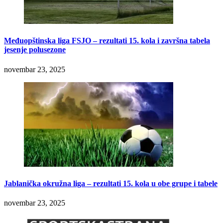
Međuopštinska liga FSJO – rezultati 15. kola i završna tabela
jesenje polusezone
novembar 23, 2025
Jablanička okružna liga – rezultati 15. kola u obe grupe i tabele
novembar 23, 2025