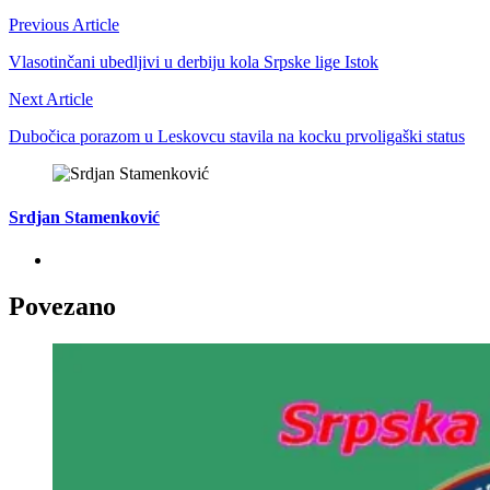
Previous Article
Vlasotinčani ubedljivi u derbiju kola Srpske lige Istok
Next Article
Dubočica porazom u Leskovcu stavila na kocku prvoligaški status
Srdjan Stamenković
Povezano