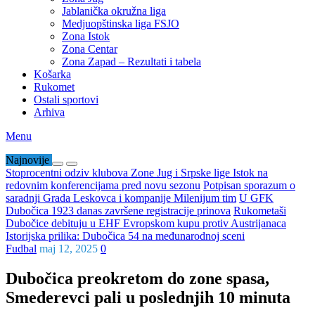
Jablanička okružna liga
Medjuopštinska liga FSJO
Zona Istok
Zona Centar
Zona Zapad – Rezultati i tabela
Košarka
Rukomet
Ostali sportovi
Arhiva
Menu
Najnovije
Stoprocentni odziv klubova Zone Jug i Srpske lige Istok na
redovnim konferencijama pred novu sezonu
Potpisan sporazum o
saradnji Grada Leskovca i kompanije Milenijum tim
U GFK
Dubočica 1923 danas završene registracije prinova
Rukometaši
Dubočice debituju u EHF Evropskom kupu protiv Austrijanaca
Istorijska prilika: Dubočica 54 na međunarodnoj sceni
Fudbal
maj 12, 2025
0
Dubočica preokretom do zone spasa,
Smederevci pali u poslednjih 10 minuta