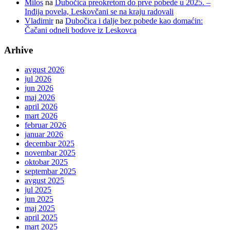
Milos
na
Dubočica preokretom do prve pobede u 2025. –
Inđija povela, Leskovčani se na kraju radovali
Vladimir
na
Dubočica i dalje bez pobede kao domaćin:
Čačani odneli bodove iz Leskovca
Arhive
avgust 2026
jul 2026
jun 2026
maj 2026
april 2026
mart 2026
februar 2026
januar 2026
decembar 2025
novembar 2025
oktobar 2025
septembar 2025
avgust 2025
jul 2025
jun 2025
maj 2025
april 2025
mart 2025