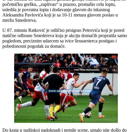
početničku grešku, „zaplivao“ u prazno, promašio celu loptu,
usledila je povratna lopta i dodavanje glavom do iskusnog
Aleksandra Pavlovića koji je sa 10-11 metara glavom poslao u
mrežu Smedereva.
U 87. minutu Ratković je odlično proigrao Petrovića koji je pored
statične odbrane Smedereva koja je akciju domaćih propratila samo
pogledom, preciznim udarcem sa ivice šesnaesterca postigao i
pobedonosni pogodak za domaće.
Do kraja u sudijskoj nadoknadi i nemile scene, umalo nije došlo do