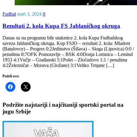
Fudbal
mart 3, 2024
0
Rezultati 2. kola Kupa FS Jablaničkog okruga
Danas su na programu bile utakmice 2. kola Kupa Fudbalskog
saveza Jablaničkog okruga. Kup FSJO – rezultati 2. kola: Mladost
(Batulovce) – Progres 0:2Jedinstvo (Šišava) – Sloga (Lipovica) 0:0 /
penalima 8:7OFK Pomoravlje – BSK 4:0Donja Lomnica – Lemind
1953 4:1Vučje – Građanski 5:1Polet – Zloćudovo 1:1 / penalima
4:2Železničar – Morava (Gložane) 3:1Veliko Trnjane […]
Podeli ovo:
Podržite najstariji i najčitaniji sportski portal na
jugu Srbije