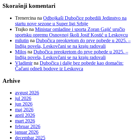
Skorašnji komentari
Trenercina
na
Odbojkaši Dubočice pobedili Jedinstvo na
startu nove sezone u Super ligi Srbije
Trajko
na
Ministar omladine i sporta Zoran Gajić uručio
sportsku opremu Osnovnoj školi Josif Kostić u Leskovcu
milutin
na
Dubočica preokretom do prve pobede u 2025. –
Inđija povela, Leskovčani se na kraju radovali
Milos
na
Dubočica preokretom do prve pobede u 2025. –
Inđija povela, Leskovčani se na kraju radovali
Vladimir
na
Dubočica i dalje bez pobede kao domaćin:
Čačani odneli bodove iz Leskovca
Arhive
avgust 2026
jul 2026
jun 2026
maj 2026
april 2026
mart 2026
februar 2026
januar 2026
decembar 2025