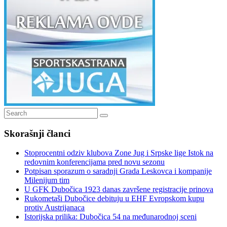
Search
Search
for:
Skorašnji članci
Stoprocentni odziv klubova Zone Jug i Srpske lige Istok na
redovnim konferencijama pred novu sezonu
Potpisan sporazum o saradnji Grada Leskovca i kompanije
Milenijum tim
U GFK Dubočica 1923 danas završene registracije prinova
Rukometaši Dubočice debituju u EHF Evropskom kupu
protiv Austrijanaca
Istorijska prilika: Dubočica 54 na međunarodnoj sceni