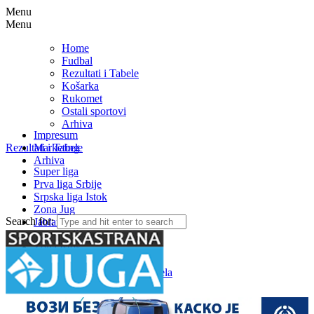
Menu
Menu
Home
Fudbal
Rezultati i Tabele
Košarka
Rukomet
Ostali sportovi
Arhiva
Impresum
Rezultati i Tabele
Marketing
Arhiva
Super liga
Prva liga Srbije
Srpska liga Istok
Zona Jug
Search for:
Jablanička okružna liga
Medjuopštinska liga FSJO
Zona Istok
Zona Centar
Zona Zapad – Rezultati i tabela