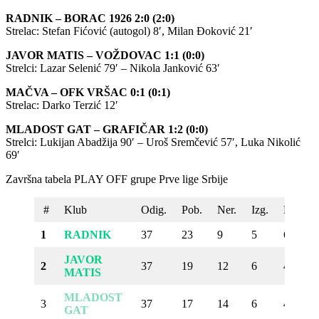
RADNIK – BORAC 1926 2:0 (2:0)
Strelac: Stefan Fićović (autogol) 8′, Milan Đoković 21′
JAVOR MATIS – VOŽDOVAC 1:1 (0:0)
Strelci: Lazar Selenić 79′ – Nikola Janković 63′
MAČVA – OFK VRŠAC 0:1 (0:1)
Strelac: Darko Terzić 12′
MLADOST GAT – GRAFIČAR 1:2 (0:0)
Strelci: Lukijan Abadžija 90′ – Uroš Sremčević 57′, Luka Nikolić
69′
Završna tabela PLAY OFF grupe Prve lige Srbije
#
Klub
Odig.
Pob.
Ner.
Izg.
Dato
1
RADNIK
37
23
9
5
64
JAVOR
2
37
19
12
6
44
MATIS
MLADOST
3
37
17
14
6
43
GAT