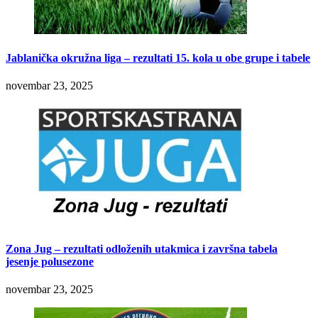
Jablanička okružna liga – rezultati 15. kola u obe grupe i tabele
novembar 23, 2025
Zona Jug – rezultati odloženih utakmica i završna tabela
jesenje polusezone
novembar 23, 2025