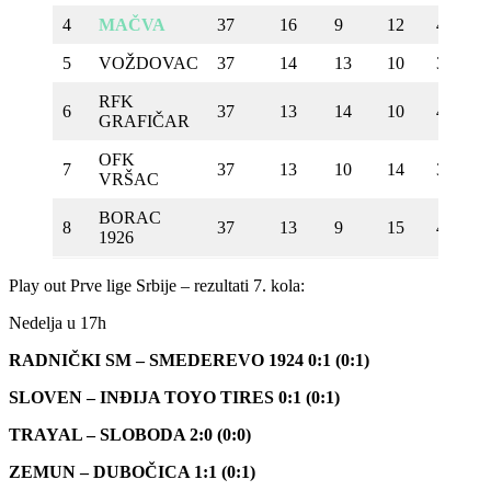
4
MAČVA
37
16
9
12
40
5
VOŽDOVAC
37
14
13
10
38
RFK
6
37
13
14
10
49
GRAFIČAR
OFK
7
37
13
10
14
34
VRŠAC
BORAC
8
37
13
9
15
46
1926
Play out Prve lige Srbije – rezultati 7. kola:
Nedelja u 17h
RADNIČKI SM – SMEDEREVO 1924 0:1 (0:1)
SLOVEN – INĐIJA TOYO TIRES 0:1 (0:1)
TRAYAL – SLOBODA 2:0 (0:0)
ZEMUN – DUBOČICA 1:1 (0:1)