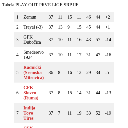
Tabela PLAY OUT PRVE LIGE SRBIJE
1
Zemun
37
11
15
11
46
44
+2
48
2
Trayal (-3)
37
13
9
15
45
44
+1
45
GFK
3
37
10
11
16
43
57
-14
41
Dubočica
Smederevo
4
37
10
11
17
31
47
-16
41
1924
Radnički
5
(Sremska
36
8
16
12
29
34
-5
40
Mitrovica)
GFK
6
Sloven
37
8
15
14
31
44
-13
39
(Ruma)
Inđija
7
Toyo
37
7
11
19
33
52
-19
32
Tires