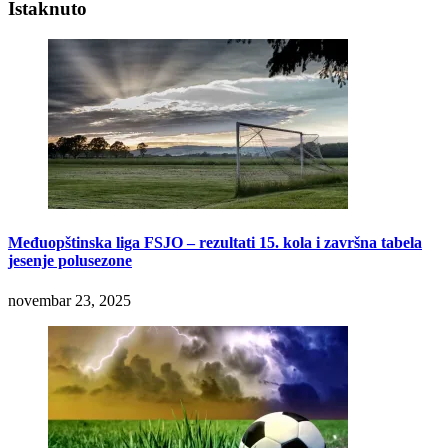
Istaknuto
Međuopštinska liga FSJO – rezultati 15. kola i završna tabela
jesenje polusezone
novembar 23, 2025