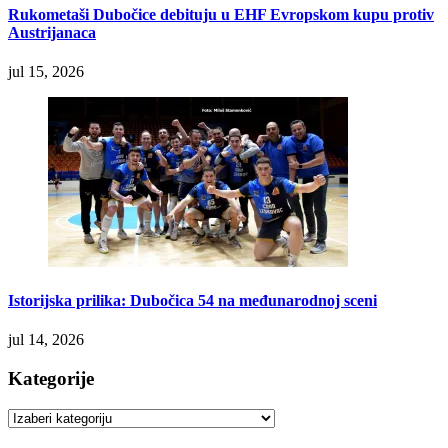
Rukometaši Dubočice debituju u EHF Evropskom kupu protiv
Austrijanaca
jul 15, 2026
Istorijska prilika: Dubočica 54 na međunarodnoj sceni
jul 14, 2026
Kategorije
Kategorije