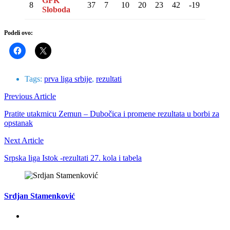
GFK
8
37
7
10
20
23
42
-19
31
Sloboda
Podeli ovo:
Tags:
prva liga srbije
,
rezultati
Previous Article
Pratite utakmicu Zemun – Dubočica i promene rezultata u borbi za
opstanak
Next Article
Srpska liga Istok -rezultati 27. kola i tabela
Srdjan Stamenković