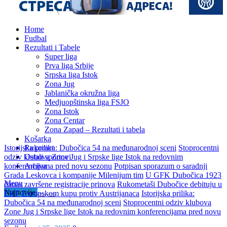
Home
Fudbal
Rezultati i Tabele
Super liga
Prva liga Srbije
Srpska liga Istok
Zona Jug
Jablanička okružna liga
Medjuopštinska liga FSJO
Zona Istok
Zona Centar
Zona Zapad – Rezultati i tabela
Košarka
Istorijska prilika: Dubočica 54 na međunarodnoj sceni
Rukomet
Stoprocentni
odziv klubova Zone Jug i Srpske lige Istok na redovnim
Ostali sportovi
konferencijama pred novu sezonu
Arhiva
Potpisan sporazum o saradnji
Grada Leskovca i kompanije Milenijum tim
U GFK Dubočica 1923
Menu
danas završene registracije prinova
Rukometaši Dubočice debituju u
Najnovije
EHF Evropskom kupu protiv Austrijanaca
Istorijska prilika:
Dubočica 54 na međunarodnoj sceni
Stoprocentni odziv klubova
Zone Jug i Srpske lige Istok na redovnim konferencijama pred novu
sezonu