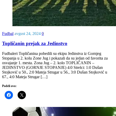
Fudbal
avgust 24, 2024
0
Topličanin prejak za Jedinstvo
Fudbaleri Topličanina pobedili su ekipu Jedinstva iz Gornjeg
Stopanja u 2. kolu Zone Jug i pokazali da su jedan od favorita za
osvajanje 1. mesta. Zona Jug – 2. kolo TOPLIČANIN –
JEDINSTVO (GORNJE STOPANJE) 4:0 Strelci: 1:0 Dušan
Stojković u 50., 2:0 Mateja Strugar u 56., 3:0 Dušan Stojković u
67., 4:0 Mateja Strugar […]
Podeli ovo: