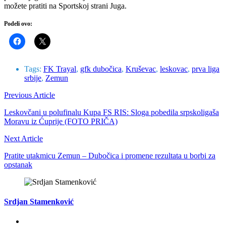
možete pratiti na Sportskoj strani Juga.
Podeli ovo:
Tags:
FK Trayal
,
gfk dubočica
,
Kruševac
,
leskovac
,
prva liga
srbije
,
Zemun
Previous Article
Leskovčani u polufinalu Kupa FS RIS: Sloga pobedila srpskoligaša
Moravu iz Ćuprije (FOTO PRIČA)
Next Article
Pratite utakmicu Zemun – Dubočica i promene rezultata u borbi za
opstanak
Srdjan Stamenković