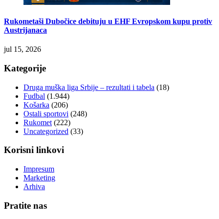
Rukometaši Dubočice debituju u EHF Evropskom kupu protiv
Austrijanaca
jul 15, 2026
Kategorije
Druga muška liga Srbije – rezultati i tabela
(18)
Fudbal
(1.944)
Košarka
(206)
Ostali sportovi
(248)
Rukomet
(222)
Uncategorized
(33)
Korisni linkovi
Impresum
Marketing
Arhiva
Pratite nas