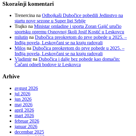
Skorašnji komentari
Trenercina
na
Odbojkaši Dubočice pobedili Jedinstvo na
startu nove sezone u Super ligi Srbije
Trajko
na
Ministar omladine i sporta Zoran Gajić uručio
sportsku opremu Osnovnoj školi Josif Kostić u Leskovcu
milutin
na
Dubočica preokretom do prve pobede u 2025. –
Inđija povela, Leskovčani se na kraju radovali
Milos
na
Dubočica preokretom do prve pobede u 2025. –
Inđija povela, Leskovčani se na kraju radovali
Vladimir
na
Dubočica i dalje bez pobede kao domaćin:
Čačani odneli bodove iz Leskovca
Arhive
avgust 2026
jul 2026
jun 2026
maj 2026
april 2026
mart 2026
februar 2026
januar 2026
decembar 2025