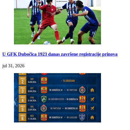
U GFK Dubočica 1923 danas završene registracije prinova
jul 31, 2026