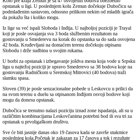
Kolo pre kraja Zemun je sa 47 osvojenih bodova obezbedio
opstanak u ligi. U poslednjem kolu Zemun dočekuje Dubočicu sa
podmlađenim sastavom, odnosno prilikom nekim od mladih igrača
da pokažu šta i koliko mogu.
Iz lige su već ispali Sloboda i Inđija. U najboljoj poziciji je Trayal
koji je posle osvajanja sva 3 boda službenim rezultatom na
gostovanju u Smederevu na korak do opstanka sa do sada osvojena
42 boda. Kruđevljani na domaćem terenu dočekuju otpisanu
Slobodu i drže sudbinu u svojim rukama.
U borbi za opstanak i izbegavanje jošdva mesta koja vode u Srpsku
ligu u najtežoj poziciji je upravo Smederevo sa 38 bodova koje na
gostovanju Radničkom u Sremskoj Mitrovici (40 bodova) traži
slamku spasa.
Sloven (39) je posle senzacionalne pobede u Leskovcu u prilici da
na svom terenu u duelu sa otpisanom Inđijom osvoji bodove koji
mogu da donesu opstanak.
Dubočica se trenutno nalazi poziciju iznad zone ispadanja, ali su u
različitim kombinacijama Leskovčanima potrebni bod ili sva tri za
opstanak u prvoligaškom društvu.
Sve će biti jasnije danas oko 19 časova kada se završe utakmice
poslednjeg kola.Početak je zakazan za 17 časova a tok i rezultate