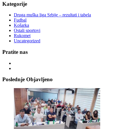
Kategorije
Druga muška liga Srbije – rezultati i tabela
Fudbal
Košarka
Ostali sportovi
Rukomet
Uncategorized
Pratite nas
Poslednje Objavljeno