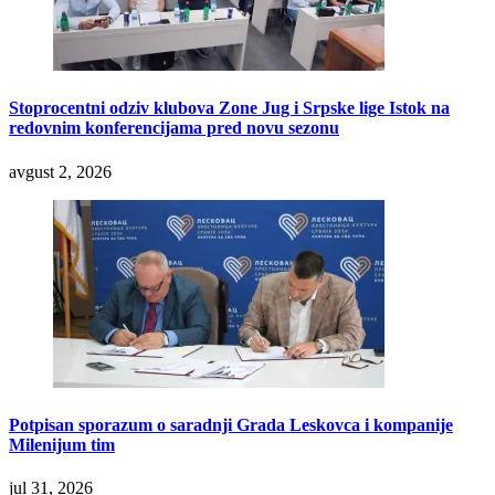
Stoprocentni odziv klubova Zone Jug i Srpske lige Istok na
redovnim konferencijama pred novu sezonu
avgust 2, 2026
Potpisan sporazum o saradnji Grada Leskovca i kompanije
Milenijum tim
jul 31, 2026