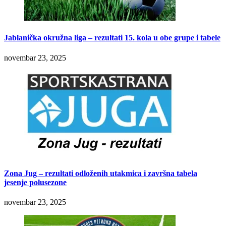
Jablanička okružna liga – rezultati 15. kola u obe grupe i tabele
novembar 23, 2025
Zona Jug – rezultati odloženih utakmica i završna tabela
jesenje polusezone
novembar 23, 2025