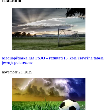
Istaknuto
Međuopštinska liga FSJO – rezultati 15. kola i završna tabela
jesenje polusezone
novembar 23, 2025