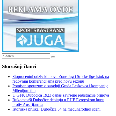
Search
Search
for:
Skorašnji članci
Stoprocentni odziv klubova Zone Jug i Srpske lige Istok na
redovnim konferencijama pred novu sezonu
Potpisan sporazum o saradnji Grada Leskovca i kompanije
Milenijum tim
U GFK Dubočica 1923 danas završene registracije prinova
Rukometaši Dubočice debituju u EHF Evropskom kupu
protiv Austrijanaca
Istorijska prilika: Dubočica 54 na međunarodnoj sceni