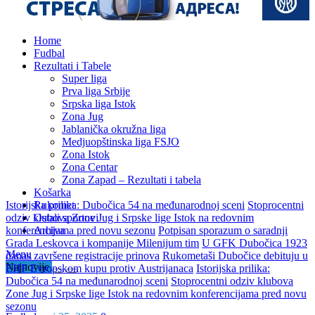
Home
Fudbal
Rezultati i Tabele
Super liga
Prva liga Srbije
Srpska liga Istok
Zona Jug
Jablanička okružna liga
Medjuopštinska liga FSJO
Zona Istok
Zona Centar
Zona Zapad – Rezultati i tabela
Košarka
Istorijska prilika: Dubočica 54 na međunarodnoj sceni
Rukomet
Stoprocentni
odziv klubova Zone Jug i Srpske lige Istok na redovnim
Ostali sportovi
konferencijama pred novu sezonu
Arhiva
Potpisan sporazum o saradnji
Grada Leskovca i kompanije Milenijum tim
U GFK Dubočica 1923
Menu
danas završene registracije prinova
Rukometaši Dubočice debituju u
Najnovije
EHF Evropskom kupu protiv Austrijanaca
Istorijska prilika:
Dubočica 54 na međunarodnoj sceni
Stoprocentni odziv klubova
Zone Jug i Srpske lige Istok na redovnim konferencijama pred novu
sezonu