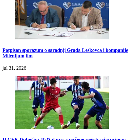
Potpisan sporazum o saradnji Grada Leskovca i kompanije
Milenijum tim
jul 31, 2026
U GFK Dubočica 1923 danas završene registracije prinova