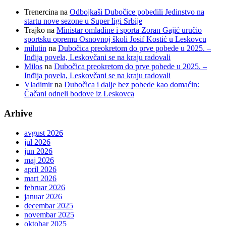
Trenercina
na
Odbojkaši Dubočice pobedili Jedinstvo na
startu nove sezone u Super ligi Srbije
Trajko
na
Ministar omladine i sporta Zoran Gajić uručio
sportsku opremu Osnovnoj školi Josif Kostić u Leskovcu
milutin
na
Dubočica preokretom do prve pobede u 2025. –
Inđija povela, Leskovčani se na kraju radovali
Milos
na
Dubočica preokretom do prve pobede u 2025. –
Inđija povela, Leskovčani se na kraju radovali
Vladimir
na
Dubočica i dalje bez pobede kao domaćin:
Čačani odneli bodove iz Leskovca
Arhive
avgust 2026
jul 2026
jun 2026
maj 2026
april 2026
mart 2026
februar 2026
januar 2026
decembar 2025
novembar 2025
oktobar 2025