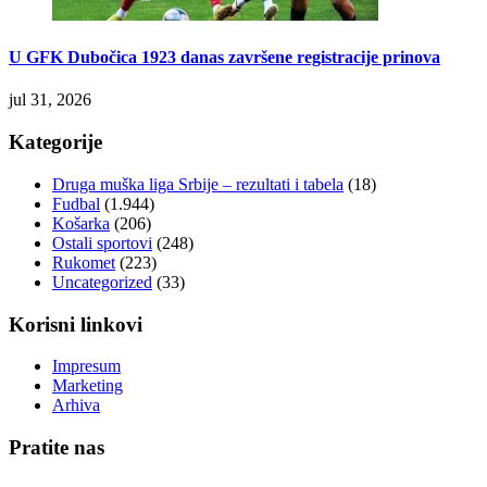
U GFK Dubočica 1923 danas završene registracije prinova
jul 31, 2026
Kategorije
Druga muška liga Srbije – rezultati i tabela
(18)
Fudbal
(1.944)
Košarka
(206)
Ostali sportovi
(248)
Rukomet
(223)
Uncategorized
(33)
Korisni linkovi
Impresum
Marketing
Arhiva
Pratite nas