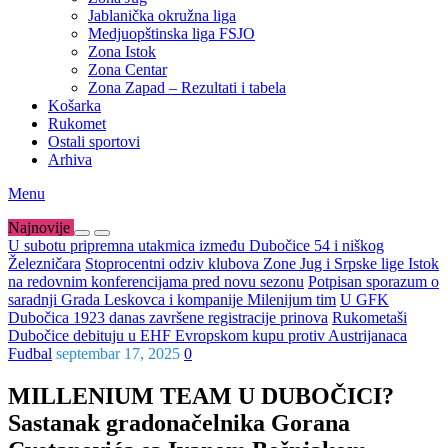
Jablanička okružna liga
Medjuopštinska liga FSJO
Zona Istok
Zona Centar
Zona Zapad – Rezultati i tabela
Košarka
Rukomet
Ostali sportovi
Arhiva
Menu
Najnovije
U subotu pripremna utakmica između Dubočice 54 i niškog
Železničara
Stoprocentni odziv klubova Zone Jug i Srpske lige Istok
na redovnim konferencijama pred novu sezonu
Potpisan sporazum o
saradnji Grada Leskovca i kompanije Milenijum tim
U GFK
Dubočica 1923 danas završene registracije prinova
Rukometaši
Dubočice debituju u EHF Evropskom kupu protiv Austrijanaca
Fudbal
septembar 17, 2025
0
MILLENIUM TEAM U DUBOČICI?
Sastanak gradonačelnika Gorana