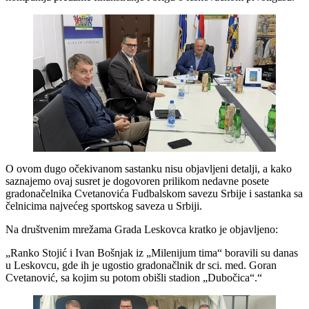
O ovom dugo očekivanom sastanku nisu objavljeni detalji, a kako
saznajemo ovaj susret je dogovoren prilikom nedavne posete
gradonačelnika Cvetanovića Fudbalskom savezu Srbije i sastanka sa
čelnicima najvećeg sportskog saveza u Srbiji.
Na društvenim mrežama Grada Leskovca kratko je objavljeno:
„Ranko Stojić i Ivan Bošnjak iz „Milenijum tima“ boravili su danas
u Leskovcu, gde ih je ugostio gradonačlnik dr sci. med. Goran
Cvetanović, sa kojim su potom obišli stadion „Dubočica“.“