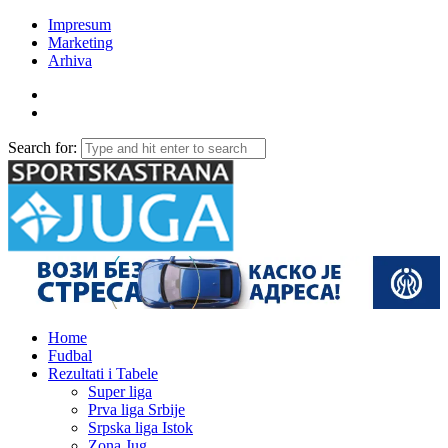
Impresum
Marketing
Arhiva
Search for:
Home
Fudbal
Rezultati i Tabele
Super liga
Prva liga Srbije
Srpska liga Istok
Zona Jug