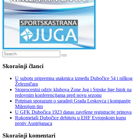
Search
Search
for:
Skorašnji članci
U subotu pripremna utakmica između Dubočice 54 i niškog
Železničara
Stoprocentni odziv klubova Zone Jug i Srpske lige Istok na
redovnim konferencijama pred novu sezonu
Potpisan sporazum o saradnji Grada Leskovca i kompanije
Milenijum tim
U GFK Dubočica 1923 danas završene registracije prinova
Rukometaši Dubočice debituju u EHF Evropskom kupu
protiv Austrijanaca
Skorašnji komentari