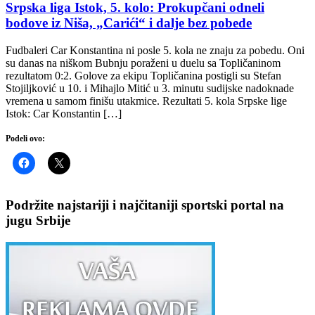
Srpska liga Istok, 5. kolo: Prokupčani odneli
bodove iz Niša, „Carići“ i dalje bez pobede
Fudbaleri Car Konstantina ni posle 5. kola ne znaju za pobedu. Oni
su danas na niškom Bubnju poraženi u duelu sa Topličaninom
rezultatom 0:2. Golove za ekipu Topličanina postigli su Stefan
Stojiljković u 10. i Mihajlo Mitić u 3. minutu sudijske nadoknade
vremena u samom finišu utakmice. Rezultati 5. kola Srpske lige
Istok: Car Konstantin […]
Podeli ovo:
Podržite najstariji i najčitaniji sportski portal na
jugu Srbije