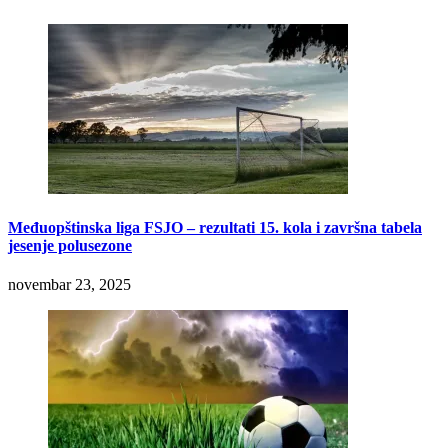
Međuopštinska liga FSJO – rezultati 15. kola i završna tabela
jesenje polusezone
novembar 23, 2025