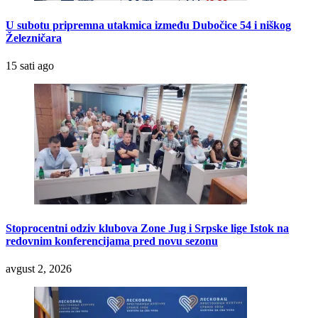
U subotu pripremna utakmica između Dubočice 54 i niškog
Železničara
15 sati ago
Stoprocentni odziv klubova Zone Jug i Srpske lige Istok na
redovnim konferencijama pred novu sezonu
avgust 2, 2026