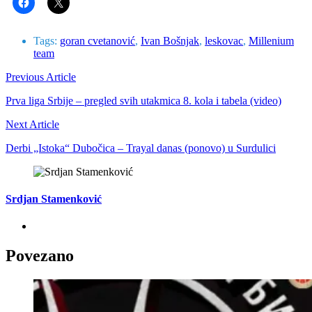
Tags:
goran cvetanović
,
Ivan Bošnjak
,
leskovac
,
Millenium
team
Previous Article
Prva liga Srbije – pregled svih utakmica 8. kola i tabela (video)
Next Article
Derbi „Istoka“ Dubočica – Trayal danas (ponovo) u Surdulici
Srdjan Stamenković
Povezano