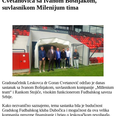
Cvetanovića sa Ivanom Bošnjakom,
suvlasnikom Milenijum tima
Gradonačelnik Leskovca dr Goran Cvetanović održao je danas
sastanak sa Ivanom Bošnjakom, suvlasnikom kompanije „Millenium
team“ i Rankom Stojiće, visokim funkcionerom Fudbalskog saveza
Srbije.
Kako nezvanično saznajemo, tema sastanka bila je budućnost
Gradskog Fudbalskog kluba Dubočica i mogućnost da ova velika
kompanija preuzme finansiranje i brigu o leskovačkom prvoligašu.