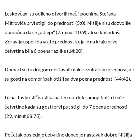
Leskovčani su odlično otvorili meč i poenima Stefana
Mitrovića prvi stigli do prednosti (5:0). Nišlije nisu dozvolile
domaćinu da se „odlepi“ (7. minut 10:9), ali su košarkaši
Zdravlja uspeli da vrate prednost koja je na kraju prve
četvrtina bila 6 poena razlike (14:20).
Domaći su i u drugom održavali malu rezultatsku prednost, ali
su gosti na odmor ipak otišli sa dva poena prednosti (44:42).
I u nastavku slična slika na terenu, dok samog finiša treće
četvrtine kada su gosti prvi put stigli do 7 poena prednosti
(29. minut 68:75).
Početak poslednje četvrtine doneo je nastavak dobre Nišlija