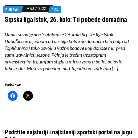
MAJ 7, 2022
FUDBAL
0
Srpska liga Istok, 26. kolo: Tri pobede domaćina
Danas su odigrane 3 utakmice 26. kola Srpske lige Istok.
Dubočica je u jednom od derbija kola kao domaćin bila bolja od
Topličanina i tako osvojila važne bodove koji donose mir pred
samu završnicu sezone. Pčinja je trećim uzastopnim
prvenstvenim trijumfom stigla u mirnu zonu u boljoj polovini
tabele, dok Meševo pobedom nad Jagodinom zadržalo […]
Podeli ovo:
Podržite najstariji i najčitaniji sportski portal na jugu