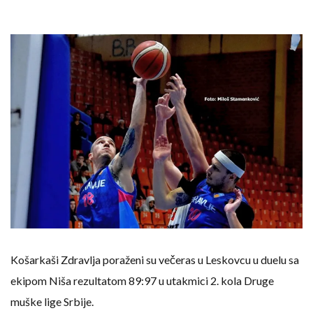
Košarkaši Zdravlja poraženi su večeras u Leskovcu u duelu sa
ekipom Niša rezultatom 89:97 u utakmici 2. kola Druge
muške lige Srbije.