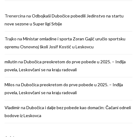
Trenercina
na
Odbojkaši Dubočice pobedili Jedinstvo na startu
nove sezone u Super ligi Srbije
Trajko
na
Ministar omladine i sporta Zoran Gajić uručio sportsku
opremu Osnovnoj školi Josif Kostić u Leskovcu
milutin
na
Dubočica preokretom do prve pobede u 2025. – Inđija
povela, Leskovčani se na kraju radovali
Milos
na
Dubočica preokretom do prve pobede u 2025. – Inđija
povela, Leskovčani se na kraju radovali
Vladimir
na
Dubočica i dalje bez pobede kao domaćin: Čačani odneli
bodove iz Leskovca