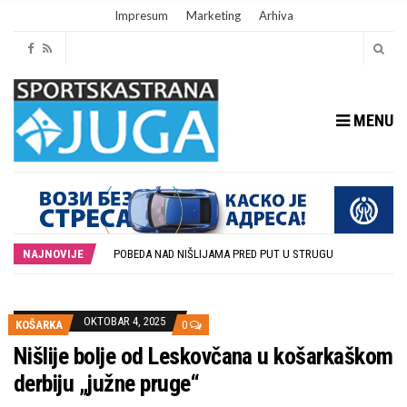
Impresum
Marketing
Arhiva
MENU
POTPISAN SPORAZUM O SARADNJI GRADA LESKOVCA I KOMPANIJE MILENIJUM TIM
DUBOČICA I LOZNICA BEZ GOLOVA NA PRVOJ UTAKMICI U LESKOVCU
POBEDA NAD NIŠLIJAMA PRED PUT U STRUGU
NAJNOVIJE
U SUBOTU PRIPREMNA UTAKMICA IZMEĐU DUBOČICE 54 I NIŠKOG ŽELEZNIČARA
STOPROCENTNI ODZIV KLUBOVA ZONE JUG I SRPSKE LIGE ISTOK NA REDOVNIM KONFERENCIJAMA PRED NOVU SEZONU
POTPISAN SPORAZUM O SARADNJI GRADA LESKOVCA I KOMPANIJE MILENIJUM TIM
DUBOČICA I LOZNICA BEZ GOLOVA NA PRVOJ UTAKMICI U LESKOVCU
OKTOBAR 4, 2025
KOŠARKA
0
Nišlije bolje od Leskovčana u košarkaškom
derbiju „južne pruge“