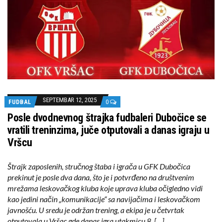
SEPTEMBAR 12, 2025
FUDBAL
0
Posle dvodnevnog štrajka fudbaleri Dubočice se
vratili treninzima, juče otputovali a danas igraju u
Vršcu
Štrajk zaposlenih, stručnog štaba i igrača u GFK Dubočica
prekinut je posle dva dana, što je i potvrđeno na društvenim
mrežama leskovačkog kluba koje uprava kluba očigledno vidi
kao jedini način „komunikacije“ sa navijačima i leskovačkom
javnošću. U sredu je održan trening, a ekipa je u četvrtak
otputovala u Vršac gde danas igra utakmicu 8. […]