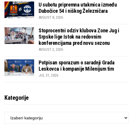
U subotu pripremna utakmica između
Dubočice 54 i niškog Železničara
AVGUST 8, 2026
Stoprocentni odziv klubova Zone Jug i
Srpske lige Istok na redovnim
konferencijama pred novu sezonu
AVGUST 2, 2026
Potpisan sporazum o saradnji Grada
Leskovca i kompanije Milenijum tim
JUL 31, 2026
Kategorije
KATEGORIJE