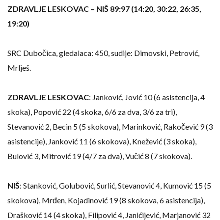
ZDRAVLJE LESKOVAC – NIŠ 89:97 (14:20, 30:22, 26:35,
19:20)
SRC Dubočica, gledalaca: 450, sudije: Dimovski, Petrović,
Mrlješ.
ZDRAVLJE LESKOVAC
: Janković, Jović 10 (6 asistencija, 4
skoka), Popović 22 (4 skoka, 6/6 za dva, 3/6 za tri),
Stevanović 2, Becin 5 (5 skokova), Marinković, Rakočević 9 (3
asistencije), Janković 11 (6 skokova), Knežević (3 skoka),
Bulović 3, Mitrović 19 (4/7 za dva), Vučić 8 (7 skokova).
NIŠ
: Stanković, Golubović, Surlić, Stevanović 4, Kumović 15 (5
skokova), Mrđen, Kojadinović 19 (8 skokova, 6 asistencija),
Drašković 14 (4 skoka), Filipović 4, Janićijević, Marjanović 32