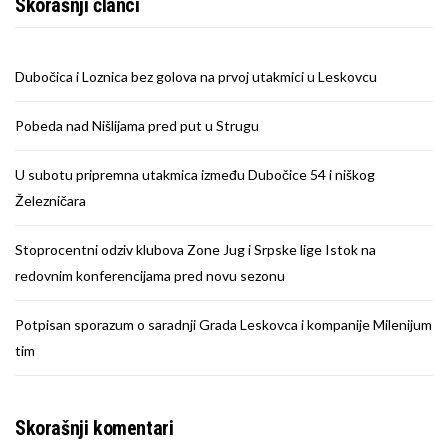
Skorašnji članci
Dubočica i Loznica bez golova na prvoj utakmici u Leskovcu
Pobeda nad Nišlijama pred put u Strugu
U subotu pripremna utakmica između Dubočice 54 i niškog
Železničara
Stoprocentni odziv klubova Zone Jug i Srpske lige Istok na
redovnim konferencijama pred novu sezonu
Potpisan sporazum o saradnji Grada Leskovca i kompanije Milenijum
tim
Skorašnji komentari