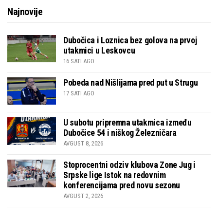
Najnovije
Dubočica i Loznica bez golova na prvoj
utakmici u Leskovcu
16 SATI AGO
Pobeda nad Nišlijama pred put u Strugu
17 SATI AGO
U subotu pripremna utakmica između
Dubočice 54 i niškog Železničara
AVGUST 8, 2026
Stoprocentni odziv klubova Zone Jug i
Srpske lige Istok na redovnim
konferencijama pred novu sezonu
AVGUST 2, 2026