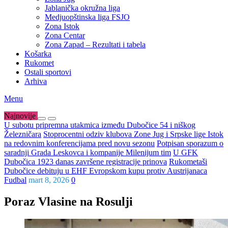
Jablanička okružna liga
Medjuopštinska liga FSJO
Zona Istok
Zona Centar
Zona Zapad – Rezultati i tabela
Košarka
Rukomet
Ostali sportovi
Arhiva
Menu
Najnovije
U subotu pripremna utakmica između Dubočice 54 i niškog
Železničara
Stoprocentni odziv klubova Zone Jug i Srpske lige Istok
na redovnim konferencijama pred novu sezonu
Potpisan sporazum o
saradnji Grada Leskovca i kompanije Milenijum tim
U GFK
Dubočica 1923 danas završene registracije prinova
Rukometaši
Dubočice debituju u EHF Evropskom kupu protiv Austrijanaca
Fudbal
mart 8, 2026
0
Poraz Vlasine na Rosulji