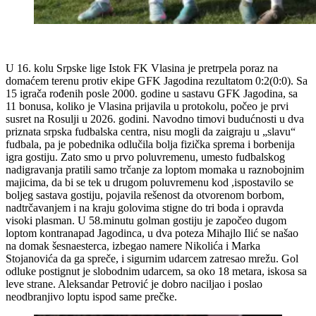
U 16. kolu Srpske lige Istok FK Vlasina je pretrpela poraz na
domaćem terenu protiv ekipe GFK Jagodina rezultatom 0:2(0:0). Sa
15 igrača rođenih posle 2000. godine u sastavu GFK Jagodina, sa
11 bonusa, koliko je Vlasina prijavila u protokolu, počeo je prvi
susret na Rosulji u 2026. godini. Navodno timovi budućnosti u dva
priznata srpska fudbalska centra, nisu mogli da zaigraju u „slavu“
fudbala, pa je pobednika odlučila bolja fizička sprema i borbenija
igra gostiju. Zato smo u prvo poluvremenu, umesto fudbalskog
nadigravanja pratili samo trčanje za loptom momaka u raznobojnim
majicima, da bi se tek u drugom poluvremenu kod ,ispostavilo se
boljeg sastava gostiju, pojavila rešenost da otvorenom borbom,
nadtrčavanjem i na kraju golovima stigne do tri boda i opravda
visoki plasman. U 58.minutu golman gostiju je započeo dugom
loptom kontranapad Jagodinca, u dva poteza Mihajlo Ilić se našao
na domak šesnaesterca, izbegao namere Nikolića i Marka
Stojanovića da ga spreče, i sigurnim udarcem zatresao mrežu. Gol
odluke postignut je slobodnim udarcem, sa oko 18 metara, iskosa sa
leve strane. Aleksandar Petrović je dobro naciljao i poslao
neodbranjivo loptu ispod same prečke.