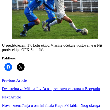
U predstojećem 17. kolu ekipu Vlasine očekuje gostovanje u Niš
protiv ekipe OFK Sinđelić.
Podeli ovo:
Previous Article
Dva srebra za Milana Jovića na prvenstvu veterana u Beogradu
Next Article
Nova iznenađenja u osmini finala Kupa FS Jablaničkog okruga