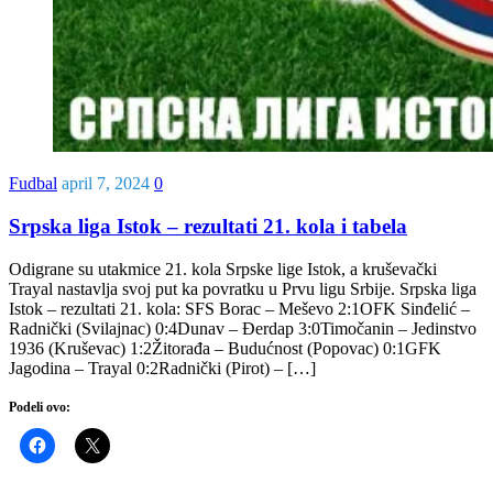
Fudbal
april 7, 2024
0
Srpska liga Istok – rezultati 21. kola i tabela
Odigrane su utakmice 21. kola Srpske lige Istok, a kruševački
Trayal nastavlja svoj put ka povratku u Prvu ligu Srbije. Srpska liga
Istok – rezultati 21. kola: SFS Borac – Meševo 2:1OFK Sinđelić –
Radnički (Svilajnac) 0:4Dunav – Đerdap 3:0Timočanin – Jedinstvo
1936 (Kruševac) 1:2Žitorađa – Budućnost (Popovac) 0:1GFK
Jagodina – Trayal 0:2Radnički (Pirot) – […]
Podeli ovo: