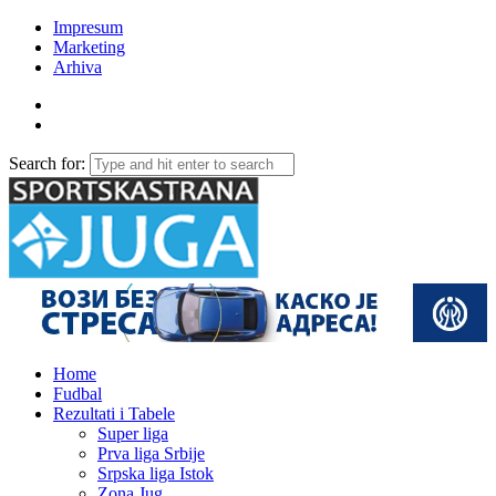
Impresum
Marketing
Arhiva
Search for:
Home
Fudbal
Rezultati i Tabele
Super liga
Prva liga Srbije
Srpska liga Istok
Zona Jug