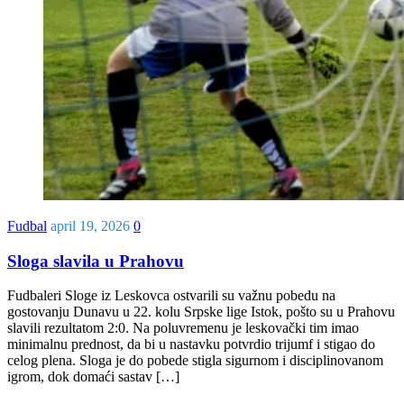
Fudbal
april 19, 2026
0
Sloga slavila u Prahovu
Fudbaleri Sloge iz Leskovca ostvarili su važnu pobedu na
gostovanju Dunavu u 22. kolu Srpske lige Istok, pošto su u Prahovu
slavili rezultatom 2:0. Na poluvremenu je leskovački tim imao
minimalnu prednost, da bi u nastavku potvrdio trijumf i stigao do
celog plena. Sloga je do pobede stigla sigurnom i disciplinovanom
igrom, dok domaći sastav […]