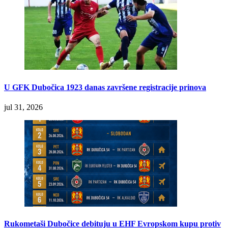
U GFK Dubočica 1923 danas završene registracije prinova
jul 31, 2026
Rukometaši Dubočice debituju u EHF Evropskom kupu protiv