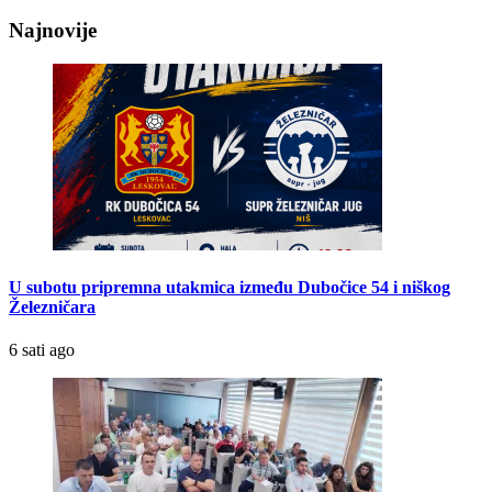
Najnovije
U subotu pripremna utakmica između Dubočice 54 i niškog
Železničara
6 sati ago