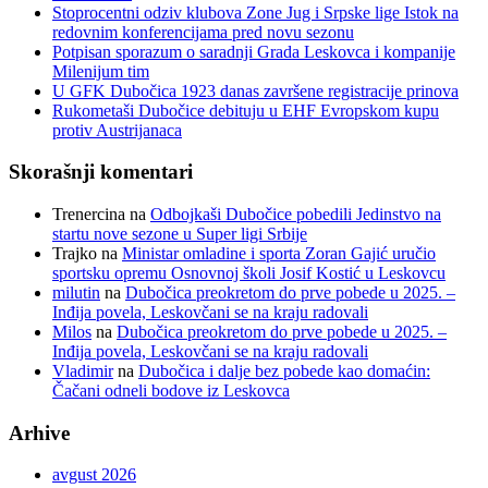
Stoprocentni odziv klubova Zone Jug i Srpske lige Istok na
redovnim konferencijama pred novu sezonu
Potpisan sporazum o saradnji Grada Leskovca i kompanije
Milenijum tim
U GFK Dubočica 1923 danas završene registracije prinova
Rukometaši Dubočice debituju u EHF Evropskom kupu
protiv Austrijanaca
Skorašnji komentari
Trenercina
na
Odbojkaši Dubočice pobedili Jedinstvo na
startu nove sezone u Super ligi Srbije
Trajko
na
Ministar omladine i sporta Zoran Gajić uručio
sportsku opremu Osnovnoj školi Josif Kostić u Leskovcu
milutin
na
Dubočica preokretom do prve pobede u 2025. –
Inđija povela, Leskovčani se na kraju radovali
Milos
na
Dubočica preokretom do prve pobede u 2025. –
Inđija povela, Leskovčani se na kraju radovali
Vladimir
na
Dubočica i dalje bez pobede kao domaćin:
Čačani odneli bodove iz Leskovca
Arhive
avgust 2026