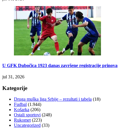
U GFK Dubočica 1923 danas završene registracije prinova
jul 31, 2026
Kategorije
Druga muška liga Srbije – rezultati i tabela
(18)
Fudbal
(1.944)
Košarka
(206)
Ostali sportovi
(248)
Rukomet
(223)
Uncategorized
(33)