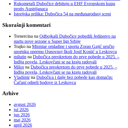
Rukometaši Dubočice debituju u EHF Evropskom kupu
protiv Austrijanaca
Istorijska prilika: Dubočica 54 na međunarodnoj sceni
Skorašnji komentari
Trenercina
na
Odbojkaši Dubočice pobedili Jedinstvo na
startu nove sezone u Super ligi Srbije
Trajko
na
Ministar omladine i sporta Zoran Gajić uručio
sportsku opremu Osnovnoj školi Josif Kostić u Leskovcu
milutin
na
Dubočica preokretom do prve pobede u 2025. –
Inđija povela, Leskovčani se na kraju radovali
Milos
na
Dubočica preokretom do prve pobede u 2025. –
Inđija povela, Leskovčani se na kraju radovali
Vladimir
na
Dubočica i dalje bez pobede kao domaćin:
Čačani odneli bodove iz Leskovca
Arhive
avgust 2026
jul 2026
jun 2026
maj 2026
april 2026