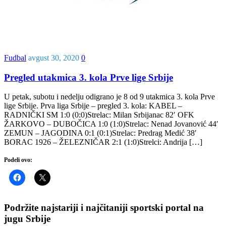
Fudbal
avgust 30, 2020
0
Pregled utakmica 3. kola Prve lige Srbije
U petak, subotu i nedelju odigrano je 8 od 9 utakmica 3. kola Prve
lige Srbije. Prva liga Srbije – pregled 3. kola: KABEL –
RADNIČKI SM 1:0 (0:0)Strelac: Milan Srbijanac 82′ OFK
ŽARKOVO – DUBOČICA 1:0 (1:0)Strelac: Nenad Jovanović 44′
ZEMUN – JAGODINA 0:1 (0:1)Strelac: Predrag Medić 38′
BORAC 1926 – ŽELEZNIČAR 2:1 (1:0)Strelci: Andrija […]
Podeli ovo:
Podržite najstariji i najčitaniji sportski portal na
jugu Srbije