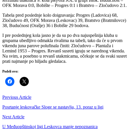
Rezultati utakmica 9. kola plej-ofa JOL u grupi Istok: Budućnost –
OFK Morava 0:0, Bobište – Progres 0:1 i Bratstvo – Zloćudovo 2:1.
Tabela pred poslednje kolo doigravanja: Progres (Ladovica) 68,
Zloćudovo 49, OFK Morava (Leskovac) 39, Bratstvo (Bratmilovce)
38, Budućnost (Orašje) 36 i Bobište 29 bodova.
I pre poslednjeg kola jasno je da su po dva najuspešnija kluba u
grupama ubedljivo odmakla rivalima na tabeli, tako da će u prvom
vikendu juna parove polufinala činiti: Zloćudovo – Plantaža i
Lemind 1953 – Progres. Revanš susreti igraju se narednog vikenda.
Na svim, a posebno u revanš utakmicama, očekuje se da svaki susret
prati najmanje po hiljadu gledalaca.
Podeli ovo:
Previous Article
Posrtanje leskovačke Sloge se nastavlja, 13. poraz u ligi
Next Article
U Međuopštinskoj ligi Leskovca manje nepoznanica