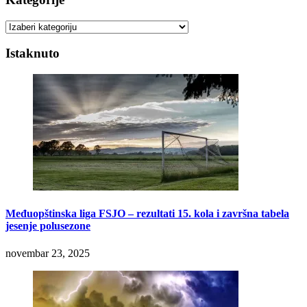
Kategorije
Istaknuto
Međuopštinska liga FSJO – rezultati 15. kola i završna tabela
jesenje polusezone
novembar 23, 2025