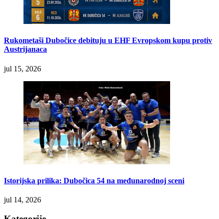
Rukometaši Dubočice debituju u EHF Evropskom kupu protiv
Austrijanaca
jul 15, 2026
Istorijska prilika: Dubočica 54 na međunarodnoj sceni
jul 14, 2026
Kategorije