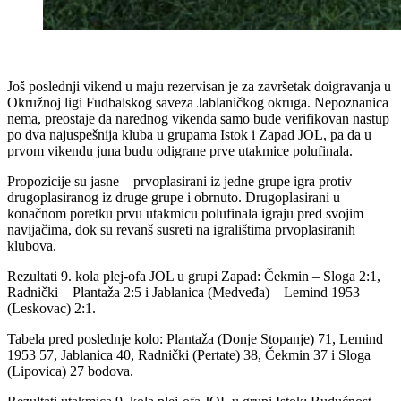
Još poslednji vikend u maju rezervisan je za završetak doigravanja u
Okružnoj ligi Fudbalskog saveza Jablaničkog okruga. Nepoznanica
nema, preostaje da narednog vikenda samo bude verifikovan nastup
po dva najuspešnija kluba u grupama Istok i Zapad JOL, pa da u
prvom vikendu juna budu odigrane prve utakmice polufinala.
Propozicije su jasne – prvoplasirani iz jedne grupe igra protiv
drugoplasiranog iz druge grupe i obrnuto. Drugoplasirani u
konačnom poretku prvu utakmicu polufinala igraju pred svojim
navijačima, dok su revanš susreti na igralištima prvoplasiranih
klubova.
Rezultati 9. kola plej-ofa JOL u grupi Zapad: Čekmin – Sloga 2:1,
Radnički – Plantaža 2:5 i Jablanica (Medveđa) – Lemind 1953
(Leskovac) 2:1.
Tabela pred poslednje kolo: Plantaža (Donje Stopanje) 71, Lemind
1953 57, Jablanica 40, Radnički (Pertate) 38, Čekmin 37 i Sloga
(Lipovica) 27 bodova.