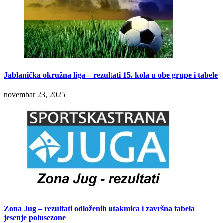
Jablanička okružna liga – rezultati 15. kola u obe grupe i tabele
novembar 23, 2025
Zona Jug – rezultati odloženih utakmica i završna tabela
jesenje polusezone