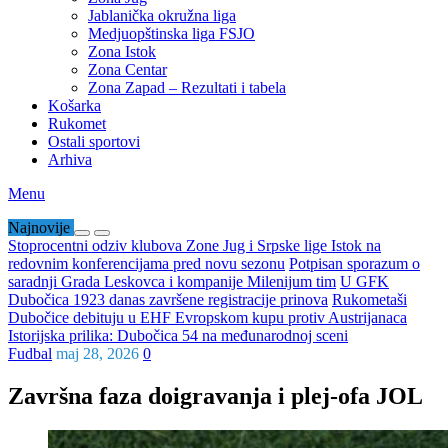
Jablanička okružna liga
Medjuopštinska liga FSJO
Zona Istok
Zona Centar
Zona Zapad – Rezultati i tabela
Košarka
Rukomet
Ostali sportovi
Arhiva
Menu
Najnovije
Stoprocentni odziv klubova Zone Jug i Srpske lige Istok na
redovnim konferencijama pred novu sezonu
Potpisan sporazum o
saradnji Grada Leskovca i kompanije Milenijum tim
U GFK
Dubočica 1923 danas završene registracije prinova
Rukometaši
Dubočice debituju u EHF Evropskom kupu protiv Austrijanaca
Istorijska prilika: Dubočica 54 na međunarodnoj sceni
Fudbal
maj 28, 2026
0
Završna faza doigravanja i plej-ofa JOL