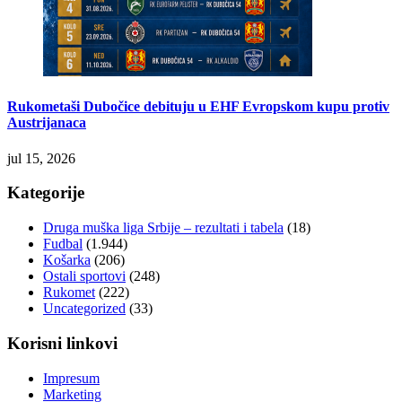
Rukometaši Dubočice debituju u EHF Evropskom kupu protiv
Austrijanaca
jul 15, 2026
Kategorije
Druga muška liga Srbije – rezultati i tabela
(18)
Fudbal
(1.944)
Košarka
(206)
Ostali sportovi
(248)
Rukomet
(222)
Uncategorized
(33)
Korisni linkovi
Impresum
Marketing