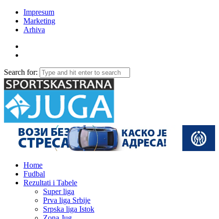
Impresum
Marketing
Arhiva
Search for:
Home
Fudbal
Rezultati i Tabele
Super liga
Prva liga Srbije
Srpska liga Istok
Zona Jug