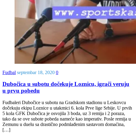
Fudbal
septembar 18, 2020
0
Dubočica u subotu dočekuje Loznicu, igrači veruju
u prvu pobedu
Fudbaleri Dubočice u subotu na Gradskom stadionu u Leskovcu
dočekuju ekipu Loznice u utakmici 6. kola Prve lige Srbije. U prvih
5 kola GFK Dubočica je osvojila 3 boda, uz 3 remija i 2 poraza,
tako da se ove subote pobeda nameće kao imperativ. Posle remija u
Zemunu u duelu sa drastično podmlađenim sastavom domaćina,
[…]