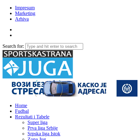
Impresum
Marketing
Arhiva
Search for:
Home
Fudbal
Rezultati i Tabele
Super liga
Prva liga Srbije
Srpska liga Istok
Zona Jug