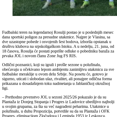
Fudbalski teren na legendarnoj Rosulji postao je u poslednjih mesec
dana sportski poligon za presudne utakmice. Najpre je Vlasina, sa
dve uzastopne pobede i osvojenih šest bodova, izborila opstanak u
društvu klubova na srpskoligaškom Istoku. A u nedelju, 21. juna, od
18 časova, Rosulja će postati poprište odluke o pobedniku baraža za
prvaka JOL i novom članu Zone Jug FS RIS.
Odlični poznanici, koji su igrali i prošle sezone u polufinalu,
obećavaju u očekivano lepom ambijentu zanimljivu utakmicu za sve
fudbalske meraklije u ovom delu Srbije. Na posetu će, gotovo je
sigurno, uticati i slobodan ulaz, rivalitet, ali ponajpre odlična forma
prikazana u dosadašnjem toku nadmetanja u Jablaničkoj okružnoj
ligi.
– Prethodno prvenstvo JOL u sezoni 2025/26 pokazalo je da su
Plantaža iz Donjeg Stopanja i Progres iz Ladovice ubedljivo najbolji
u svojim grupama, za šta su već nagrađeni peharima. Utakmice u
polufinalu, u duhu Propozicija, potvrdile su da su Plantaža i OFK
Progres, eliminacijom Zloćudova i Leminda 1953 iz Leskovca,