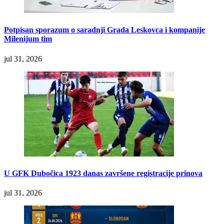
Potpisan sporazum o saradnji Grada Leskovca i kompanije
Milenijum tim
jul 31, 2026
U GFK Dubočica 1923 danas završene registracije prinova
jul 31, 2026