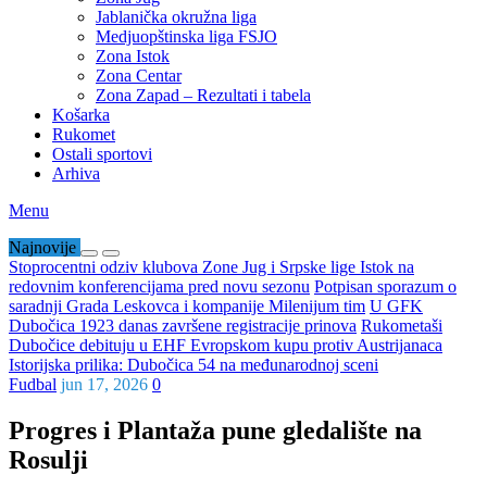
Jablanička okružna liga
Medjuopštinska liga FSJO
Zona Istok
Zona Centar
Zona Zapad – Rezultati i tabela
Košarka
Rukomet
Ostali sportovi
Arhiva
Menu
Najnovije
Stoprocentni odziv klubova Zone Jug i Srpske lige Istok na
redovnim konferencijama pred novu sezonu
Potpisan sporazum o
saradnji Grada Leskovca i kompanije Milenijum tim
U GFK
Dubočica 1923 danas završene registracije prinova
Rukometaši
Dubočice debituju u EHF Evropskom kupu protiv Austrijanaca
Istorijska prilika: Dubočica 54 na međunarodnoj sceni
Fudbal
jun 17, 2026
0
Progres i Plantaža pune gledalište na
Rosulji