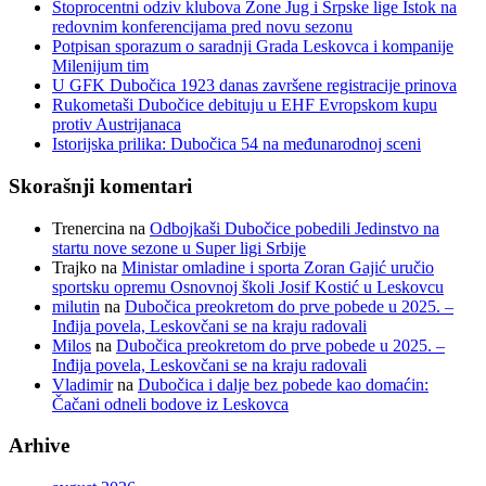
Stoprocentni odziv klubova Zone Jug i Srpske lige Istok na
redovnim konferencijama pred novu sezonu
Potpisan sporazum o saradnji Grada Leskovca i kompanije
Milenijum tim
U GFK Dubočica 1923 danas završene registracije prinova
Rukometaši Dubočice debituju u EHF Evropskom kupu
protiv Austrijanaca
Istorijska prilika: Dubočica 54 na međunarodnoj sceni
Skorašnji komentari
Trenercina
na
Odbojkaši Dubočice pobedili Jedinstvo na
startu nove sezone u Super ligi Srbije
Trajko
na
Ministar omladine i sporta Zoran Gajić uručio
sportsku opremu Osnovnoj školi Josif Kostić u Leskovcu
milutin
na
Dubočica preokretom do prve pobede u 2025. –
Inđija povela, Leskovčani se na kraju radovali
Milos
na
Dubočica preokretom do prve pobede u 2025. –
Inđija povela, Leskovčani se na kraju radovali
Vladimir
na
Dubočica i dalje bez pobede kao domaćin:
Čačani odneli bodove iz Leskovca
Arhive