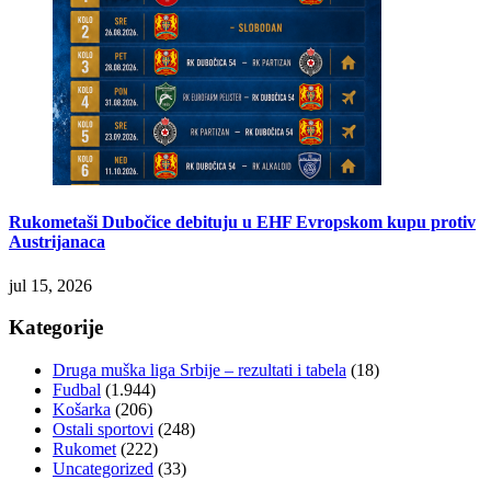
Rukometaši Dubočice debituju u EHF Evropskom kupu protiv
Austrijanaca
jul 15, 2026
Kategorije
Druga muška liga Srbije – rezultati i tabela
(18)
Fudbal
(1.944)
Košarka
(206)
Ostali sportovi
(248)
Rukomet
(222)
Uncategorized
(33)