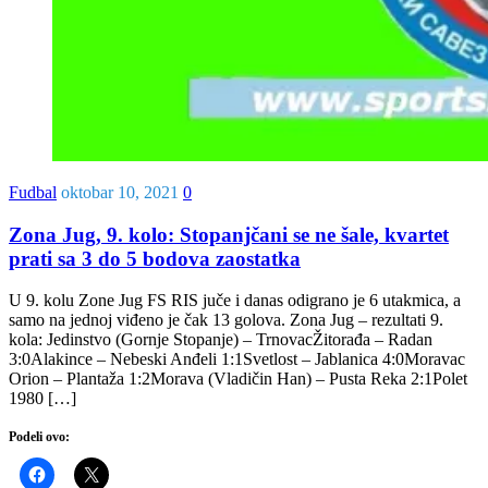
Fudbal
oktobar 10, 2021
0
Zona Jug, 9. kolo: Stopanjčani se ne šale, kvartet
prati sa 3 do 5 bodova zaostatka
U 9. kolu Zone Jug FS RIS juče i danas odigrano je 6 utakmica, a
samo na jednoj viđeno je čak 13 golova. Zona Jug – rezultati 9.
kola: Jedinstvo (Gornje Stopanje) – TrnovacŽitorađa – Radan
3:0Alakince – Nebeski Anđeli 1:1Svetlost – Jablanica 4:0Moravac
Orion – Plantaža 1:2Morava (Vladičin Han) – Pusta Reka 2:1Polet
1980 […]
Podeli ovo: