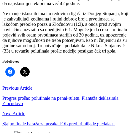
da najiskusniji u ekipi ima već 42 godine.
Ne manje iskusnih ima i u redovima ligaša iz Donjeg Stopanja, koji
je zahvaljujući godinama i rutini dobrog broja prvotimaca sa
lakoćom preboleo poraz u Zloćudovu (1:3), a onda pred svojim
navijačima uzvratio sa ubedljivih 6:1. Moguće je da će se i u finalu
pojaviti svih osam prvotimaca starijih od 30 godina, uz upozorenje
da njihove mogućnosti ne treba potcenjivati, kao ni činjenicu da su
godine samo broj. To potvrđuje i podatak da je Nikola Stojanović
(33) u revanšu polufinala prošle nedelje postigao čak tri gola.
Podeli ovo:
Previous Article
Progres prošao polufinale na penal-ruletu, Plantaža deklasirala
Zloćudovo
Next Article
Sjajno finale baraža za prvaka JOL pred tri hiljade gledalaca