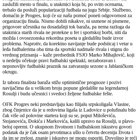
zaslužili mesto u finalu, u utakmici koja bi, po svim ocenama,
trebalo da posluži popularizaciji fudbala na jugu Srbije. Službeno,
domaćin je Progres, koji će uz našu pomoć poneti odgovornost za
organizaciju finala. Nismo dobili nikakve, ni usmene ni pismene,
prigovore učesnika na dosadašnji tok baraža, pa nema razloga da
utakmica starih rivala ne protekne u fer i sportskoj borbi, niti da
možda i ovosezonska rekordna poseta u gledalištu bude izvor
problema. Naprotiv, da korektno navijanje bude podsticaj i vetar u
leđa fudbalerima oba tima da sportski nadmaše rivala i stignu do
vrednog priznanja – kaže predsednik FSJO Marko Mihajlović, koji
u nedelju očekuje pravi fudbalski spektakl, nezaboravan i
neponovljiv fudbalski praznik na zatvaranju sezone u Jablaničkom
okrugu.
Iz tabora finalista baraža stižu optimistične prognoze i pozivi
navijačima da u velikom broju popune gledalište na legendarnoj
Rosulji i budu učesnici i svedoci željene fudbalske fešte.
OFK Progres neki predstavljaju kao filijalu srpskoligaša Vlasine,
zbog činjenice da je u redovima ligaša iz Ladovice u polufinalu bilo
čak više od polovine startera koji su se, poput Miloševića,
Stojanovića, Đokića i Markovića, kalili upravo na Rosulji, u plavo-
beloj opremi. O ukupnom životnom i fudbalskom iskustvu govori
podatak da je čak osam prvotimaca ušlo u četvrtu deceniju života i
da im se zrelost, znanje i iskustvo ne mogu osporiti. Dovoljno je reći