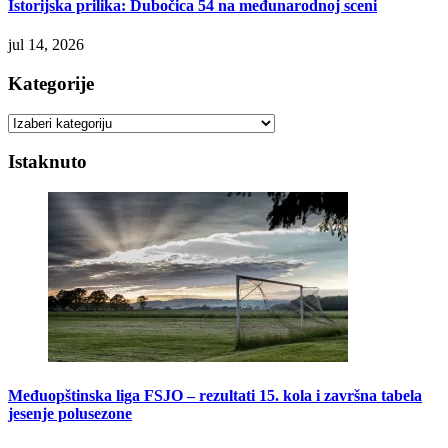
Istorijska prilika: Dubočica 54 na međunarodnoj sceni
jul 14, 2026
Kategorije
Kategorije
Istaknuto
Međuopštinska liga FSJO – rezultati 15. kola i završna tabela
jesenje polusezone