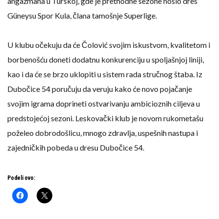
angažmana u Turskoj, gde je prethodne sezone nosio dres
Güneysu Spor Kula, člana tamošnje Superlige.
U klubu očekuju da će Čolović svojim iskustvom, kvalitetom i
borbenošću doneti dodatnu konkurenciju u spoljašnjoj liniji,
kao i da će se brzo uklopiti u sistem rada stručnog štaba. Iz
Dubočice 54 poručuju da veruju kako će novo pojačanje
svojim igrama doprineti ostvarivanju ambicioznih ciljeva u
predstojećoj sezoni. Leskovački klub je novom rukometašu
poželeo dobrodošlicu, mnogo zdravlja, uspešnih nastupa i
zajedničkih pobeda u dresu Dubočice 54.
Podeli ovo: