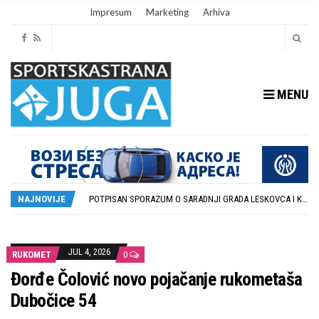
Impresum
Marketing
Arhiva
MENU
ISTORIJSKA PRILIKA: DUBOČICA 54 NA MEĐUNARODNOJ SCENI
STOPROCENTNI ODZIV KLUBOVA ZONE JUG I SRPSKE LIGE ISTOK NA REDOVNIM KONFERENCIJAMA PRED NOVU SEZONU
NAJNOVIJE
POTPISAN SPORAZUM O SARADNJI GRADA LESKOVCA I KOMPANIJE MILENIJUM TIM
U GFK DUBOČICA 1923 DANAS ZAVRŠENE REGISTRACIJE PRINOVA
RUKOMETAŠI DUBOČICE DEBITUJU U EHF EVROPSKOM KUPU PROTIV AUSTRIJANACA
ISTORIJSKA PRILIKA: DUBOČICA 54 NA MEĐUNARODNOJ SCENI
STOPROCENTNI ODZIV KLUBOVA ZONE JUG I SRPSKE LIGE ISTOK NA REDOVNIM KONFERENCIJAMA PRED NOVU SEZONU
JUL 4, 2026
RUKOMET
0
Đorđe Čolović novo pojačanje rukometaša
Dubočice 54