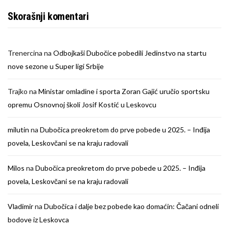
Skorašnji komentari
Trenercina
na
Odbojkaši Dubočice pobedili Jedinstvo na startu
nove sezone u Super ligi Srbije
Trajko
na
Ministar omladine i sporta Zoran Gajić uručio sportsku
opremu Osnovnoj školi Josif Kostić u Leskovcu
milutin
na
Dubočica preokretom do prve pobede u 2025. – Inđija
povela, Leskovčani se na kraju radovali
Milos
na
Dubočica preokretom do prve pobede u 2025. – Inđija
povela, Leskovčani se na kraju radovali
Vladimir
na
Dubočica i dalje bez pobede kao domaćin: Čačani odneli
bodove iz Leskovca