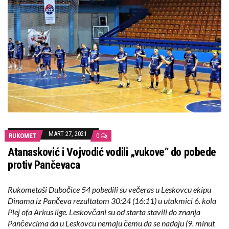
MART 27, 2021
RUKOMET
0
Atanasković i Vojvodić vodili „vukove“ do pobede
protiv Pančevaca
Rukometaši Dubočice 54 pobedili su večeras u Leskovcu ekipu
Dinama iz Pančeva rezultatom 30:24 (16:11) u utakmici 6. kola
Plej ofa Arkus lige. Leskovčani su od starta stavili do znanja
Pančevcima da u Leskovcu nemaju čemu da se nadaju (9. minut