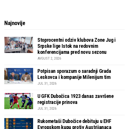
Najnovije
Stoprocentni odziv klubova Zone Jug i
Srpske lige Istok na redovnim
konferencijama pred novu sezonu
AVGUST 2, 2026
Potpisan sporazum o saradnji Grada
Leskovca i kompanije Milenijum tim
JUL 31, 2026
U GFK Dubočica 1923 danas završene
registracije prinova
JUL 31, 2026
Rukometaši Dubočice debituju u EHF
Evropskom kupu protiv Austrijanaca