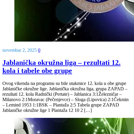
novembar 2, 2025
0
Jablanička okružna liga – rezultati 12.
kola i tabele obe grupe
Ovog vikenda na programu su bile utakmice 12. kola u obe grupe
Jablaničke okružne lige. Jablanička okružna liga, grupa ZAPAD –
rezultati 12. kola Radnički (Pertate) – Jablanica 3:1Železničar –
Milanovo 2:1Moravac (Pečenjevce) – Sloga (Lipovica) 2:1Čekmin
– Lemind 1953 1:1BSK – Plantaža 2:5 Tabela grupe ZAPAD
Jablaničke okružne lige 1 Plantaža 12 10 2 […]