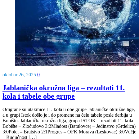
oktobar 26, 2025
0
Jablanička okružna liga – rezultati 11.
kola i tabele obe grupe
Odigrane su utakmice 11. kola u obe grupe Jablaničke okružne lige,
a u grupi Istok došlo je i do promene na čelu tabele posle derbija u
Bobištu. Jablanička okružna liga, grupa ISTOK – rezultati 11. kola
Bobište – Zloćudovo 3:2Mladost (Batulovce) – Jedinstvo (Grdelica)
3:0Polet – Bratstvo 2:1Progres – OFK Morava (Leskovac) 3:0Vučje
– Budućnost […]