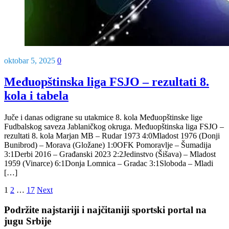
oktobar 5, 2025
0
Međuopštinska liga FSJO – rezultati 8.
kola i tabela
Juče i danas odigrane su utakmice 8. kola Međuopštinske lige
Fudbalskog saveza Jablaničkog okruga. Međuopštinska liga FSJO –
rezultati 8. kola Marjan MB – Rudar 1973 4:0Mladost 1976 (Donji
Bunibrod) – Morava (Gložane) 1:0OFK Pomoravlje – Šumadija
3:1Derbi 2016 – Građanski 2023 2:2Jedinstvo (Šišava) – Mladost
1959 (Vinarce) 6:1Donja Lomnica – Gradac 3:1Sloboda – Mladi
[…]
Posts
1
2
…
17
Next
navigation
Podržite najstariji i najčitaniji sportski portal na
jugu Srbije