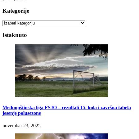
Kategorije
Kategorije
Istaknuto
Međuopštinska liga FSJO – rezultati 15. kola i završna tabela
jesenje polusezone
novembar 23, 2025