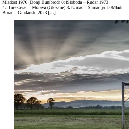
Mladost 1976 (Donji Bunibrod) 0:4Sloboda – Rudar 1973
4:1Turekovac – Morava (Gložane) 8:1Umac – Šumadija 1:0Mladi
Borac – Građanski 2023 […]