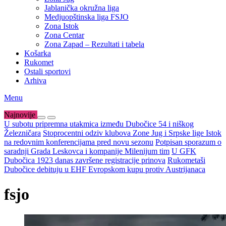
Jablanička okružna liga
Medjuopštinska liga FSJO
Zona Istok
Zona Centar
Zona Zapad – Rezultati i tabela
Košarka
Rukomet
Ostali sportovi
Arhiva
Menu
Najnovije
U subotu pripremna utakmica između Dubočice 54 i niškog
Železničara
Stoprocentni odziv klubova Zone Jug i Srpske lige Istok
na redovnim konferencijama pred novu sezonu
Potpisan sporazum o
saradnji Grada Leskovca i kompanije Milenijum tim
U GFK
Dubočica 1923 danas završene registracije prinova
Rukometaši
Dubočice debituju u EHF Evropskom kupu protiv Austrijanaca
fsjo