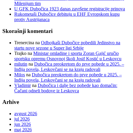
Milenijum tim
U GFK Dubočica 1923 danas završene registracije prinova
Rukometaši Dubočice debituju u EHF Evropskom kupu
protiv Austrijanaca
Skorašnji komentari
Trenercina
na
Odbojkaši Dubočice pobedili Jedinstvo na
startu nove sezone u Super ligi Srbije
Trajko
na
Ministar omladine i sporta Zoran Gajić uručio
sportsku opremu Osnovnoj školi Josif Kostić u Leskovcu
milutin
na
Dubočica preokretom do prve pobede u 2025. –
Inđija povela, Leskovčani se na kraju radovali
Milos
na
Dubočica preokretom do prve pobede u 2025. –
Inđija povela, Leskovčani se na kraju radovali
Vladimir
na
Dubočica i dalje bez pobede kao domaćin:
Čačani odneli bodove iz Leskovca
Arhive
avgust 2026
jul 2026
jun 2026
maj 2026