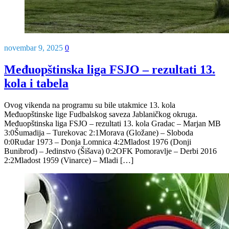
novembar 9, 2025
0
Međuopštinska liga FSJO – rezultati 13.
kola i tabela
Ovog vikenda na programu su bile utakmice 13. kola
Međuopštinske lige Fudbalskog saveza Jablaničkog okruga.
Međuopštinska liga FSJO – rezultati 13. kola Gradac – Marjan MB
3:0Šumadija – Turekovac 2:1Morava (Gložane) – Sloboda
0:0Rudar 1973 – Donja Lomnica 4:2Mladost 1976 (Donji
Bunibrod) – Jedinstvo (Šišava) 0:2OFK Pomoravlje – Derbi 2016
2:2Mladost 1959 (Vinarce) – Mladi […]