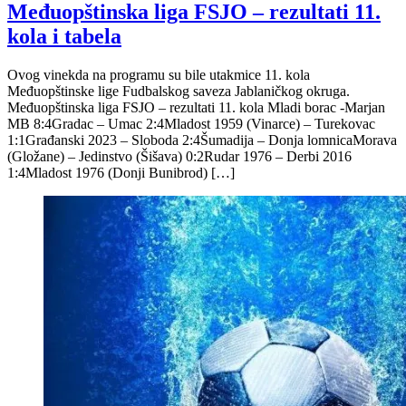
Međuopštinska liga FSJO – rezultati 11.
kola i tabela
Ovog vinekda na programu su bile utakmice 11. kola
Međuopštinske lige Fudbalskog saveza Jablaničkog okruga.
Međuopštinska liga FSJO – rezultati 11. kola Mladi borac -Marjan
MB 8:4Gradac – Umac 2:4Mladost 1959 (Vinarce) – Turekovac
1:1Građanski 2023 – Sloboda 2:4Šumadija – Donja lomnicaMorava
(Gložane) – Jedinstvo (Šišava) 0:2Rudar 1976 – Derbi 2016
1:4Mladost 1976 (Donji Bunibrod) […]