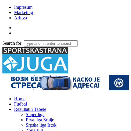
Impresum
Marketing
Arhiva
Search for:
Home
Fudbal
Rezultati i Tabele
Super liga
Prva liga Srbije
Srpska liga Istok
Zona Jug