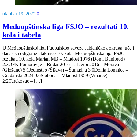
oktobar 19, 2025
0
Međuopštinska liga FSJO – rezultati 10.
kola i tabela
U Međuopštinskoj ligi Fudbalskog saveza Jablaničkog okruga juče i
danas su odigrane utakmice 10. kola. Međuopštinska liga FSJO –
rezultati 10. kola Marjan MB – Mladost 1976 (Donji Bunibrod)
2:3OFK Pomoravlje – Rudar 2016 1:1Derbi 2016 – Morava
(Gložane) 5:1Jedinstvo (Šišava) – Šumadija 3:0Donja Lomnica –
Građanski 2023 0:6Sloboda – Mladost 1959 (Vinarce)
2:2Turekovac – […]