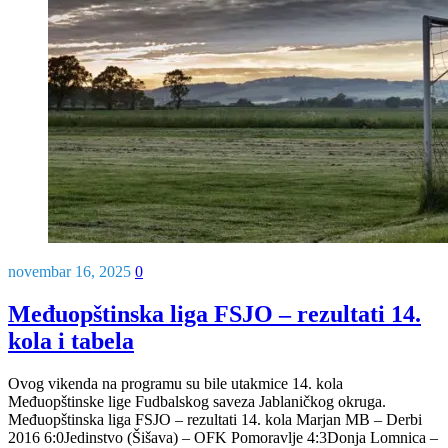
novembar 16, 2025
0
Međuopštinska liga FSJO – rezultati 14.
kola i tabela
Ovog vikenda na programu su bile utakmice 14. kola
Međuopštinske lige Fudbalskog saveza Jablaničkog okruga.
Međuopštinska liga FSJO – rezultati 14. kola Marjan MB – Derbi
2016 6:0Jedinstvo (Šišava) – OFK Pomoravlje 4:3Donja Lomnica –