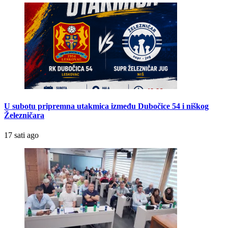
U subotu pripremna utakmica između Dubočice 54 i niškog
Železničara
17 sati ago