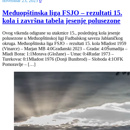
novembar 23, 2025
0
Međuopštinska liga FSJO – rezultati 15.
kola i završna tabela jesenje polusezone
Ovog vikenda odigrane su utakmice 15., poslednjeg kola jesenje
polusezone u Međuopštinskoj ligi Fudbalskog saveza Jablaničkog
okruga. Međuopštinska liga FSJO – rezultati 15. kola Mladost 1959
(Vinarce) – Marjan MB 4:0Građanski 2023 – Gradac 4:0Šumadija –
Mladi Borac 1:1Morava (Gložane) – Umac 0:4Rudar 1973 –
Turekovac 0:1Mladost 1976 (Donji Bunibrod) – Sloboda 4:1OFK
Pomoravlje – […]