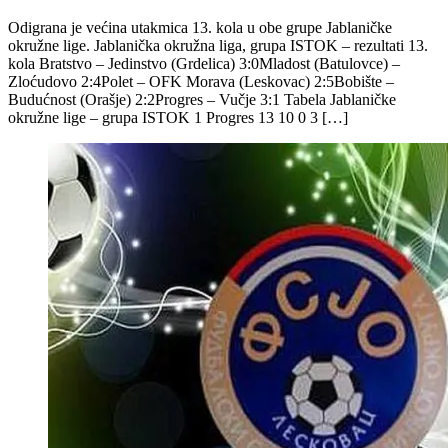
Odigrana je većina utakmica 13. kola u obe grupe Jablaničke
okružne lige. Jablanička okružna liga, grupa ISTOK – rezultati 13.
kola Bratstvo – Jedinstvo (Grdelica) 3:0Mladost (Batulovce) –
Zloćudovo 2:4Polet – OFK Morava (Leskovac) 2:5Bobište –
Budućnost (Orašje) 2:2Progres – Vučje 3:1 Tabela Jablaničke
okružne lige – grupa ISTOK 1 Progres 13 10 0 3 […]