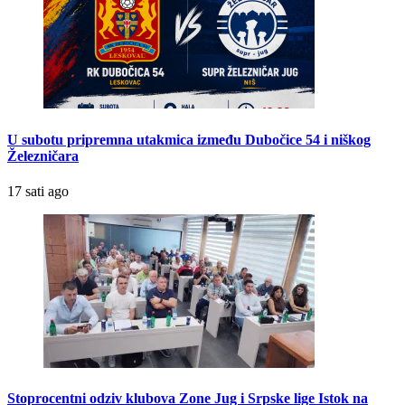
U subotu pripremna utakmica između Dubočice 54 i niškog
Železničara
17 sati ago
Stoprocentni odziv klubova Zone Jug i Srpske lige Istok na