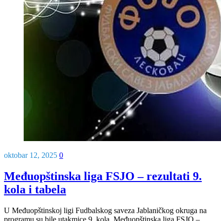
oktobar 12, 2025
0
Međuopštinska liga FSJO – rezultati 9.
kola i tabela
U Međuopštinskoj ligi Fudbalskog saveza Jablaničkog okruga na
programu su bile utakmice 9. kola. Međuopštinska liga FSJO –