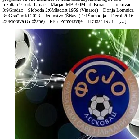
rezultati 9. kola Umac – Marjan MB 3:0Mladi Borac – Turekovac
3:9Gradac – Sloboda 2:6Mladost 1959 (Vinarce) – Donja Lomnica
3:0Građanski 2023 – Jedinstvo (Šišava) 1:1Šumadija – Derbi 2016
2:0Morava (Gložane) – PFK Pomoravlje 1:1Rudar 1973 – […]